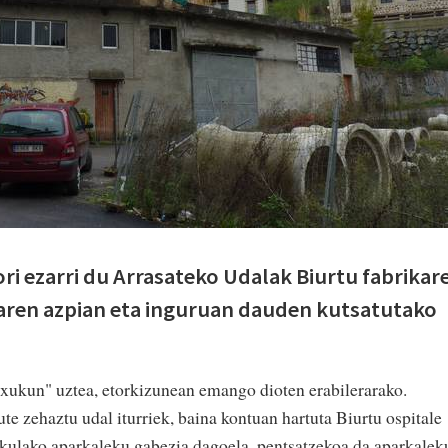
Hori ezarri du Arrasateko Udalak Biurtu fabrikar
haren azpian eta inguruan dauden kutsatutako
txukun" uztea, etorkizunean emango dioten erabilerarako.
ute zehaztu udal iturriek, baina kontuan hartuta Biurtu ospitale
ekulako aparkaleku gabezia dagoela, pentsatzekoa da aparkalek