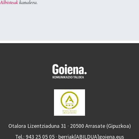
Albisteak
kanalera.
Otalora Lizentziaduna 31 · 20500 Arrasate (Gipuzkoa)
Tel.: 943 25 05 05 · berriak[ABILDUA]goiena.eus