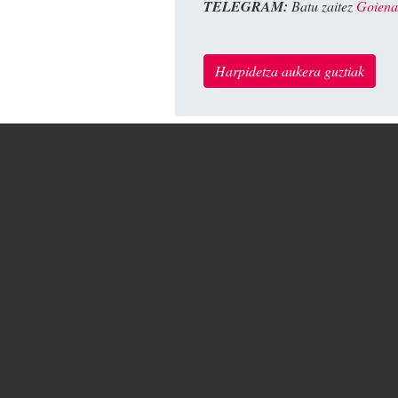
TELEGRAM:
Batu zaitez
Goiena
Harpidetza aukera guztiak