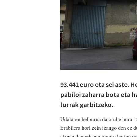
93.441 euro eta sei aste. 
pabiloi zaharra bota eta 
lurrak garbitzeko.
Udalaren helburua da orube hura "
Erabilera hori zein izango den ez d
atzean dagoela eta inguru hartan s