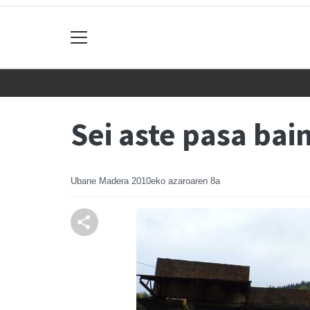
Sei aste pasa bai
Ubane Madera
2010eko azaroaren 8a