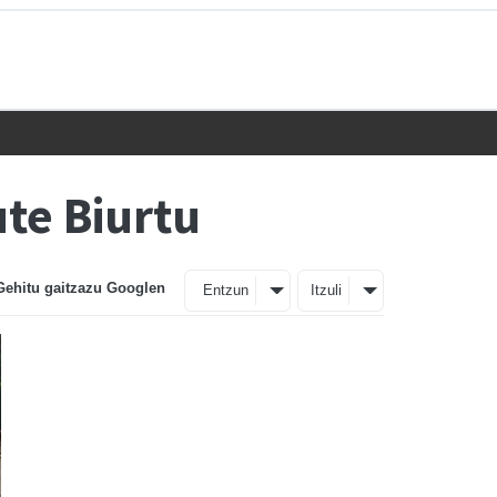
ute Biurtu
Gehitu gaitzazu Googlen
Entzun
Itzuli