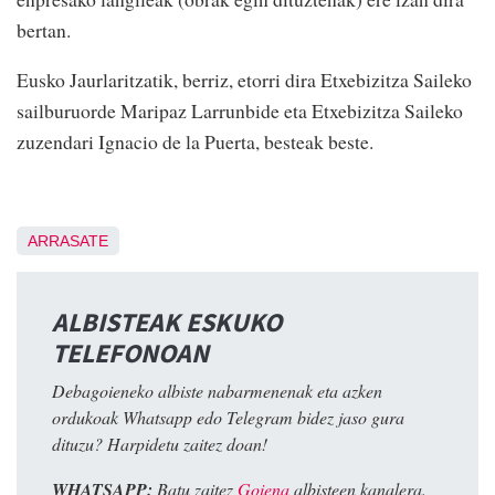
bertan.
Eusko Jaurlaritzatik, berriz, etorri dira Etxebizitza Saileko
sailburuorde Maripaz Larrunbide eta Etxebizitza Saileko
zuzendari Ignacio de la Puerta, besteak beste.
ARRASATE
ALBISTEAK ESKUKO
TELEFONOAN
Debagoieneko albiste nabarmenenak eta azken
ordukoak Whatsapp edo Telegram bidez jaso gura
dituzu? Harpidetu zaitez doan!
WHATSAPP:
Batu zaitez
Goiena
albisteen kanalera.