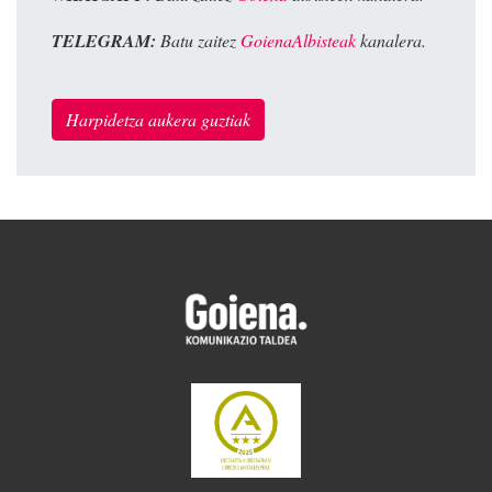
TELEGRAM:
Batu zaitez
GoienaAlbisteak
kanalera.
Harpidetza aukera guztiak