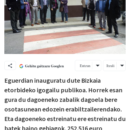
Entzun
Itzuli
Gehitu gaitzazu Googlen
Eguerdian inauguratu dute Bizkaia
etorbideko igogailu publikoa. Horrek esan
gura du dagoeneko zabalik dagoela bere
osotasunean edozein erabiltzailerendako.
Eta dagoeneko estreinatu ere estreinatu du
batek baino gehiagok. 252.516 euro