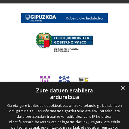
×
Zure datuen erabilera
arduratsua
Gu eta gure bazkideek cookieak eta antzeko teknologiak erabiltzen
ditugu zure gailuan informazioa gordetzeko eta eskuratzeko, eta
datu pertsonalak tratatzeko (adibidez, zure IP helbidea,
identifikatzaile bakarrak eta nabigazio-datuak), iragarki eta eduki
pertsonalizatuak eskaintzeko, iragarkiak eta edukia neurtzeko,