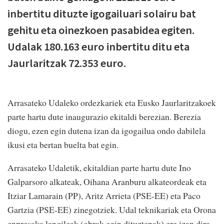
inbertitu dituzte igogailuari solairu bat
gehitu eta oinezkoen pasabidea egiten.
Udalak 180.163 euro inbertitu ditu eta
Jaurlaritzak 72.353 euro.
Arrasateko Udaleko ordezkariek eta Eusko Jaurlaritzakoek
parte hartu dute inaugurazio ekitaldi berezian. Berezia
diogu, ezen egin dutena izan da igogailua ondo dabilela
ikusi eta bertan buelta bat egin.
Arrasateko Udaletik, ekitaldian parte hartu dute Ino
Galparsoro alkateak, Oihana Aranburu alkateordeak eta
Itziar Lamarain (PP), Aritz Arrieta (PSE-EE) eta Paco
Gartzia (PSE-EE) zinegotziek. Udal teknikariak eta Orona
enpresako langileak (obrak egin dituztenak) ere izan dira