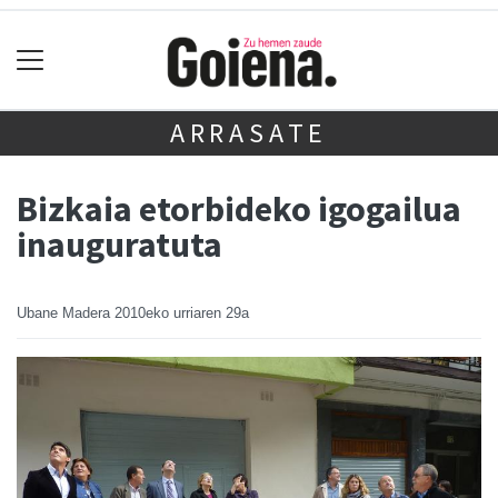
ARRASATE
Bizkaia etorbideko igogailua
inauguratuta
Ubane Madera
2010eko urriaren 29a