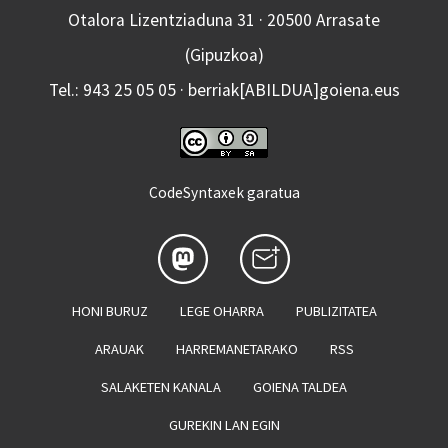
Otalora Lizentziaduna 31 · 20500 Arrasate
(Gipuzkoa)
Tel.: 943 25 05 05 · berriak[ABILDUA]goiena.eus
CodeSyntaxek garatua
HONI BURUZ
LEGE OHARRA
PUBLIZITATEA
ARAUAK
HARREMANETARAKO
RSS
SALAKETEN KANALA
GOIENA TALDEA
GUREKIN LAN EGIN