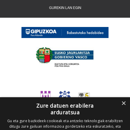
GUREKIN LAN EGIN
×
Zure datuen erabilera
arduratsua
Gu eta gure bazkideek cookieak eta antzeko teknologiak erabiltzen
ditugu zure gailuan informazioa gordetzeko eta eskuratzeko, eta