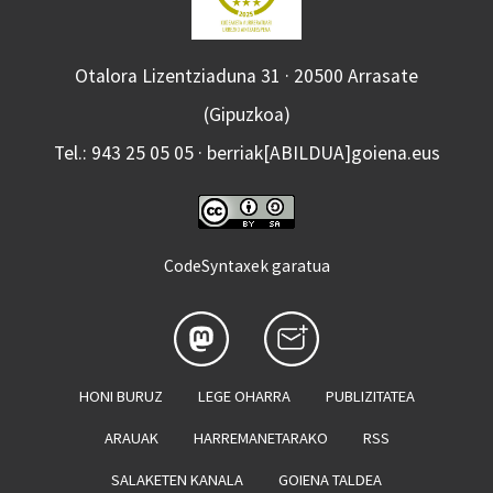
Otalora Lizentziaduna 31 · 20500 Arrasate
(Gipuzkoa)
Tel.: 943 25 05 05 · berriak[ABILDUA]goiena.eus
CodeSyntaxek garatua
HONI BURUZ
LEGE OHARRA
PUBLIZITATEA
ARAUAK
HARREMANETARAKO
RSS
SALAKETEN KANALA
GOIENA TALDEA