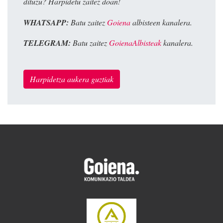
dituzu? Harpidetu zaitez doan!
WHATSAPP:
Batu zaitez
Goiena
albisteen kanalera.
TELEGRAM:
Batu zaitez
GoienaAlbisteak
kanalera.
Harpidetza aukera guztiak