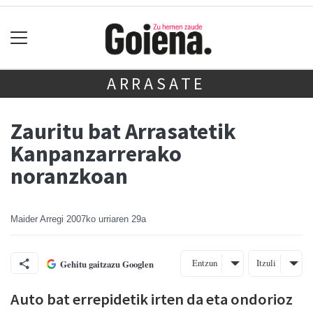
ARRASATE
Zauritu bat Arrasatetik
Kanpanzarrerako
noranzkoan
Maider Arregi
2007ko urriaren 29a
Entzun
Itzuli
Gehitu gaitzazu Googlen
Auto bat errepidetik irten da eta ondorioz