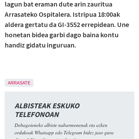
lagun bat eraman dute arin zauritua
Arrasateko Ospitalera. Istripua 18:00ak
aldera gertatu da GI-3552 errepidean. Une
honetan bidea garbi dago baina kontu
handiz gidatu inguruan.
ARRASATE
ALBISTEAK ESKUKO
TELEFONOAN
Debagoieneko albiste nabarmenenak eta azken
ordukoak Whatsapp edo Telegram bidez jaso gura