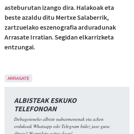
asteburutan izango dira. Halakoak eta
beste azaldu ditu Mertxe Salaberrik,
zartzuelako eszenografia arduradunak
Arrasate Irratian. Segidan elkarrizketa
entzungai.
ARRASATE
ALBISTEAK ESKUKO
TELEFONOAN
Debagoieneko albiste nabarmenenak eta azken
ordukoak Whatsapp edo Telegram bidez jaso gura
dituzu? Harpidetu zaitez doan!