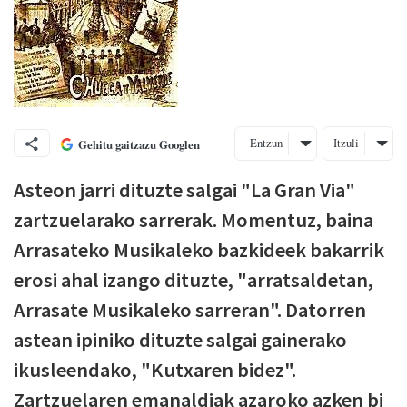
Entzun
Itzuli
Gehitu gaitzazu Googlen
Asteon jarri dituzte salgai "La Gran Via"
zartzuelarako sarrerak. Momentuz, baina
Arrasateko Musikaleko bazkideek bakarrik
erosi ahal izango dituzte, "arratsaldetan,
Arrasate Musikaleko sarreran". Datorren
astean ipiniko dituzte salgai gainerako
ikusleendako, "Kutxaren bidez".
Zartzuelaren emanaldiak azaroko azken bi