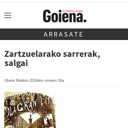
ARRASATE
Zartzuelarako sarrerak,
salgai
Ubane Madera
2010eko urriaren 26a