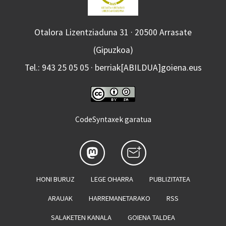
Otalora Lizentziaduna 31 · 20500 Arrasate
(Gipuzkoa)
Tel.: 943 25 05 05 · berriak[ABILDUA]goiena.eus
CodeSyntaxek garatua
HONI BURUZ
LEGE OHARRA
PUBLIZITATEA
ARAUAK
HARREMANETARAKO
RSS
SALAKETEN KANALA
GOIENA TALDEA