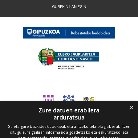
GUREKIN LAN EGIN
×
Zure datuen erabilera
arduratsua
Gu eta gure bazkideek cookieak eta antzeko teknologiak erabiltzen
ditugu zure gailuan informazioa gordetzeko eta eskuratzeko, eta