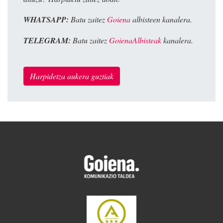
WHATSAPP:
Batu zaitez
Goiena
albisteen kanalera.
TELEGRAM:
Batu zaitez
GoienaAlbisteak
kanalera.
Harpidetza aukera guztiak