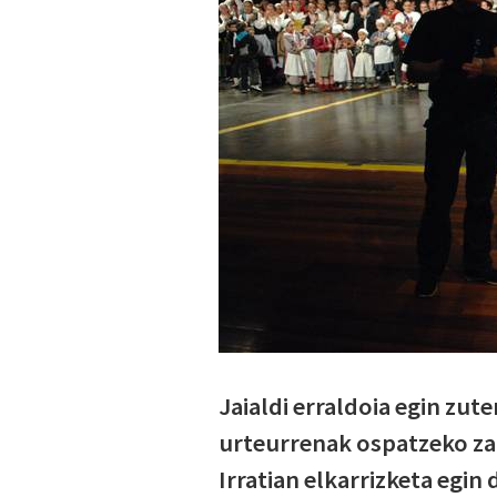
Jaialdi erraldoia egin zut
urteurrenak ospatzeko zap
Irratian elkarrizketa egin