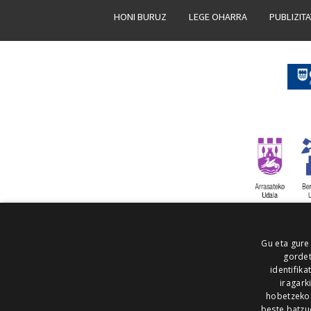
HONI BURUZ
LEGE OHARRA
PUBLIZIT
Gu eta gure
gordet
identifika
iragark
hobetzeko
beste batzu