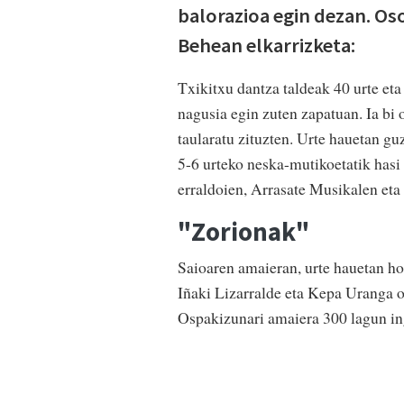
balorazioa egin dezan. Os
Behean elkarrizketa:
Txikitxu dantza taldeak 40 urte eta 
nagusia egin zuten zapatuan. Ia bi
taularatu zituzten. Urte hauetan guz
5-6 urteko neska-mutikoetatik hasi 
erraldoien, Arrasate Musikalen eta 
"Zorionak"
Saioaren amaieran, urte hauetan h
Iñaki Lizarralde eta Kepa Uranga 
Ospakizunari amaiera 300 lagun ing