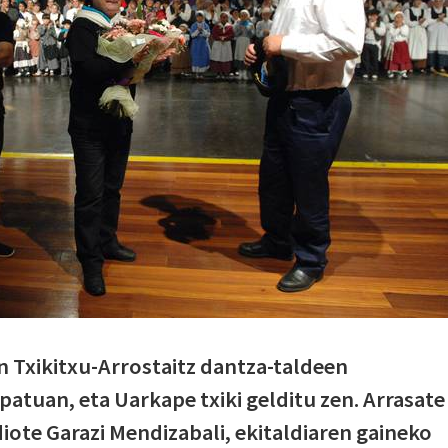
en Txikitxu-Arrostaitz dantza-taldeen
atuan, eta Uarkape txiki gelditu zen. Arrasate
 diote Garazi Mendizabali, ekitaldiaren gaineko