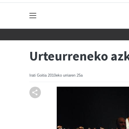
Urteurreneko az
Irati Goitia
2010eko urriaren 25a