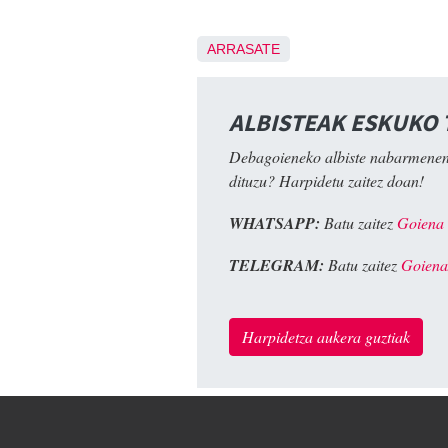
ARRASATE
ALBISTEAK ESKUKO
Debagoieneko albiste nabarmenen
dituzu? Harpidetu zaitez doan!
WHATSAPP:
Batu zaitez
Goiena
TELEGRAM:
Batu zaitez
Goiena
Harpidetza aukera guztiak