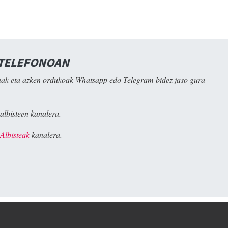
 TELEFONOAN
ak eta azken ordukoak Whatsapp edo Telegram bidez jaso gura
albisteen kanalera.
Albisteak
kanalera.