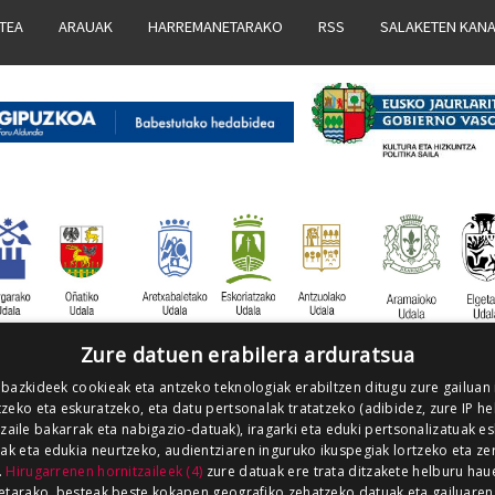
ATEA
ARAUAK
HARREMANETARAKO
RSS
SALAKETEN KAN
Zure datuen erabilera arduratsua
 bazkideek cookieak eta antzeko teknologiak erabiltzen ditugu zure gailuan
zeko eta eskuratzeko, eta datu pertsonalak tratatzeko (adibidez, zure IP he
tzaile bakarrak eta nabigazio-datuak), iragarki eta eduki pertsonalizatuak e
iak eta edukia neurtzeko, audientziaren inguruko ikuspegiak lortzeko eta ze
.
Hirugarrenen hornitzaileek (4)
zure datuak ere trata ditzakete helburu hau
etarako, besteak beste kokapen geografiko zehatzeko datuak eta gailuaren