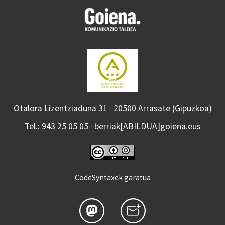
Otalora Lizentziaduna 31 · 20500 Arrasate (Gipuzkoa)
Tel.: 943 25 05 05 · berriak[ABILDUA]goiena.eus
CodeSyntaxek garatua