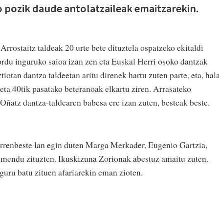
o pozik daude antolatzaileak emaitzarekin.
Arrostaitz taldeak 20 urte bete dituztela ospatzeko ekitaldi
 ordu inguruko saioa izan zen eta Euskal Herri osoko dantzak
tiotan dantza taldeetan aritu direnek hartu zuten parte, eta, hala
eta 40tik pasatako beteranoak elkartu ziren. Arrasateko
Oñatz dantza-taldearen babesa ere izan zuten, besteak beste.
orrenbeste lan egin duten Marga Merkader, Eugenio Gartzia,
omendu zituzten. Ikuskizuna Zorionak abestuz amaitu zuten.
uru batu zituen afariarekin eman zioten.