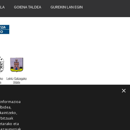
ALA
GOIENA TALDEA
GUREKIN LAN EGIN
×
 informazioa
lbidea,
skaintzeko,
rbitzuak
etarako eta
 ezaugarriak