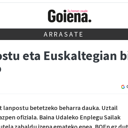
ARRASATE
stu eta Euskaltegian bi
o
t lanpostu betetzeko beharra dauka. Uztail
azpen ofiziala. Baina Udaleko Enplegu Sailak
 dutela zabaldu izena emateko epea, BOEn ez du