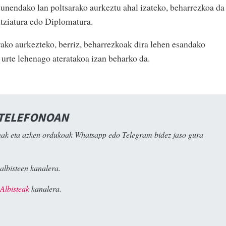
dunendako lan poltsarako aurkeztu ahal izateko, beharrezkoa da
ntziatura edo Diplomatura.
rako aurkezteko, berriz, beharrezkoak dira lehen esandako
au urte lehenago ateratakoa izan beharko da.
 TELEFONOAN
ak eta azken ordukoak Whatsapp edo Telegram bidez jaso gura
albisteen kanalera.
Albisteak
kanalera.