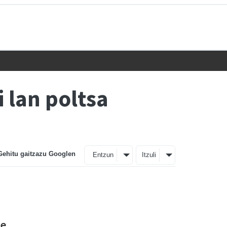
 lan poltsa
Gehitu gaitzazu Googlen
Entzun
Itzuli
te