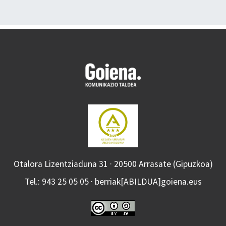
Otalora Lizentziaduna 31 · 20500 Arrasate (Gipuzkoa)
Tel.: 943 25 05 05 · berriak[ABILDUA]goiena.eus