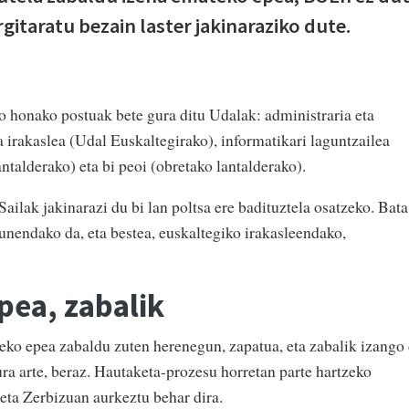
rgitaratu bezain laster jakinaraziko dute.
ko honako postuak bete gura ditu Udalak: administraria eta
 irakaslea (Udal Euskaltegirako), informatikari laguntzailea
antalderako) eta bi peoi (obretako lantalderako).
ilak jakinarazi du bi lan poltsa ere badituztela osatzeko. Bata
unendako da, eta bestea, euskaltegiko irakasleendako,
pea, zabalik
eko epea zabaldu zuten herenegun, zapatua, eta zabalik izango
tura arte, beraz. Hautaketa-prozesu horretan parte hartzeko
eta Zerbizuan aurkeztu behar dira.