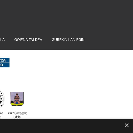
ALA
GOIENA TALDEA
GUREKIN LAN EGIN
×