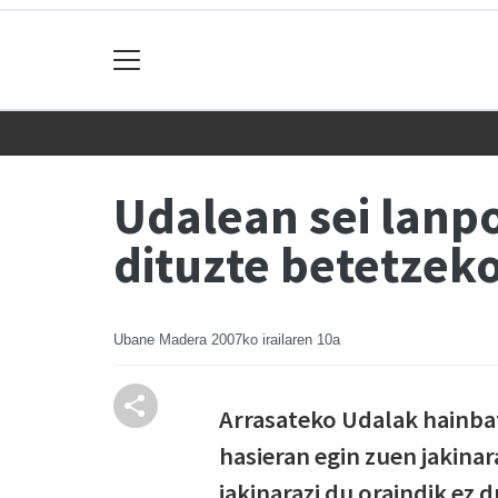
Udalean sei lanpo
dituzte betetzek
Ubane Madera
2007ko irailaren 10a
Arrasateko Udalak hainba
hasieran egin zuen jakinar
jakinarazi du oraindik ez