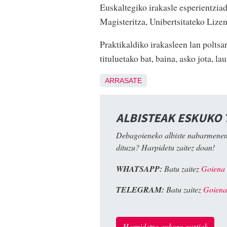
Euskaltegiko irakasle esperientzia
Magisteritza, Unibertsitateko Lize
Praktikaldiko irakasleen lan poltsa
tituluetako bat, baina, asko jota, l
ARRASATE
ALBISTEAK ESKUKO
Debagoieneko albiste nabarmenen
dituzu? Harpidetu zaitez doan!
WHATSAPP:
Batu zaitez
Goiena
TELEGRAM:
Batu zaitez
Goiena
Harpidetza aukera guztiak