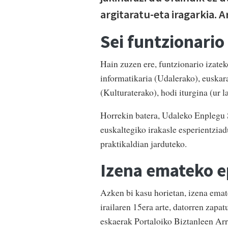
argitaratu-eta iragarkia. A
Sei funtzionario
Hain zuzen ere, funtzionario izate
informatikaria (Udalerako), euskara
(Kulturaterako), hodi iturgina (ur l
Horrekin batera, Udaleko Enplegu Sa
euskaltegiko irakasle esperientziad
praktikaldian jarduteko.
Izena emateko e
Azken bi kasu horietan, izena emat
irailaren 15era arte, datorren zapa
eskaerak Portaloiko Biztanleen Arr