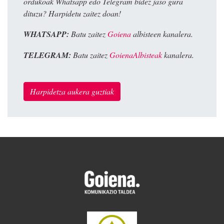
ordukoak Whatsapp edo Telegram bidez jaso gura
dituzu? Harpidetu zaitez doan!
WHATSAPP:
Batu zaitez
Goiena
albisteen kanalera.
TELEGRAM:
Batu zaitez
GoienaAlbisteak
kanalera.
Harpidetza aukera guztiak