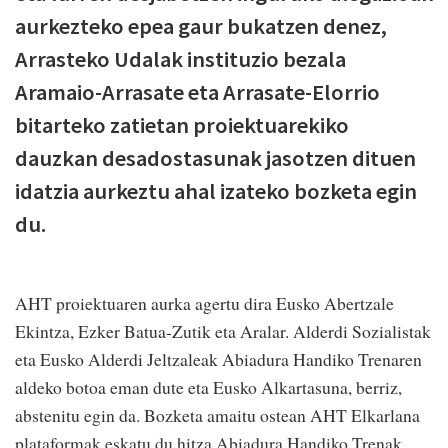
aurkezteko epea gaur bukatzen denez,
Arrasteko Udalak instituzio bezala
Aramaio-Arrasate eta Arrasate-Elorrio
bitarteko zatietan proiektuarekiko
dauzkan desadostasunak jasotzen dituen
idatzia aurkeztu ahal izateko bozketa egin
du.
AHT proiektuaren aurka agertu dira Eusko Abertzale
Ekintza, Ezker Batua-Zutik eta Aralar. Alderdi Sozialistak
eta Eusko Alderdi Jeltzaleak Abiadura Handiko Trenaren
aldeko botoa eman dute eta Eusko Alkartasuna, berriz,
abstenitu egin da. Bozketa amaitu ostean AHT Elkarlana
plataformak eskatu du hitza Abiadura Handiko Trenak