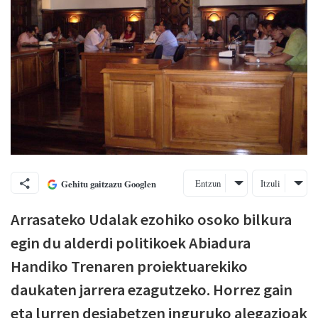
Entzun
Itzuli
Gehitu gaitzazu Googlen
Arrasateko Udalak ezohiko osoko bilkura
egin du alderdi politikoek Abiadura
Handiko Trenaren proiektuarekiko
daukaten jarrera ezagutzeko. Horrez gain
eta lurren desjabetzen inguruko alegazioak