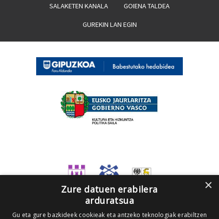
SALAKETEN KANALA
GOIENA TALDEA
GUREKIN LAN EGIN
×
Zure datuen erabilera
arduratsua
Gu eta gure bazkideek cookieak eta antzeko teknologiak erabiltzen