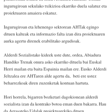
ingurugiroan sekulako txikizioa ekarriko duela salatuz eta
proiektuaren amaiera eskatuz.
Ingurugiroan eta lehenengo sektorean AHTak egingo
dituen kalteak eta informazio falta izan dira proiektuaren
aurka agertu direnek erabilitako argudioak.
Alderdi Sozialistako kideek uste dute, ordea, Abiadura
Handiko Trenak onura asko ekarriko dituela bai Euskal
Herri mailan eta baita Espainia mailan ere. Eusko Alderdi
Jeltzalea ere AHTaren alde agertu da, beti ere ustez
beharrezkoak diren zuzenketak kontuan hartuta.
Hori horrela, bigarren bozketari dagokionean alderdi
sozialista izan da kontrako botoa eman duen bakarra. Hau
da Arrasateko Udalak proiektuarekiko dituen