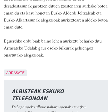
desadostasunak jasotzen dituen txostenaren aurkako botoa
eman du eta kasu honetan Eusko Alderdi Jeltzaleak eta
Eusko Alkartasunak alegazioak aurkeztearen aldeko botoa
eman dute.
Eguerdiko ordu biak baino lehen aurkeztu beharko ditu
Arrasateko Udalak gaur osoko bilkurak gehiengoz
onartutako alegazioak.
ARRASATE
ALBISTEAK ESKUKO
TELEFONOAN
Debagoieneko albiste nabarmenenak eta azken