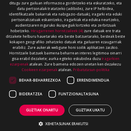
ditugu zure gailuan informazioa gordetzeko eta eskuratzeko, eta
datu pertsonalak tratatzeko (adibidez, zure IP helbidea,
identifikatzaile bakarrak eta nabigazio-datuak), iragarki eta eduki
pertsonalizatuak eskaintzeko, iragarkiak eta edukia neurtzeko,
audientziaren inguruko ikuspegiak lortzeko eta zerbitzuak
hobetzeko.
Hirugarrenen hornitzaileek (4)
zure datuak ere trata
ditzakete helburu hauetarako eta beste batzuetarako, besteak beste
kokapen geografiko zehatzeko datuak eta gailuaren ezaugarriak
erabiliz. Zure aukerak webgune honi soilik aplikatzen zaizkio.
Hornitzaile batzuek baimena beharrean interes legitimoa oinarri
gisa erabil dezakete; aurka egiteko eskubidea duzu
Iragarkien
ezarpenak
atalean. Zure baimena edozein unetan ken dezakezu
Cookieen ezarpenak
atalean.
Pribatutasun-politika
BEHAR-BEHARREZKOA
ERRENDIMENDUA
BIDERATZEA
FUNTZIONALTASUNA
GUZTIAK ONARTU
GUZTIAK UKATU
XEHETASUNAK ERAKUTSI