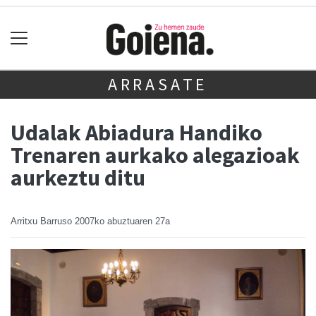
ARRASATE
Udalak Abiadura Handiko
Trenaren aurkako alegazioak
aurkeztu ditu
Arritxu Barruso
2007ko abuztuaren 27a