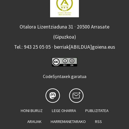
Otalora Lizentziaduna 31 · 20500 Arrasate
(Gipuzkoa)
Tel.: 943 25 05 05 · berriak[ABILDUA]goiena.eus
CodeSyntaxek garatua
HONI BURUZ
LEGE OHARRA
PUBLIZITATEA
ARAUAK
HARREMANETARAKO
RSS