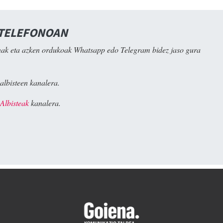
 TELEFONOAN
ak eta azken ordukoak Whatsapp edo Telegram bidez jaso gura
albisteen kanalera.
Albisteak
kanalera.