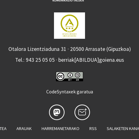
Otalora Lizentziaduna 31 · 20500 Arrasate (Gipuzkoa)
Tel.: 943 25 05 05 · berriak[ABILDUA]goiena.eus
CodeSyntaxek garatua
ATEA
ARAUAK
HARREMANETARAKO
RSS
SALAKETEN KAN