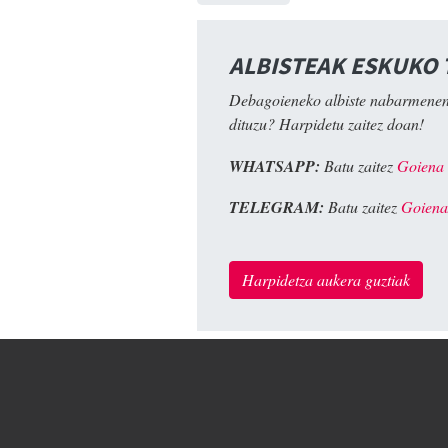
ALBISTEAK ESKUKO
Debagoieneko albiste nabarmenen
dituzu? Harpidetu zaitez doan!
WHATSAPP:
Batu zaitez
Goiena
TELEGRAM:
Batu zaitez
Goiena
Harpidetza aukera guztiak