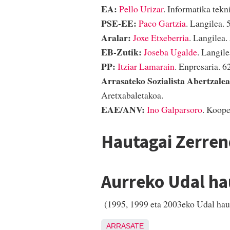
EA:
Pello Urizar
. Informatika tekni
PSE-EE:
Paco Gartzia
. Langilea. 
Aralar:
Joxe Etxeberria
. Langilea.
EB-Zutik:
Joseba Ugalde
. Langile
PP:
Itziar Lamarain
. Enpresaria. 62
Arrasateko Sozialista Abertzale
Aretxabaletakoa.
EAE/ANV:
Ino Galparsoro
. Koope
Hautagai Zerre
Aurreko Udal h
(1995, 1999 eta 2003eko Udal ha
ARRASATE