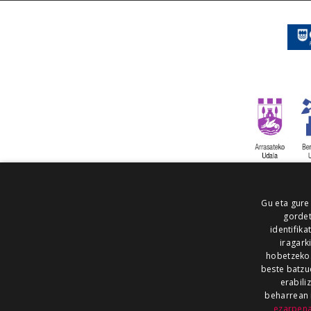
Gu eta gure
gordet
identifika
iragark
hobetzeko
beste batzu
erabili
beharrean 
ezarpen