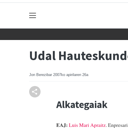
Udal Hauteskunde
Jon Berezibar
2007ko apirilaren 26a
Alkategaiak
EAJ:
Luis Mari Apraitz
. Enpresari