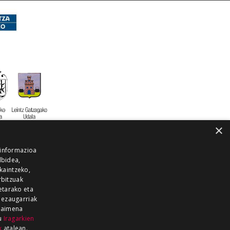
×
 informazioa
lbidea,
skaintzeko,
rbitzuak
etarako eta
 ezaugarriak
 baimena
zu
Iragarkien
k
atalean.