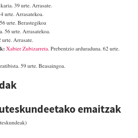
karia. 39 urte. Arrasate.
54 urte. Arrasatekoa.
 56 urte. Berastegikoa
a. 56 urte. Arrasatekoa.
 urte. Arrasate.
ak:
Xabier Zubizarreta
. Prebentzio arduraduna. 62 urte.
ratibista. 59 urte. Beasaingoa.
ndak
auteskundeetako emaitzak
uteskundeak)