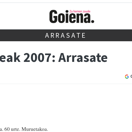
ARRASATE
ak 2007: Arrasate
a. 60 urte. Muruetakoa.