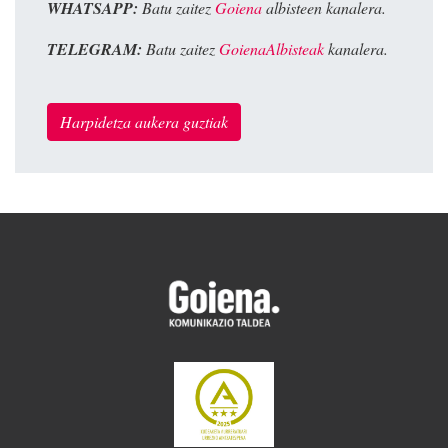
WHATSAPP:
Batu zaitez
Goiena
albisteen kanalera.
TELEGRAM:
Batu zaitez
GoienaAlbisteak
kanalera.
Harpidetza aukera guztiak