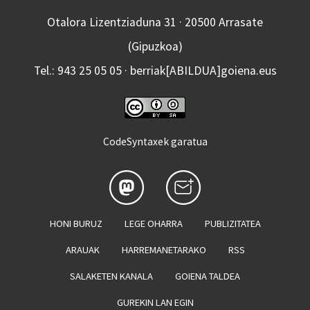
Otalora Lizentziaduna 31 · 20500 Arrasate
(Gipuzkoa)
Tel.: 943 25 05 05 · berriak[ABILDUA]goiena.eus
CodeSyntaxek garatua
HONI BURUZ
LEGE OHARRA
PUBLIZITATEA
ARAUAK
HARREMANETARAKO
RSS
SALAKETEN KANALA
GOIENA TALDEA
GUREKIN LAN EGIN