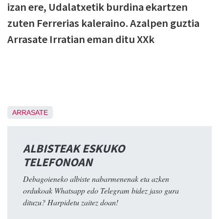
izan ere, Udalatxetik burdina ekartzen
zuten Ferrerias kaleraino. Azalpen guztia
Arrasate Irratian eman ditu XXk
ARRASATE
ALBISTEAK ESKUKO
TELEFONOAN
Debagoieneko albiste nabarmenenak eta azken
ordukoak Whatsapp edo Telegram bidez jaso gura
dituzu? Harpidetu zaitez doan!