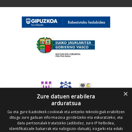
×
Zure datuen erabilera
arduratsua
Gu eta gure bazkideek cookieak eta antzeko teknologiak erabiltzen
ditugu zure gailuan informazioa gordetzeko eta eskuratzeko, eta
datu pertsonalak tratatzeko (adibidez, zure IP helbidea,
identifikatzaile bakarrak eta nabigazio-datuak), iragarki eta eduki