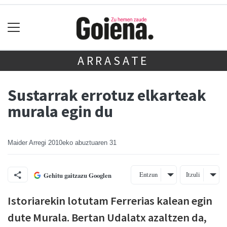
ARRASATE
Sustarrak errotuz elkarteak
murala egin du
Maider Arregi
2010eko abuztuaren 31
Entzun
Itzuli
Gehitu gaitzazu Googlen
Istoriarekin lotutam Ferrerias kalean egin
dute Murala. Bertan Udalatx azaltzen da,