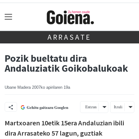
ARRASATE
Pozik bueltatu dira
Andaluziatik Goikobalukoak
Ubane Madera
2007ko apirilaren 19a
Entzun
Itzuli
Gehitu gaitzazu Googlen
Martxoaren 10etik 15era Andaluzian ibili
dira Arrasateko 57 lagun, guztiak