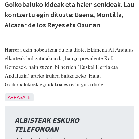
Goikobaluko kideak eta haien senideak. Lau
kontzertu egin dituzte: Baena, Montilla,
Alcazar de los Reyes eta Osunan.
Harrera ezin hobea izan dutela diote. Ekimena Al Andalus
elkarteak bultzatutakoa da, hango presidente Rafa
Gomezek, hain zuzen, bi herrien (Euskal Herria eta
Andaluzia) arteko trukea bultzatzeko. Hala,
Goikobalukoek egindakoa eskertu gura diote.
ARRASATE
ALBISTEAK ESKUKO
TELEFONOAN