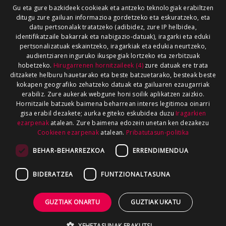
Gu eta gure bazkideek cookieak eta antzeko teknologiak erabiltzen
ditugu zure gailuan informazioa gordetzeko eta eskuratzeko, eta
datu pertsonalak tratatzeko (adibidez, zure IP helbidea,
identifikatzaile bakarrak eta nabigazio-datuak), iragarki eta eduki
pertsonalizatuak eskaintzeko, iragarkiak eta edukia neurtzeko,
audientziaren inguruko ikuspegiak lortzeko eta zerbitzuak
hobetzeko.
Hirugarrenen hornitzaileek (4)
zure datuak ere trata
ditzakete helburu hauetarako eta beste batzuetarako, besteak beste
kokapen geografiko zehatzeko datuak eta gailuaren ezaugarriak
erabiliz. Zure aukerak webgune honi soilik aplikatzen zaizkio.
Hornitzaile batzuek baimena beharrean interes legitimoa oinarri
gisa erabil dezakete; aurka egiteko eskubidea duzu
Iragarkien
ezarpenak
atalean. Zure baimena edozein unetan ken dezakezu
Cookieen ezarpenak
atalean.
Pribatutasun-politika
BEHAR-BEHARREZKOA
ERRENDIMENDUA
BIDERATZEA
FUNTZIONALTASUNA
GUZTIAK ONARTU
GUZTIAK UKATU
XEHETASUNAK ERAKUTSI