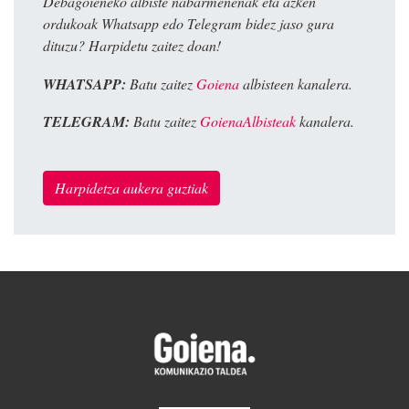
Debagoieneko albiste nabarmenenak eta azken
ordukoak Whatsapp edo Telegram bidez jaso gura
dituzu? Harpidetu zaitez doan!
WHATSAPP:
Batu zaitez
Goiena
albisteen kanalera.
TELEGRAM:
Batu zaitez
GoienaAlbisteak
kanalera.
Harpidetza aukera guztiak