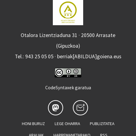
Otalora Lizentziaduna 31 · 20500 Arrasate
(Gipuzkoa)
Tel.: 943 25 05 05 · berriak[ABILDUA]goiena.eus
CodeSyntaxek garatua
HONI BURUZ
LEGE OHARRA
PUBLIZITATEA
ARAUAK
HARREMANETARAKO
RSS