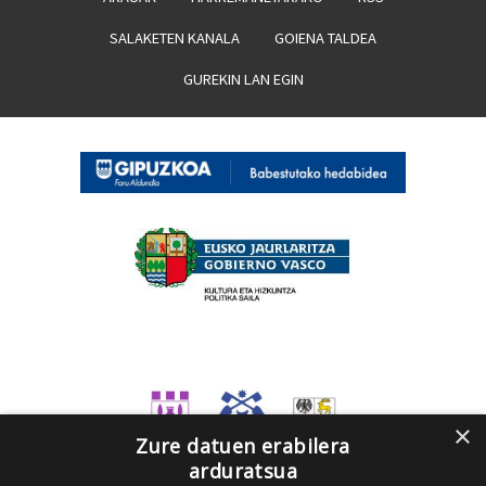
SALAKETEN KANALA
GOIENA TALDEA
GUREKIN LAN EGIN
×
Zure datuen erabilera
arduratsua