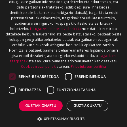
ditugu zure gailuan informazioa gordetzeko eta eskuratzeko, eta
datu pertsonalak tratatzeko (adibidez, zure IP helbidea,
identifikatzaile bakarrak eta nabigazio-datuak), iragarki eta eduki
pertsonalizatuak eskaintzeko, iragarkiak eta edukia neurtzeko,
audientziaren inguruko ikuspegiak lortzeko eta zerbitzuak
hobetzeko.
Hirugarrenen hornitzaileek (4)
zure datuak ere trata
ditzakete helburu hauetarako eta beste batzuetarako, besteak beste
kokapen geografiko zehatzeko datuak eta gailuaren ezaugarriak
erabiliz. Zure aukerak webgune honi soilik aplikatzen zaizkio.
Hornitzaile batzuek baimena beharrean interes legitimoa oinarri
gisa erabil dezakete; aurka egiteko eskubidea duzu
Iragarkien
ezarpenak
atalean. Zure baimena edozein unetan ken dezakezu
Cookieen ezarpenak
atalean.
Pribatutasun-politika
BEHAR-BEHARREZKOA
ERRENDIMENDUA
BIDERATZEA
FUNTZIONALTASUNA
GUZTIAK ONARTU
GUZTIAK UKATU
XEHETASUNAK ERAKUTSI