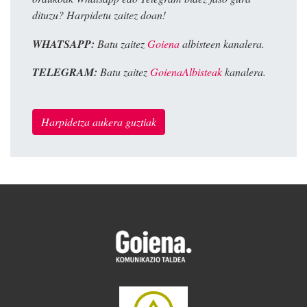
dituzu? Harpidetu zaitez doan!
WHATSAPP:
Batu zaitez
Goiena
albisteen kanalera.
TELEGRAM:
Batu zaitez
GoienaAlbisteak
kanalera.
Harpidetza aukera guztiak