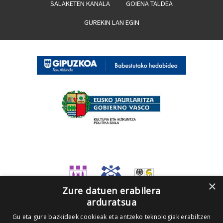
SALAKETEN KANALA
GOIENA TALDEA
GUREKIN LAN EGIN
×
Zure datuen erabilera
arduratsua
Gu eta gure bazkideek cookieak eta antzeko teknologiak erabiltzen