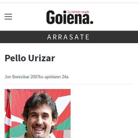
ARRASATE
Pello Urizar
Jon Berezibar
2007ko apirilaren 24a