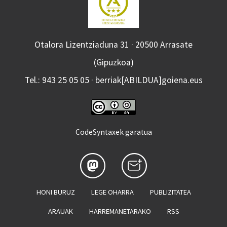
Otalora Lizentziaduna 31 · 20500 Arrasate
(Gipuzkoa)
Tel.: 943 25 05 05 · berriak[ABILDUA]goiena.eus
CodeSyntaxek garatua
HONI BURUZ
LEGE OHARRA
PUBLIZITATEA
ARAUAK
HARREMANETARAKO
RSS