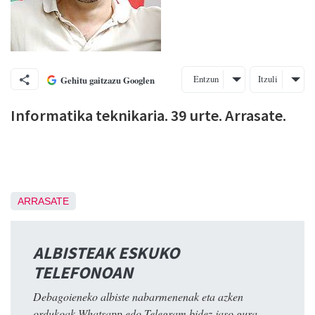
Entzun
Itzuli
Gehitu gaitzazu Googlen
Informatika teknikaria. 39 urte. Arrasate.
ARRASATE
ALBISTEAK ESKUKO
TELEFONOAN
Debagoieneko albiste nabarmenenak eta azken
ordukoak Whatsapp edo Telegram bidez jaso gura