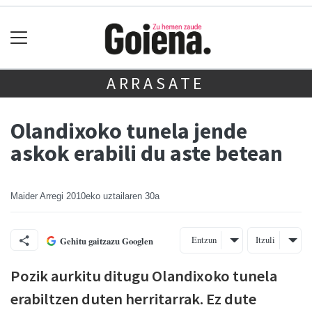
ARRASATE
Olandixoko tunela jende
askok erabili du aste betean
Maider Arregi
2010eko uztailaren 30a
Entzun
Itzuli
Gehitu gaitzazu Googlen
Pozik aurkitu ditugu Olandixoko tunela
erabiltzen duten herritarrak. Ez dute