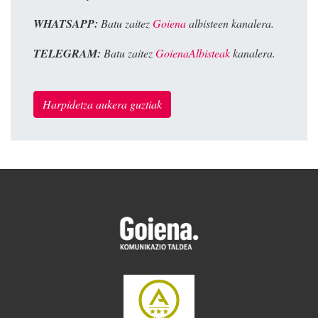
WHATSAPP:
Batu zaitez
Goiena
albisteen kanalera.
TELEGRAM:
Batu zaitez
GoienaAlbisteak
kanalera.
Harpidetza aukera guztiak