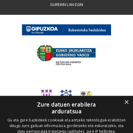
GUREKIN LAN EGIN
×
Zure datuen erabilera
arduratsua
Gu eta gure bazkideek cookieak eta antzeko teknologiak erabiltzen
ditugu zure gailuan informazioa gordetzeko eta eskuratzeko, eta
datu pertsonalak tratatzeko (adibidez, zure IP helbidea,