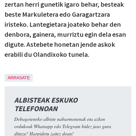
zertan herri gunetik igaro behar, besteak
beste Markuletera edo Garagartzara
iristeko. Lantegietara joateko behar den
denbora, gainera, murriztu egin dela esan
digute. Astebete honetan jende askok
erabili du Olandixoko tunela.
ARRASATE
ALBISTEAK ESKUKO
TELEFONOAN
Debagoieneko albiste nabarmenenak eta azken
ordukoak Whatsapp edo Telegram bidez jaso gura
dituzu? Harpidetu zaitez doan!