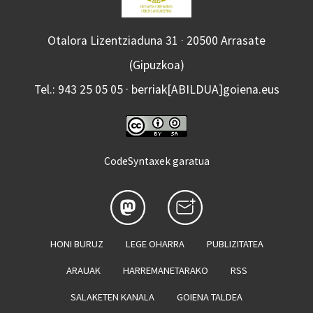
Otalora Lizentziaduna 31 · 20500 Arrasate
(Gipuzkoa)
Tel.: 943 25 05 05 · berriak[ABILDUA]goiena.eus
CodeSyntaxek garatua
HONI BURUZ
LEGE OHARRA
PUBLIZITATEA
ARAUAK
HARREMANETARAKO
RSS
SALAKETEN KANALA
GOIENA TALDEA