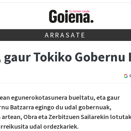
ARRASATE
, gaur Tokiko Gobernu
ean egunerokotasunera bueltatu, eta gaur
rnu Batzarra egingo du udal gobernuak,
 artean, Obra eta Zerbitzuen Sailarekin lotuta
rreikusita udal ordezkariek.