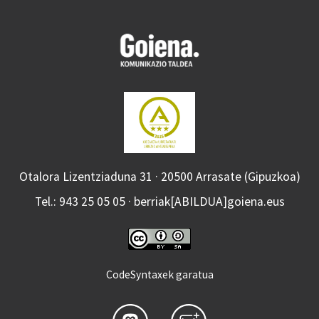
Otalora Lizentziaduna 31 · 20500 Arrasate (Gipuzkoa)
Tel.: 943 25 05 05 · berriak[ABILDUA]goiena.eus
CodeSyntaxek garatua