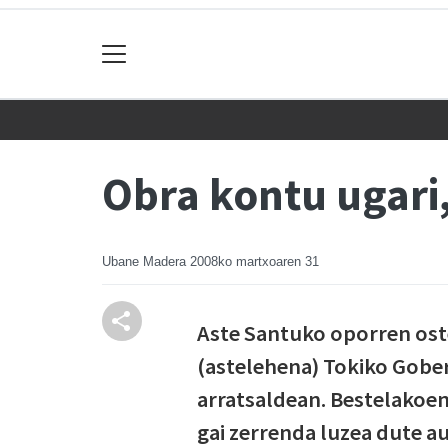
Obra kontu ugari
Ubane Madera
2008ko martxoaren 31
Aste Santuko oporren ost
(astelehena) Tokiko Gobe
arratsaldean. Bestelakoen
gai zerrenda luzea dute au