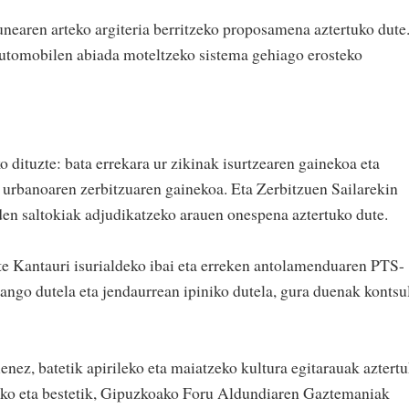
unearen arteko argiteria berritzeko proposamena aztertuko dute
 automobilen abiada moteltzeko sistema gehiago erosteko
o dituzte: bata errekara ur zikinak isurtzearen gainekoa eta
 urbanoaren zerbitzuaren gainekoa. Eta Zerbitzuen Sailarekin
en saltokiak adjudikatzeko arauen onespena aztertuko dute.
ute Kantauri isurialdeko ibai eta erreken antolamenduaren PTS-
ango dutela eta jendaurrean ipiniko dutela, gura duenak kontsu
enez, batetik apirileko eta maiatzeko kultura egitarauak aztert
zeko eta bestetik, Gipuzkoako Foru Aldundiaren Gaztemaniak