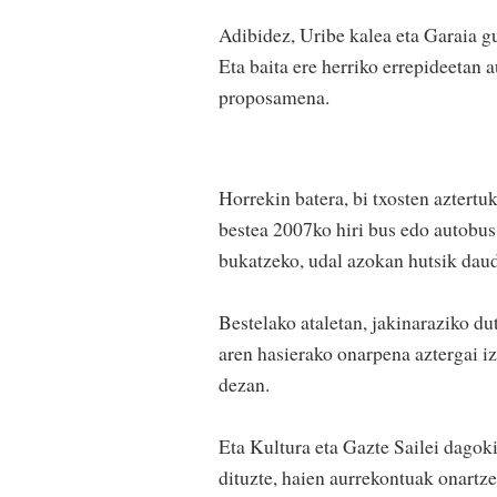
Adibidez, Uribe kalea eta Garaia g
Eta baita ere herriko errepideetan
proposamena.
Horrekin batera, bi txosten aztertuk
bestea 2007ko hiri bus edo autobus
bukatzeko, udal azokan hutsik daud
Bestelako ataletan, jakinaraziko d
aren hasierako onarpena aztergai iz
dezan.
Eta Kultura eta Gazte Sailei dagoki
dituzte, haien aurrekontuak onart