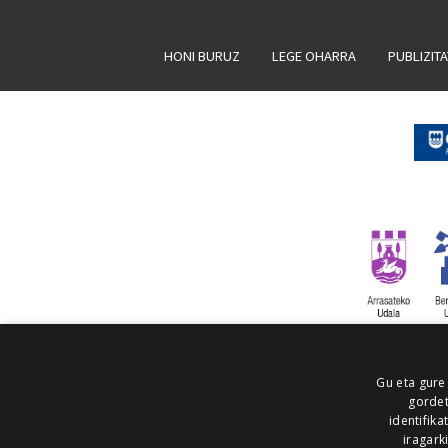
HONI BURUZ
LEGE OHARRA
PUBLIZIT
Gu eta gure
gordet
identifika
iragark