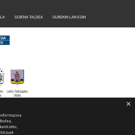
ALA
GOIENA TALDEA
GUREKIN LAN EGIN
×
 informazioa
lbidea,
skaintzeko,
rbitzuak