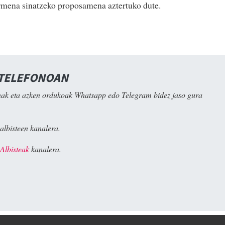
armena sinatzeko proposamena aztertuko dute.
 TELEFONOAN
ak eta azken ordukoak Whatsapp edo Telegram bidez jaso gura
albisteen kanalera.
Albisteak
kanalera.