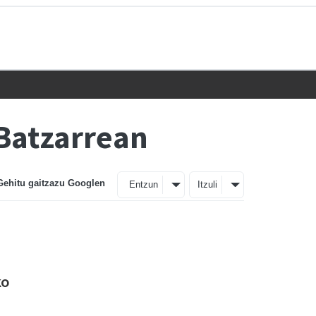
 Batzarrean
Gehitu gaitzazu Googlen
Entzun
Itzuli
ko