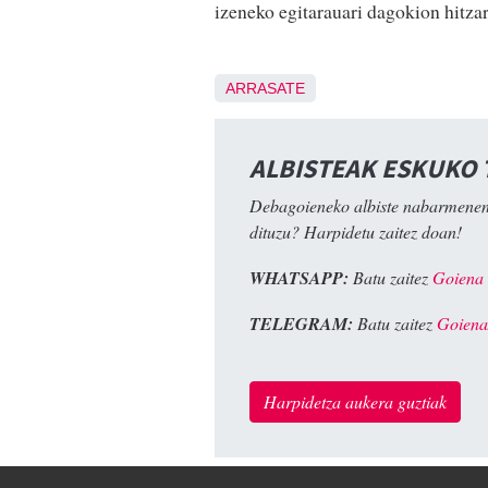
izeneko egitarauari dagokion hitz
ARRASATE
ALBISTEAK ESKUKO
Debagoieneko albiste nabarmenen
dituzu? Harpidetu zaitez doan!
WHATSAPP:
Batu zaitez
Goiena
TELEGRAM:
Batu zaitez
Goiena
Harpidetza aukera guztiak