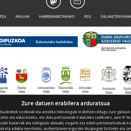
ATEA
ARAUAK
HARREMANETARAKO
RSS
SALAKETEN KAN
Zure datuen erabilera arduratsua
 bazkideek cookieak eta antzeko teknologiak erabiltzen ditugu zure gailuan
zeko eta eskuratzeko, eta datu pertsonalak tratatzeko (adibidez, zure IP he
tzaile bakarrak eta nabigazio-datuak), iragarki eta eduki pertsonalizatuak e
iak eta edukia neurtzeko, audientziaren inguruko ikuspegiak lortzeko eta ze