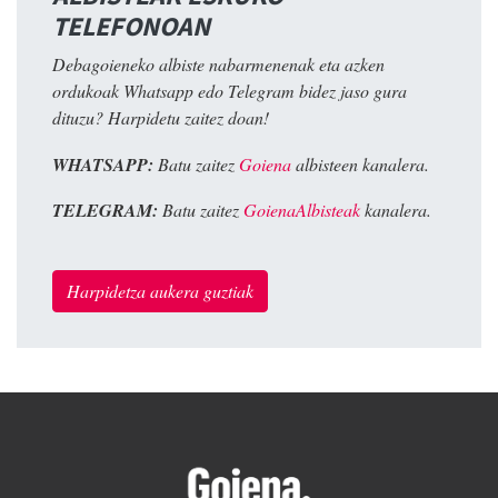
TELEFONOAN
Debagoieneko albiste nabarmenenak eta azken
ordukoak Whatsapp edo Telegram bidez jaso gura
dituzu? Harpidetu zaitez doan!
WHATSAPP:
Batu zaitez
Goiena
albisteen kanalera.
TELEGRAM:
Batu zaitez
GoienaAlbisteak
kanalera.
Harpidetza aukera guztiak