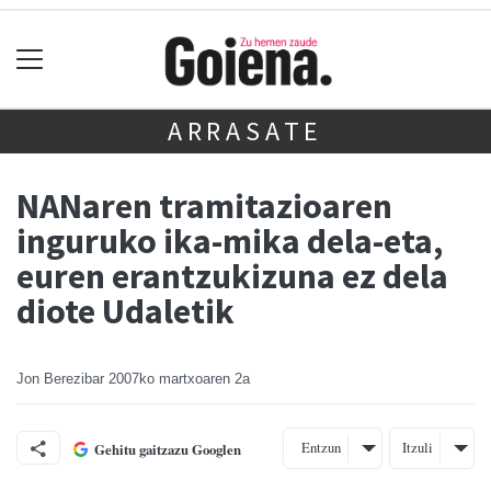
ARRASATE
NANaren tramitazioaren
inguruko ika-mika dela-eta,
euren erantzukizuna ez dela
diote Udaletik
Jon Berezibar
2007ko martxoaren 2a
Entzun
Itzuli
Gehitu gaitzazu Googlen