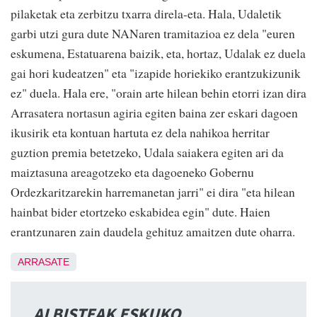
pilaketak eta zerbitzu txarra direla-eta. Hala, Udaletik
garbi utzi gura dute NANaren tramitazioa ez dela "euren
eskumena, Estatuarena baizik, eta, hortaz, Udalak ez duela
gai hori kudeatzen" eta "izapide horiekiko erantzukizunik
ez" duela. Hala ere, "orain arte hilean behin etorri izan dira
Arrasatera nortasun agiria egiten baina zer eskari dagoen
ikusirik eta kontuan hartuta ez dela nahikoa herritar
guztion premia betetzeko, Udala saiakera egiten ari da
maiztasuna areagotzeko eta dagoeneko Gobernu
Ordezkaritzarekin harremanetan jarri" ei dira "eta hilean
hainbat bider etortzeko eskabidea egin" dute. Haien
erantzunaren zain daudela gehituz amaitzen dute oharra.
ARRASATE
ALBISTEAK ESKUKO