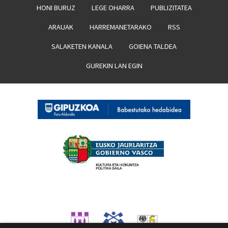
HONI BURUZ
LEGE OHARRA
PUBLIZITATEA
ARAUAK
HARREMANETARAKO
RSS
SALAKETEN KANALA
GOIENA TALDEA
GUREKIN LAN EGIN