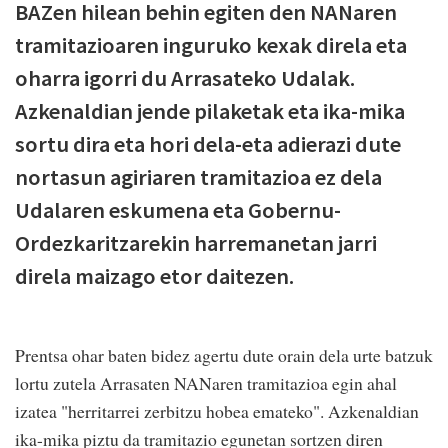
BAZen hilean behin egiten den NANaren
tramitazioaren inguruko kexak direla eta
oharra igorri du Arrasateko Udalak.
Azkenaldian jende pilaketak eta ika-mika
sortu dira eta hori dela-eta adierazi dute
nortasun agiriaren tramitazioa ez dela
Udalaren eskumena eta Gobernu-
Ordezkaritzarekin harremanetan jarri
direla maizago etor daitezen.
Prentsa ohar baten bidez agertu dute orain dela urte batzuk
lortu zutela Arrasaten NANaren tramitazioa egin ahal
izatea "herritarrei zerbitzu hobea emateko". Azkenaldian
ika-mika piztu da tramitazio egunetan sortzen diren