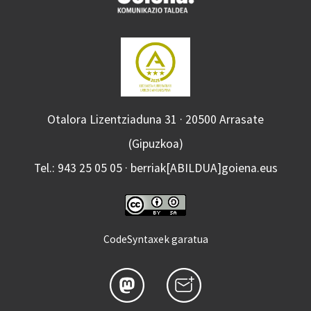
Otalora Lizentziaduna 31 · 20500 Arrasate
(Gipuzkoa)
Tel.: 943 25 05 05 · berriak[ABILDUA]goiena.eus
CodeSyntaxek garatua