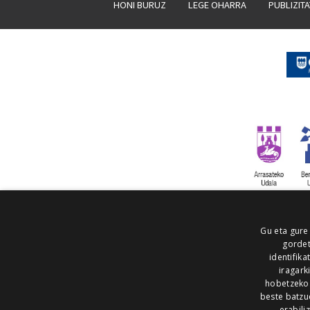
HONI BURUZ
LEGE OHARRA
PUBLIZIT
Gu eta gure
gordet
identifika
iragark
hobetzeko
beste batzu
erabili