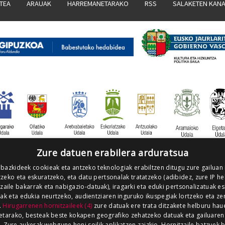
ATEA
ARAUAK
HARREMANETARAKO
RSS
SALAKETEN KAN
Zure datuen erabilera arduratsua
 bazkideek cookieak eta antzeko teknologiak erabiltzen ditugu zure gailuan
zeko eta eskuratzeko, eta datu pertsonalak tratatzeko (adibidez, zure IP he
tzaile bakarrak eta nabigazio-datuak), iragarki eta eduki pertsonalizatuak e
iak eta edukia neurtzeko, audientziaren inguruko ikuspegiak lortzeko eta ze
.
Hirugarrenen hornitzaileek (4)
zure datuak ere trata ditzakete helburu hau
etarako, besteak beste kokapen geografiko zehatzeko datuak eta gailuaren
z. Zure aukerak webgune honi soilik aplikatzen zaizkio. Hornitzaile batzuek