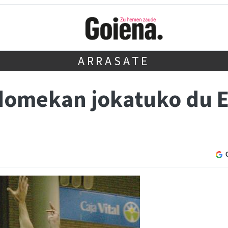
ARRASATE
domekan jokatuko du E