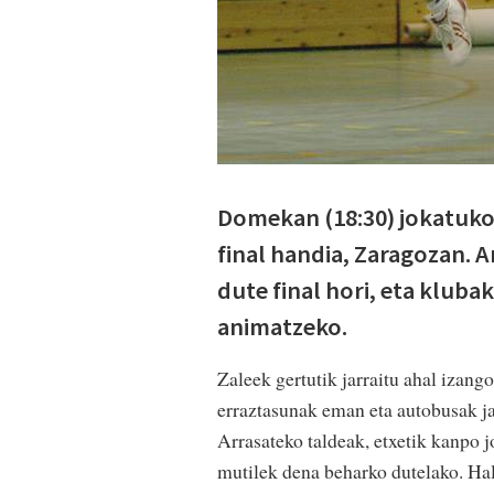
Domekan (18:30) jokatuko
final handia, Zaragozan.
dute final hori, eta kluba
animatzeko.
Zaleek gertutik jarraitu ahal izan
erraztasunak eman eta autobusak ja
Arrasateko taldeak, etxetik kanpo j
mutilek dena beharko dutelako. Hal