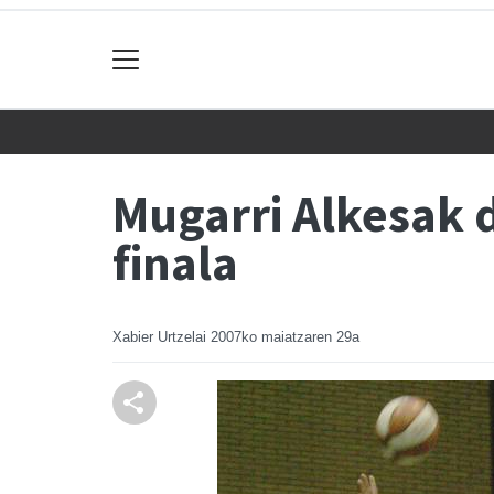
Mugarri Alkesak 
finala
Xabier Urtzelai
2007ko maiatzaren 29a