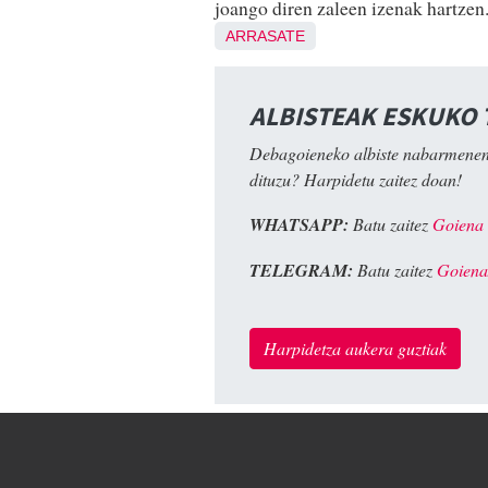
joango diren zaleen izenak hartzen
ARRASATE
ALBISTEAK ESKUKO
Debagoieneko albiste nabarmenen
dituzu? Harpidetu zaitez doan!
WHATSAPP:
Batu zaitez
Goiena
TELEGRAM:
Batu zaitez
Goiena
Harpidetza aukera guztiak