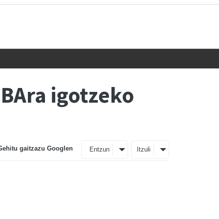
BAra igotzeko
Gehitu gaitzazu Googlen
Entzun
Itzuli