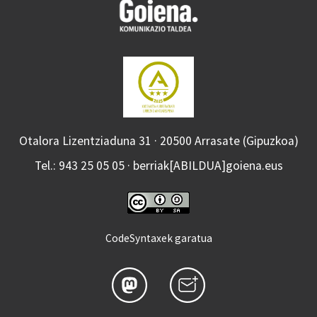
Otalora Lizentziaduna 31 · 20500 Arrasate (Gipuzkoa)
Tel.: 943 25 05 05 · berriak[ABILDUA]goiena.eus
CodeSyntaxek garatua