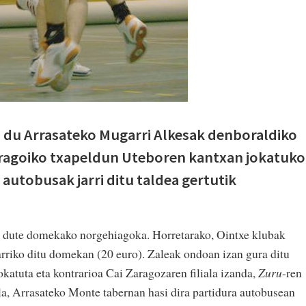
 du Arrasateko Mugarri Alkesak denboraldiko
 Aragoiko txapeldun Uteboren kantxan jokatuko
k autobusak jarri ditu taldea gertutik
go dute domekako norgehiagoka. Horretarako, Ointxe klubak
rriko ditu domekan (20 euro). Zaleak ondoan izan gura ditu
okatuta eta kontrarioa Cai Zaragozaren filiala izanda,
Zuru
-ren
a, Arrasateko Monte tabernan hasi dira partidura autobusean