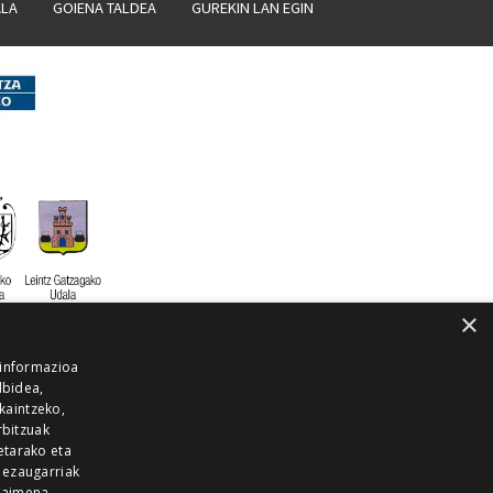
ALA
GOIENA TALDEA
GUREKIN LAN EGIN
×
 informazioa
lbidea,
skaintzeko,
rbitzuak
etarako eta
 ezaugarriak
 baimena