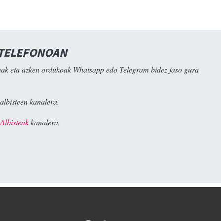
.
 TELEFONOAN
ak eta azken ordukoak Whatsapp edo Telegram bidez jaso gura
albisteen kanalera.
Albisteak
kanalera.