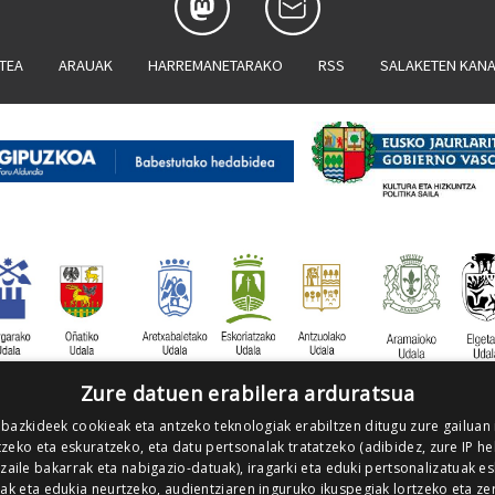
ATEA
ARAUAK
HARREMANETARAKO
RSS
SALAKETEN KAN
Zure datuen erabilera arduratsua
 bazkideek cookieak eta antzeko teknologiak erabiltzen ditugu zure gailuan
zeko eta eskuratzeko, eta datu pertsonalak tratatzeko (adibidez, zure IP he
tzaile bakarrak eta nabigazio-datuak), iragarki eta eduki pertsonalizatuak e
iak eta edukia neurtzeko, audientziaren inguruko ikuspegiak lortzeko eta ze