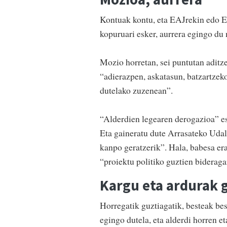
Kontuak kontu, eta EAJrekin edo EA
kopuruari esker, aurrera egingo du 
Mozio horretan, sei puntutan aditz
“adierazpen, askatasun, batzartzeko
dutelako zuzenean”.
“Alderdien legearen derogazioa” es
Eta gaineratu dute Arrasateko Udal
kanpo geratzerik”. Hala, babesa er
“proiektu politiko guztien biderag
Kargu eta ardurak 
Horregatik guztiagatik, besteak bes
egingo dutela, eta alderdi horren e