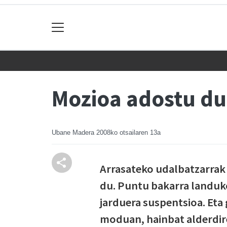
Mozioa adostu du
Ubane Madera
2008ko otsailaren 13a
Arrasateko udalbatzarrak 
du. Puntu bakarra landuko
jarduera suspentsioa. Eta 
moduan, hainbat alderdir