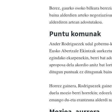
Berez, gaurko osoko bilkura berez
baina alderdien arteko negoziazioar
alderdiren artean adostutakoa.
Puntu komunak
Ander Rodriguezek udal gobernu-k
Eusko Abertzale Ekintzak aurkeztu
egindako ekarpenekin, berri bat a
aproposa dela akordio anitz bat l
ditugun puntuak ez ditugunak bain
Horrez gainera, Rodriguezek gainer
duela mozio berri horrekin; edozel
emango du-eta erantzuna alderdi na
Mozioa, aurrera