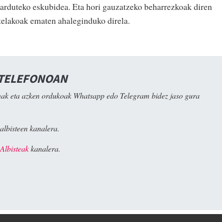
 jarduteko eskubidea. Eta hori gauzatzeko beharrezkoak diren
stelakoak ematen ahaleginduko direla.
 TELEFONOAN
ak eta azken ordukoak Whatsapp edo Telegram bidez jaso gura
albisteen kanalera.
Albisteak
kanalera.