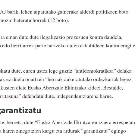
J barik, lehen aipatutako gainerako alderdi politikoen boto
mozio bateratu horrek (12 boto).
era eman dute dute ilegalizazio prozesuen kontra daudela,
 edo herritarrek parte hartzeko duten eskubideen kontra eragit
katu dute, euren ustez lege guztiz “antidemokratikoa” delako.
ak ez duela onartzen “herriak aukeratutako ordezkariak legez
akusten diete Eusko Abertzale Ekintzako kideei. Bestalde,
arritasuna” defendatu dute, independentziarena barne.
garantizatu
te, berretsi dute “Eusko Abertzale Ekintzaren izaera errespetat
ta haren zinegotzien kargu eta ardurak “garantizatu” egingo