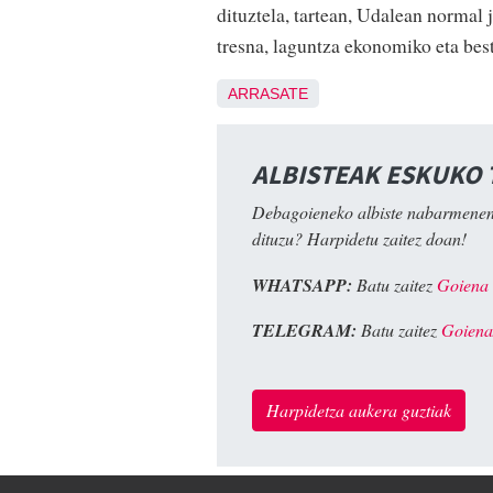
dituztela, tartean, Udalean normal
tresna, laguntza ekonomiko eta be
ARRASATE
ALBISTEAK ESKUKO
Debagoieneko albiste nabarmenen
dituzu? Harpidetu zaitez doan!
WHATSAPP:
Batu zaitez
Goiena
TELEGRAM:
Batu zaitez
Goiena
Harpidetza aukera guztiak