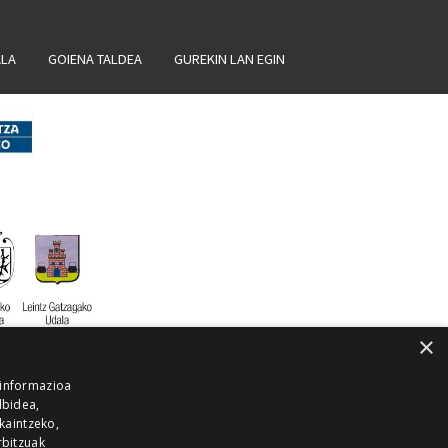
ALA
GOIENA TALDEA
GUREKIN LAN EGIN
×
 informazioa
lbidea,
skaintzeko,
rbitzuak