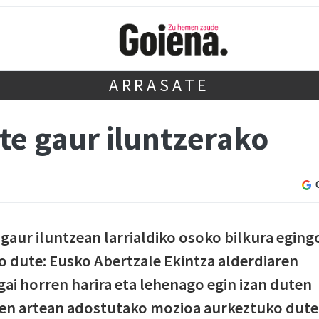
ARRASATE
te gaur iluntzerako
gaur iluntzean larrialdiko osoko bilkura eging
 dute: Eusko Abertzale Ekintza alderdiaren
gai horren harira eta lehenago egin izan duten
en artean adostutako mozioa aurkeztuko dute