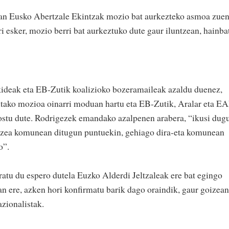
ian Eusko Abertzale Ekintzak mozio bat aurkezteko asmoa zuen
i esker, mozio berri bat aurkeztuko dute gaur iluntzean, hainba
ideak eta EB-Zutik koalizioko bozeramaileak azaldu duenez,
tako mozioa oinarri moduan hartu eta EB-Zutik, Aralar eta E
dostu dute. Rodrigezek emandako azalpenen arabera, “ikusi dug
ortzea komunean ditugun puntuekin, gehiago dira-eta komunean
o”.
atu du espero dutela Euzko Alderdi Jeltzaleak ere bat egingo
an ere, azken hori konfirmatu barik dago oraindik, gaur goizean
zionalistak.