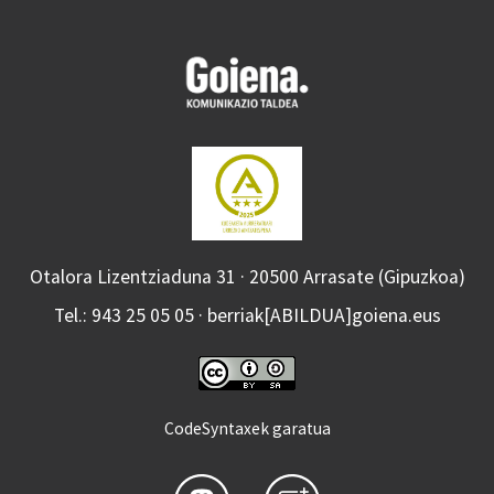
Otalora Lizentziaduna 31 · 20500 Arrasate (Gipuzkoa)
Tel.: 943 25 05 05 · berriak[ABILDUA]goiena.eus
CodeSyntaxek garatua