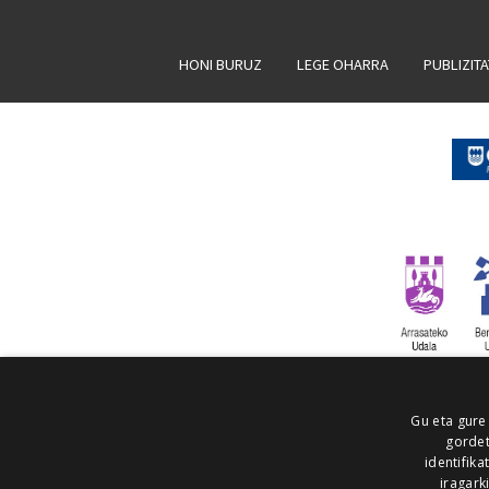
HONI BURUZ
LEGE OHARRA
PUBLIZIT
Gu eta gure
gordet
identifika
iragark