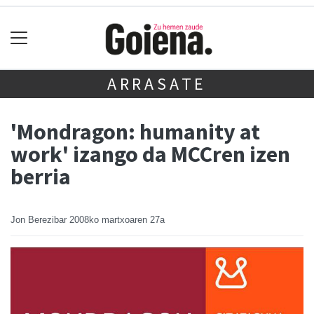
ARRASATE
'Mondragon: humanity at
work' izango da MCCren izen
berria
Jon Berezibar
2008ko martxoaren 27a