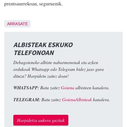
prentsaurrekoan, seguruenik.
ARRASATE
ALBISTEAK ESKUKO
TELEFONOAN
Debagoieneko albiste nabarmenenak eta azken
ordukoak Whatsapp edo Telegram bidez jaso gura
dituzu? Harpidetu zaitez doan!
WHATSAPP:
Batu zaitez
Goiena
albisteen kanalera.
TELEGRAM:
Batu zaitez
GoienaAlbisteak
kanalera.
Harpidetza aukera guztiak