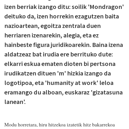
izen berriak izango ditu: soilik 'Mondragon'
deituko da, izen horrekin ezagutzen baita
nazioartean, egoitza zentrala duen
herriaren izenarekin, alegia, eta ez
hainbeste figura juridikoarekin. Baina izena
aldatzeaz bat irudia ere berrituko dute:
elkarri eskua ematen dioten bi pertsona
irudikatzen dituen 'm' hizkia izango da
logotipoa, eta 'humanity at work' leloa
eramango du alboan, euskaraz 'gizatasuna
lanean'.
Modu horretara, hiru hitzekoa izatetik hitz bakarrekoa