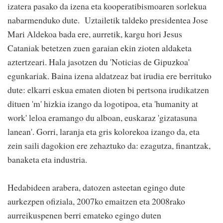
izatera pasako da izena eta kooperatibismoaren sorlekua
nabarmenduko dute. Uztailetik taldeko presidentea Jose
Mari Aldekoa bada ere, aurretik, kargu hori Jesus
Cataniak betetzen zuen garaian ekin zioten aldaketa
aztertzeari. Hala jasotzen du 'Noticias de Gipuzkoa'
egunkariak. Baina izena aldatzeaz bat irudia ere berrituko
dute: elkarri eskua ematen dioten bi pertsona irudikatzen
dituen 'm' hizkia izango da logotipoa, eta 'humanity at
work' leloa eramango du alboan, euskaraz 'gizatasuna
lanean'. Gorri, laranja eta gris kolorekoa izango da, eta
zein saili dagokion ere zehaztuko da: ezagutza, finantzak,
banaketa eta industria.
Hedabideen arabera, datozen asteetan egingo dute
aurkezpen ofiziala, 2007ko emaitzen eta 2008rako
aurreikuspenen berri emateko egingo duten