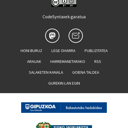
CodeSyntaxek garatua
HONI BURUZ
LEGE OHARRA
PUBLIZITATEA
ARAUAK
HARREMANETARAKO
RSS
SALAKETEN KANALA
GOIENA TALDEA
GUREKIN LAN EGIN