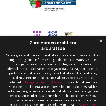
×
Zure datuen erabilera
arduratsua
Gu eta gure bazkideek cookieak eta antzeko teknologiak erabiltzen
ditugu zure gailuan informazioa gordetzeko eta eskuratzeko, eta
datu pertsonalak tratatzeko (adibidez, zure IP helbidea,
identifikatzaile bakarrak eta nabigazio-datuak), iragarki eta eduki
pertsonalizatuak eskaintzeko, iragarkiak eta edukia neurtzeko,
audientziaren inguruko ikuspegiak lortzeko eta zerbitzuak
hobetzeko.
Hirugarrenen hornitzaileek (4)
zure datuak ere trata
ditzakete helburu hauetarako eta beste batzuetarako, besteak beste
kokapen geografiko zehatzeko datuak eta gailuaren ezaugarriak
erabiliz. Zure aukerak webgune honi soilik aplikatzen zaizkio.
Hornitzaile batzuek baimena beharrean interes legitimoa oinarri
gisa erabil dezakete; aurka egiteko eskubidea duzu
Iragarkien