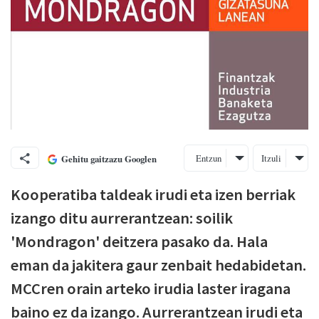
Entzun
Itzuli
Gehitu gaitzazu Googlen
Kooperatiba taldeak irudi eta izen berriak
izango ditu aurrerantzean: soilik
'Mondragon' deitzera pasako da. Hala
eman da jakitera gaur zenbait hedabidetan.
MCCren orain arteko irudia laster iragana
baino ez da izango. Aurrerantzean irudi eta