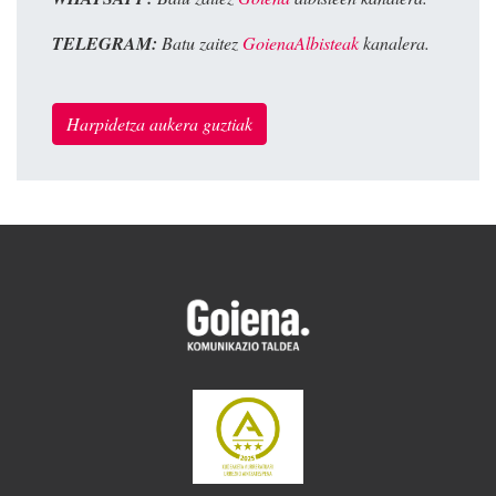
TELEGRAM:
Batu zaitez
GoienaAlbisteak
kanalera.
Harpidetza aukera guztiak