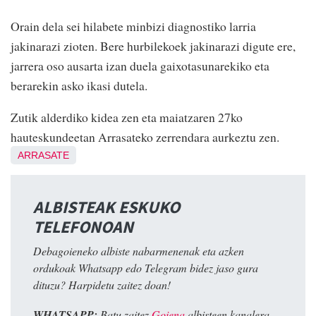
Orain dela sei hilabete minbizi diagnostiko larria
jakinarazi zioten. Bere hurbilekoek jakinarazi digute ere,
jarrera oso ausarta izan duela gaixotasunarekiko eta
berarekin asko ikasi dutela.
Zutik alderdiko kidea zen eta maiatzaren 27ko
hauteskundeetan Arrasateko zerrendara aurkeztu zen.
ARRASATE
ALBISTEAK ESKUKO
TELEFONOAN
Debagoieneko albiste nabarmenenak eta azken
ordukoak Whatsapp edo Telegram bidez jaso gura
dituzu? Harpidetu zaitez doan!
WHATSAPP:
Batu zaitez
Goiena
albisteen kanalera.