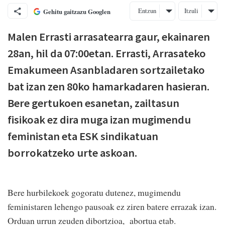
Entzun
Itzuli
Gehitu gaitzazu Googlen
Malen Errasti arrasatearra gaur, ekainaren
28an, hil da 07:00etan. Errasti, Arrasateko
Emakumeen Asanbladaren sortzailetako
bat izan zen 80ko hamarkadaren hasieran.
Bere gertukoen esanetan, zailtasun
fisikoak ez dira muga izan mugimendu
feministan eta ESK sindikatuan
borrokatzeko urte askoan.
Bere hurbilekoek gogoratu dutenez, mugimendu
feministaren lehengo pausoak ez ziren batere errazak izan.
Orduan urrun zeuden dibortzioa, abortua etab.