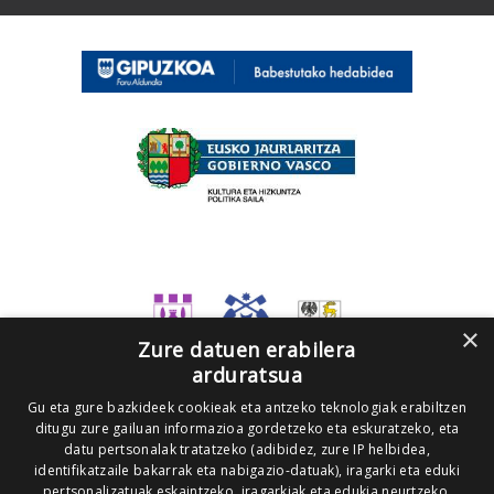
×
Zure datuen erabilera
arduratsua
Gu eta gure bazkideek cookieak eta antzeko teknologiak erabiltzen
ditugu zure gailuan informazioa gordetzeko eta eskuratzeko, eta
datu pertsonalak tratatzeko (adibidez, zure IP helbidea,
identifikatzaile bakarrak eta nabigazio-datuak), iragarki eta eduki
pertsonalizatuak eskaintzeko, iragarkiak eta edukia neurtzeko,