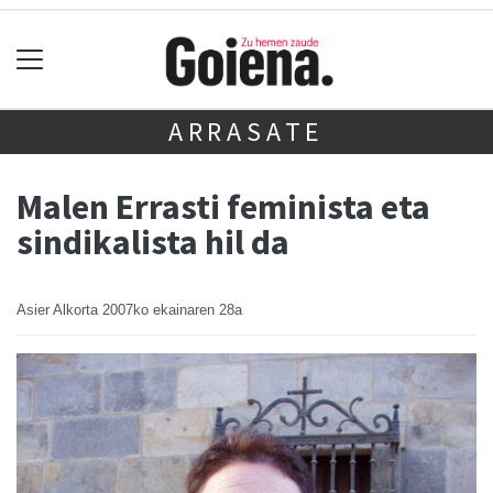
ARRASATE
Malen Errasti feminista eta
sindikalista hil da
Asier Alkorta
2007ko ekainaren 28a