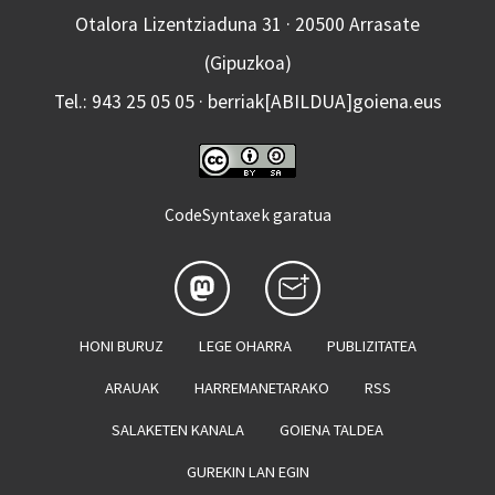
Otalora Lizentziaduna 31 · 20500 Arrasate
(Gipuzkoa)
Tel.: 943 25 05 05 · berriak[ABILDUA]goiena.eus
CodeSyntaxek garatua
HONI BURUZ
LEGE OHARRA
PUBLIZITATEA
ARAUAK
HARREMANETARAKO
RSS
SALAKETEN KANALA
GOIENA TALDEA
GUREKIN LAN EGIN