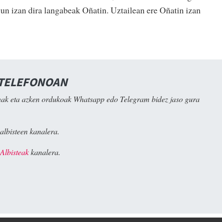
un izan dira langabeak Oñatin. Uztailean ere Oñatin izan
 TELEFONOAN
ak eta azken ordukoak Whatsapp edo Telegram bidez jaso gura
albisteen kanalera.
Albisteak
kanalera.