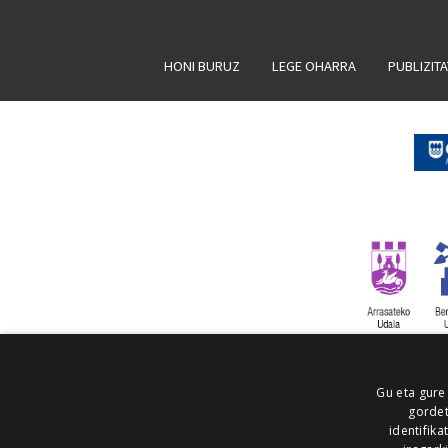
HONI BURUZ
LEGE OHARRA
PUBLIZIT
Gu eta gure
gordet
identifika