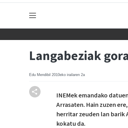
Langabeziak gora
Edu Mendibil
2010eko irailaren 2a
INEMek emandako datuen a
Arrasaten. Hain zuzen ere,
herritar zeuden lan barik
kokatu da.