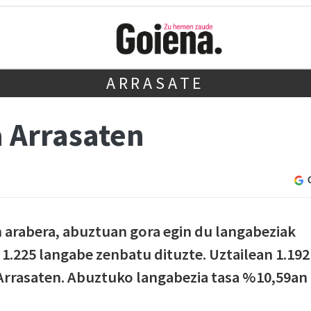
ARRASATE
 Arrasaten
rabera, abuztuan gora egin du langabeziak
 1.225 langabe zenbatu dituzte. Uztailean 1.192
 Arrasaten. Abuztuko langabezia tasa %10,59an