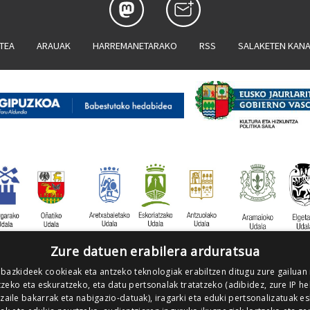
ATEA
ARAUAK
HARREMANETARAKO
RSS
SALAKETEN KAN
Zure datuen erabilera arduratsua
 bazkideek cookieak eta antzeko teknologiak erabiltzen ditugu zure gailuan
zeko eta eskuratzeko, eta datu pertsonalak tratatzeko (adibidez, zure IP he
tzaile bakarrak eta nabigazio-datuak), iragarki eta eduki pertsonalizatuak e