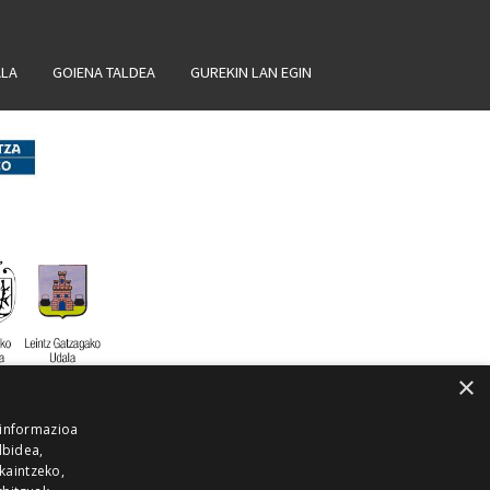
ALA
GOIENA TALDEA
GUREKIN LAN EGIN
×
 informazioa
lbidea,
skaintzeko,