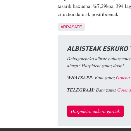
tasarik baxuena, %7,29koa. 394 lag
zituzten daturik positiboenak.
ARRASATE
ALBISTEAK ESKUKO
Debagoieneko albiste nabarmenen
dituzu? Harpidetu zaitez doan!
WHATSAPP:
Batu zaitez
Goiena
TELEGRAM:
Batu zaitez
Goiena
Harpidetza aukera guztiak