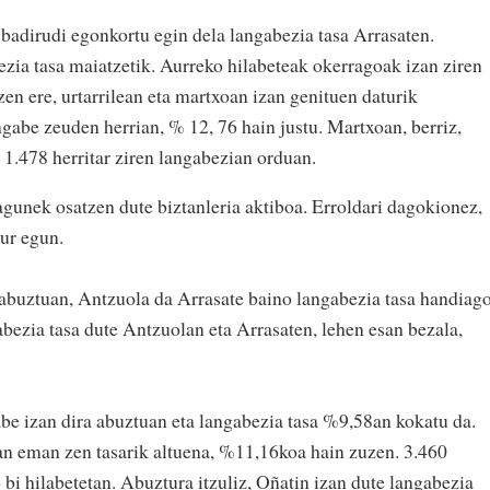
adirudi egonkortu egin dela langabezia tasa Arrasaten.
ezia tasa maiatzetik. Aurreko hilabeteak okerragoak izan ziren
en ere, urtarrilean eta martxoan izan genituen daturik
gabe zeuden herrian, % 12, 76 hain justu. Martxoan, berriz,
 1.478 herritar ziren langabezian orduan.
unek osatzen dute biztanleria aktiboa. Erroldari dagokionez,
aur egun.
 abuztuan, Antzuola da Arrasate baino langabezia tasa handiag
bezia tasa dute Antzuolan eta Arrasaten, lehen esan bezala,
be izan dira abuztuan eta langabezia tasa %9,58an kokatu da.
an eman zen tasarik altuena, %11,16koa hain zuzen. 3.460
bi hilabetetan. Abuztura itzuliz, Oñatin izan dute langabezia