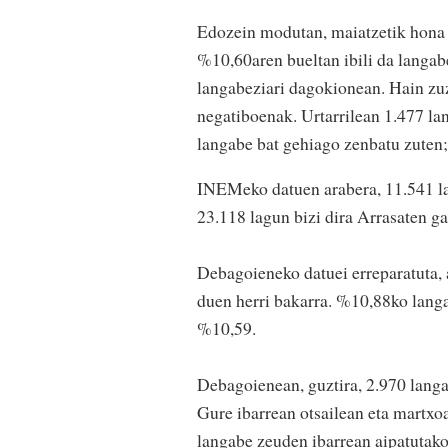
Edozein modutan, maiatzetik hona b
%10,60aren bueltan ibili da langab
langabeziari dagokionean. Hain zuz
negatiboenak. Urtarrilean 1.477 lan
langabe bat gehiago zenbatu zuten;
INEMeko datuen arabera, 11.541 lag
23.118 lagun bizi dira Arrasaten g
Debagoieneko datuei erreparatuta,
duen herri bakarra. %10,88ko langa
%10,59.
Debagoienean, guztira, 2.970 langa
Gure ibarrean otsailean eta martxo
langabe zeuden ibarrean aipatutako 