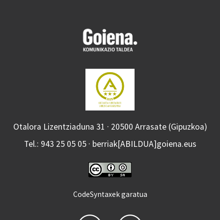
Otalora Lizentziaduna 31 · 20500 Arrasate (Gipuzkoa)
Tel.: 943 25 05 05 · berriak[ABILDUA]goiena.eus
CodeSyntaxek garatua