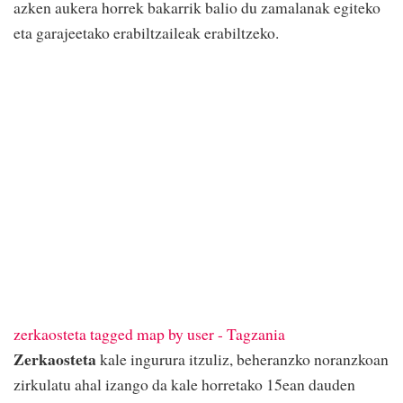
azken aukera horrek bakarrik balio du zamalanak egiteko
eta garajeetako erabiltzaileak erabiltzeko.
zerkaosteta tagged map by user - Tagzania
Zerkaosteta
kale ingurura itzuliz, beheranzko noranzkoan
zirkulatu ahal izango da kale horretako 15ean dauden