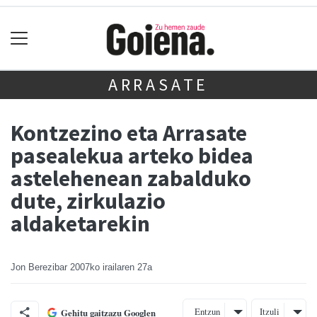
ARRASATE
Kontzezino eta Arrasate
pasealekua arteko bidea
astelehenean zabalduko
dute, zirkulazio
aldaketarekin
Jon Berezibar
2007ko irailaren 27a
Entzun
Itzuli
Gehitu gaitzazu Googlen