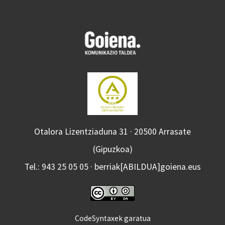
Otalora Lizentziaduna 31 · 20500 Arrasate
(Gipuzkoa)
Tel.: 943 25 05 05 · berriak[ABILDUA]goiena.eus
CodeSyntaxek garatua