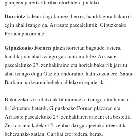
garajeen paretik Garibai etorbidera joateko.
Iturriotz
kaleari dagokionez, berriz, handik gora bakarrik
egin ahal izango da, Arrasate pasealekutik, Gipuzkoako
Foruen plazarantz.
Gipuzkoako Foruen plaza
horretan bagaude, ostera,
handik joan ahal izango gara automobilez Arrasate
pasealekuko 27. zenbakiraino eta horiek bakarrik jarritu
ahal izango dugu Gazteluondoraino, hain zuzen ere, Santa
Barbara parkearen beheko aldeko errepiderik.
Bukatzeko, zirkulaizoak bi moranzko izango ditu honako
bi lekuetan: batetik, Gipuzkoako Foruen plazaren eta
Arrasate pasealekuko 27. zenbakiaren artean; eta bestetik,
Zerkaosteta kaleko 15. zenbakiko garajeetako irteeratik
beheranzko zatian, Garibai etorbidera, beraz.