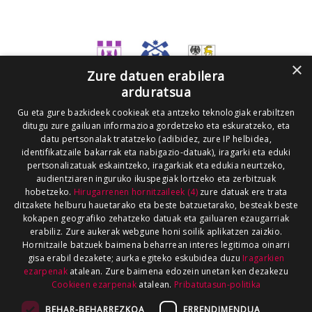
×
Zure datuen erabilera
arduratsua
Gu eta gure bazkideek cookieak eta antzeko teknologiak erabiltzen
ditugu zure gailuan informazioa gordetzeko eta eskuratzeko, eta
datu pertsonalak tratatzeko (adibidez, zure IP helbidea,
identifikatzaile bakarrak eta nabigazio-datuak), iragarki eta eduki
pertsonalizatuak eskaintzeko, iragarkiak eta edukia neurtzeko,
audientziaren inguruko ikuspegiak lortzeko eta zerbitzuak
hobetzeko.
Hirugarrenen hornitzaileek (4)
zure datuak ere trata
ditzakete helburu hauetarako eta beste batzuetarako, besteak beste
kokapen geografiko zehatzeko datuak eta gailuaren ezaugarriak
erabiliz. Zure aukerak webgune honi soilik aplikatzen zaizkio.
Hornitzaile batzuek baimena beharrean interes legitimoa oinarri
gisa erabil dezakete; aurka egiteko eskubidea duzu
Iragarkien
ezarpenak
atalean. Zure baimena edozein unetan ken dezakezu
Cookieen ezarpenak
atalean.
Pribatutasun-politika
BEHAR-BEHARREZKOA
ERRENDIMENDUA