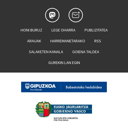
HONI BURUZ
LEGE OHARRA
PUBLIZITATEA
ARAUAK
HARREMANETARAKO
RSS
SALAKETEN KANALA
GOIENA TALDEA
GUREKIN LAN EGIN