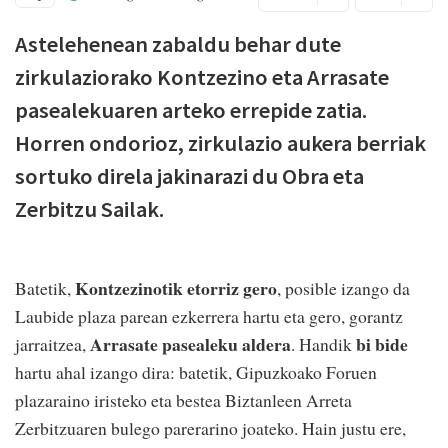
Astelehenean zabaldu behar dute
zirkulaziorako Kontzezino eta Arrasate
pasealekuaren arteko errepide zatia.
Horren ondorioz, zirkulazio aukera berriak
sortuko direla jakinarazi du Obra eta
Zerbitzu Sailak.
Kontzezinotik etorriz gero
Batetik,
, posible izango da
Laubide plaza parean ezkerrera hartu eta gero, gorantz
Arrasate pasealeku aldera
bi bide
jarraitzea,
. Handik
hartu ahal izango dira: batetik, Gipuzkoako Foruen
plazaraino iristeko eta bestea Biztanleen Arreta
Zerbitzuaren bulego parerarino joateko. Hain justu ere,