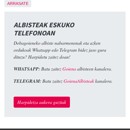
ARRASATE
ALBISTEAK ESKUKO
TELEFONOAN
Debagoieneko albiste nabarmenenak eta azken
ordukoak Whatsapp edo Telegram bidez jaso gura
dituzu? Harpidetu zaitez doan!
WHATSAPP:
Batu zaitez
Goiena
albisteen kanalera.
TELEGRAM:
Batu zaitez
GoienaAlbisteak
kanalera.
Harpidetza aukera guztiak