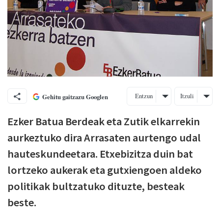
Entzun
Itzuli
Gehitu gaitzazu Googlen
Ezker Batua Berdeak eta Zutik elkarrekin
aurkeztuko dira Arrasaten aurtengo udal
hauteskundeetara. Etxebizitza duin bat
lortzeko aukerak eta gutxiengoen aldeko
politikak bultzatuko dituzte, besteak
beste.