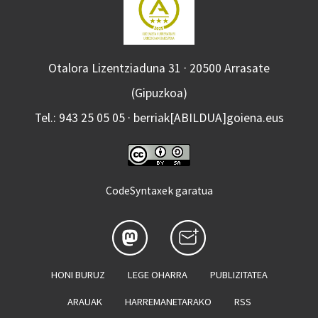
Otalora Lizentziaduna 31 · 20500 Arrasate
(Gipuzkoa)
Tel.: 943 25 05 05 · berriak[ABILDUA]goiena.eus
CodeSyntaxek garatua
HONI BURUZ
LEGE OHARRA
PUBLIZITATEA
ARAUAK
HARREMANETARAKO
RSS