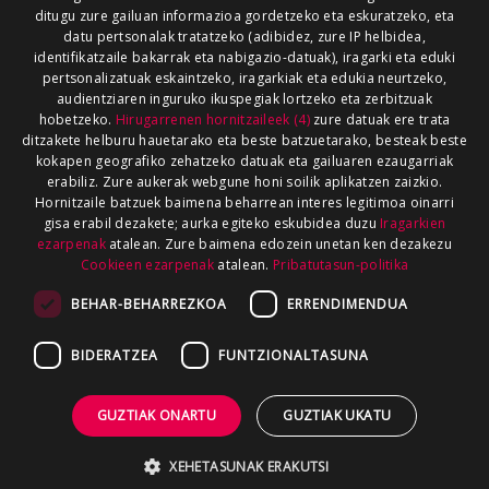
ditugu zure gailuan informazioa gordetzeko eta eskuratzeko, eta
datu pertsonalak tratatzeko (adibidez, zure IP helbidea,
identifikatzaile bakarrak eta nabigazio-datuak), iragarki eta eduki
pertsonalizatuak eskaintzeko, iragarkiak eta edukia neurtzeko,
audientziaren inguruko ikuspegiak lortzeko eta zerbitzuak
hobetzeko.
Hirugarrenen hornitzaileek (4)
zure datuak ere trata
ditzakete helburu hauetarako eta beste batzuetarako, besteak beste
kokapen geografiko zehatzeko datuak eta gailuaren ezaugarriak
erabiliz. Zure aukerak webgune honi soilik aplikatzen zaizkio.
Hornitzaile batzuek baimena beharrean interes legitimoa oinarri
gisa erabil dezakete; aurka egiteko eskubidea duzu
Iragarkien
ezarpenak
atalean. Zure baimena edozein unetan ken dezakezu
Cookieen ezarpenak
atalean.
Pribatutasun-politika
BEHAR-BEHARREZKOA
ERRENDIMENDUA
BIDERATZEA
FUNTZIONALTASUNA
GUZTIAK ONARTU
GUZTIAK UKATU
XEHETASUNAK ERAKUTSI