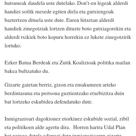
hutsuneak daudela uste dutelako. Don’t-en legeak alderdi
handiei soilik mesede egiten diela eta gutxiengoak
baztertzen dituela uste dute. Euren hitzetan alderdi
handiek zinegotziak lortzen dituzte boto gutxiagorekin eta
alderdi txikiek boto kopuru horrekin ez lukete zinegotzirik
lortuko.
Ezker Batua Berdeak eta Zutik Koalizioak politika mailan
bakea bultzatuko du.
Gizarte gaietan berriz, gizon eta emakumeen arteko
berdintasuna eta pertsona guztientzako etxebizitza duin
bat lortzeko eskubidea defendatuko dute.
Inmigrazioari dagokionez etorkinez eskubide sozial, zibil
eta politikoen alde agertu dira. Horren harira Udal Plan
bat egingo dutela adierazi dute inmigrazioaren gizarte