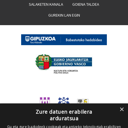
SALAKETEN KANALA
GOIENA TALDEA
GUREKIN LAN EGIN
×
Zure datuen erabilera
arduratsua
Gu eta gure bazkideek cookieak eta antzeko teknologiak erabiltzen