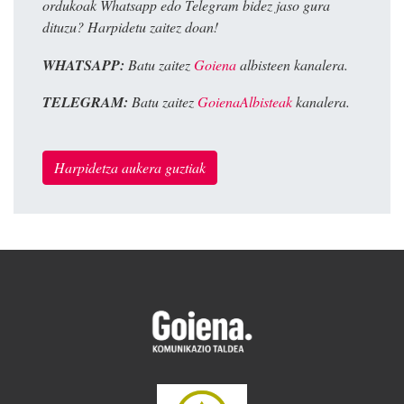
ordukoak Whatsapp edo Telegram bidez jaso gura
dituzu? Harpidetu zaitez doan!
WHATSAPP:
Batu zaitez
Goiena
albisteen kanalera.
TELEGRAM:
Batu zaitez
GoienaAlbisteak
kanalera.
Harpidetza aukera guztiak