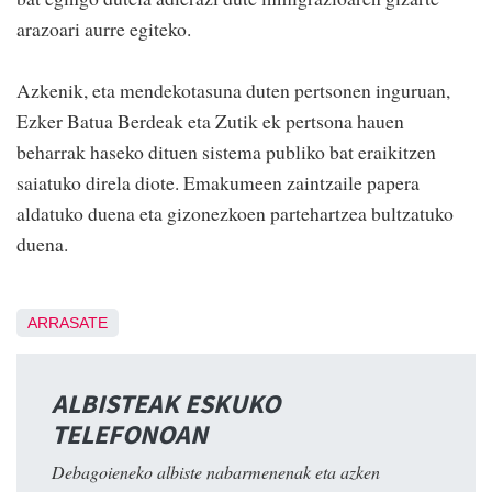
arazoari aurre egiteko.
Azkenik, eta mendekotasuna duten pertsonen inguruan,
Ezker Batua Berdeak eta Zutik ek pertsona hauen
beharrak haseko dituen sistema publiko bat eraikitzen
saiatuko direla diote. Emakumeen zaintzaile papera
aldatuko duena eta gizonezkoen partehartzea bultzatuko
duena.
ARRASATE
ALBISTEAK ESKUKO
TELEFONOAN
Debagoieneko albiste nabarmenenak eta azken