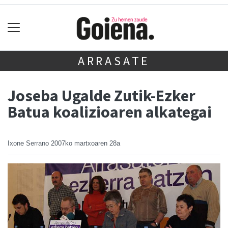
ARRASATE
Joseba Ugalde Zutik-Ezker
Batua koalizioaren alkategai
Ixone Serrano
2007ko martxoaren 28a