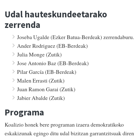
Udal hauteskundeetarako
zerrenda
Joseba Ugalde (Ezker Batua-Berdeak) zerrendaburu.
Ander Rodriguez (EB-Berdeak)
Julia Monge (Zutik)
Jose Antonio Baz (EB-Berdeak)
Pilar García (EB-Berdeak)
Malen Errasti (Zutik)
Juan Ramon Garai (Zutik)
Jabier Abalde (Zutik)
Programa
Koalizio honek bere programan izaera demokratikoko
eskakizunak egingo ditu udal bizitzan garrantzitsuak diren