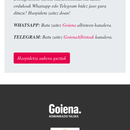
ordukoak Whatsapp edo Telegram bidez jaso gura
dituzu? Harpidetu zaitez doan!
WHATSAPP:
Batu zaitez
Goiena
albisteen kanalera.
TELEGRAM:
Batu zaitez
GoienaAlbisteak
kanalera.
Harpidetza aukera guztiak