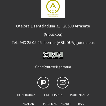
Otalora Lizentziaduna 31 · 20500 Arrasate
(Gipuzkoa)
Tel.: 943 25 05 05 · berriak[ABILDUA]goiena.eus
CodeSyntaxek garatua
HONI BURUZ
LEGE OHARRA
PUBLIZITATEA
ARAUAK
HARREMANETARAKO
RSS