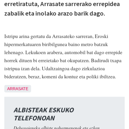
erretiratuta, Arrasate sarrerako errepidea
zabalik eta inolako arazo barik dago.
Istripu arina gertatu da Arrasateko sarreran, Eroski
hipermerkatuaren biribilgunea baino metro batzuk
lehenago. Lekukoen arabera, automobil bat dago errepide
horrek dituen bi erreietako bat okupatzen. Badirudi txapa
istripua izan dela. Udaltzaingoa dago zirkulazioa
bideratzen, beraz, komeni da kontuz eta poliki ibiltzea.
ARRASATE
ALBISTEAK ESKUKO
TELEFONOAN
Debagoieneko albiste nabarmenenak eta azken