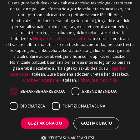
Gu eta gure bazkideek cookieak eta antzeko teknologiak erabiltzen
ditugu zure gailuan informazioa gordetzeko eta eskuratzeko, eta
datu pertsonalak tratatzeko (adibidez, zure IP helbidea,
identifikatzaile bakarrak eta nabigazio-datuak), iragarki eta eduki
pertsonalizatuak eskaintzeko, iragarkiak eta edukia neurtzeko,
audientziaren inguruko ikuspegiak lortzeko eta zerbitzuak
hobetzeko.
Hirugarrenen hornitzaileek (4)
zure datuak ere trata
ditzakete helburu hauetarako eta beste batzuetarako, besteak beste
kokapen geografiko zehatzeko datuak eta gailuaren ezaugarriak
erabiliz. Zure aukerak webgune honi soilik aplikatzen zaizkio.
Hornitzaile batzuek baimena beharrean interes legitimoa oinarri
gisa erabil dezakete; aurka egiteko eskubidea duzu
Iragarkien
ezarpenak
atalean. Zure baimena edozein unetan ken dezakezu
Cookieen ezarpenak
atalean.
Pribatutasun-politika
BEHAR-BEHARREZKOA
ERRENDIMENDUA
BIDERATZEA
FUNTZIONALTASUNA
GUZTIAK ONARTU
GUZTIAK UKATU
XEHETASUNAK ERAKUTSI