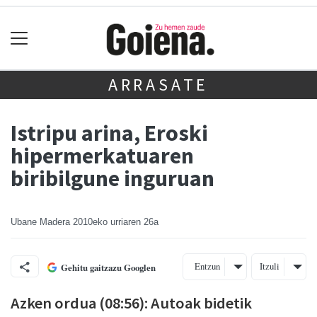
ARRASATE
Istripu arina, Eroski
hipermerkatuaren
biribilgune inguruan
Ubane Madera
2010eko urriaren 26a
Entzun
Itzuli
Gehitu gaitzazu Googlen
Azken ordua (08:56): Autoak bidetik