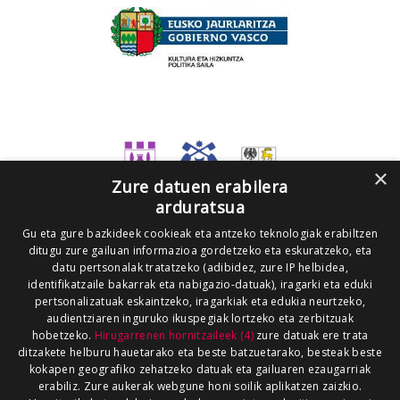
×
Zure datuen erabilera
arduratsua
Gu eta gure bazkideek cookieak eta antzeko teknologiak erabiltzen
ditugu zure gailuan informazioa gordetzeko eta eskuratzeko, eta
datu pertsonalak tratatzeko (adibidez, zure IP helbidea,
identifikatzaile bakarrak eta nabigazio-datuak), iragarki eta eduki
pertsonalizatuak eskaintzeko, iragarkiak eta edukia neurtzeko,
audientziaren inguruko ikuspegiak lortzeko eta zerbitzuak
hobetzeko.
Hirugarrenen hornitzaileek (4)
zure datuak ere trata
ditzakete helburu hauetarako eta beste batzuetarako, besteak beste
kokapen geografiko zehatzeko datuak eta gailuaren ezaugarriak
erabiliz. Zure aukerak webgune honi soilik aplikatzen zaizkio.