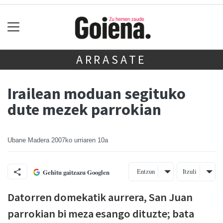
ARRASATE
Irailean moduan segituko
dute mezek parrokian
Ubane Madera
2007ko urriaren 10a
Entzun
Itzuli
Gehitu gaitzazu Googlen
Datorren domekatik aurrera, San Juan
parrokian bi meza esango dituzte; bata