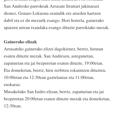
San Andresko parrokoak Arrasate Irratiari jakinarazi
dionez, Genaro Lekuona oraindik ere atseden hartzen
dabil eta ez du mezarik esango. Hori horrela, gainerako
apaizen artean txandaka esango dituzte parrokiako mezak.
Gainerako elizak
Arrasateko gainerako elizei dagokienez, berriz, hirutan
esaten dituzte mezak. San Andresen, astegunetan,
zapatuetan eta jai bezperetan esaten dituzte, 19:00etan.
Eta domeketan, berriz, hiru zerbitzu eskaintzen dituzten,
10:00etan eta 12:30ean gaztelaniaz eta 11:00etan,
euskaraz.
Musakolako San Isidro elizan, berriz, zapatuetan eta jai
bezperetan 20:00etan esaten dituzte mezak eta domeketan,
12:30ean.