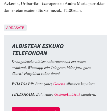
Azkenik, Uribarriko Itxaropeneko Andra Maria parrokian
domeketan esaten dituzte mezak, 12:00etan.
ARRASATE
ALBISTEAK ESKUKO
TELEFONOAN
Debagoieneko albiste nabarmenenak eta azken
ordukoak Whatsapp edo Telegram bidez jaso gura
dituzu? Harpidetu zaitez doan!
WHATSAPP:
Batu zaitez
Goiena
albisteen kanalera.
TELEGRAM:
Batu zaitez
GoienaAlbisteak
kanalera.