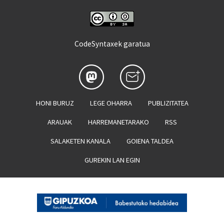
CodeSyntaxek garatua
HONI BURUZ
LEGE OHARRA
PUBLIZITATEA
ARAUAK
HARREMANETARAKO
RSS
SALAKETEN KANALA
GOIENA TALDEA
GUREKIN LAN EGIN