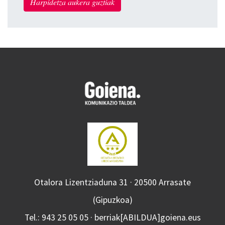
Harpidetza aukera guztiak
Otalora Lizentziaduna 31 · 20500 Arrasate
(Gipuzkoa)
Tel.: 943 25 05 05 · berriak[ABILDUA]goiena.eus