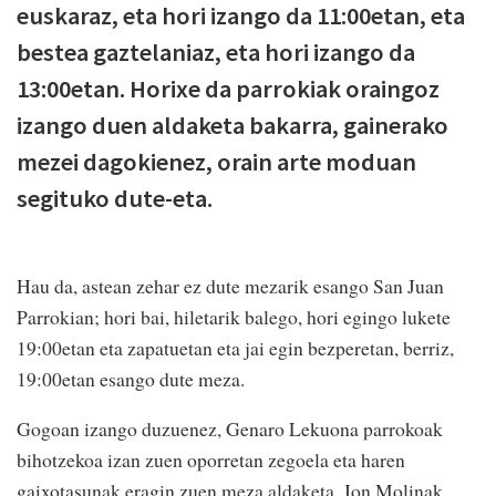
euskaraz, eta hori izango da 11:00etan, eta
bestea gaztelaniaz, eta hori izango da
13:00etan. Horixe da parrokiak oraingoz
izango duen aldaketa bakarra, gainerako
mezei dagokienez, orain arte moduan
segituko dute-eta.
Hau da, astean zehar ez dute mezarik esango San Juan
Parrokian; hori bai, hiletarik balego, hori egingo lukete
19:00etan eta zapatuetan eta jai egin bezperetan, berriz,
19:00etan esango dute meza.
Gogoan izango duzuenez, Genaro Lekuona parrokoak
bihotzekoa izan zuen oporretan zegoela eta haren
gaixotasunak eragin zuen meza aldaketa. Jon Molinak,