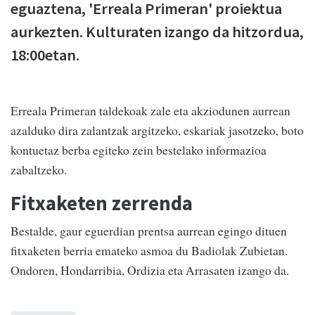
eguaztena, 'Erreala Primeran' proiektua
aurkezten. Kulturaten izango da hitzordua,
18:00etan.
Erreala Primeran taldekoak zale eta akziodunen aurrean
azalduko dira zalantzak argitzeko, eskariak jasotzeko, boto
kontuetaz berba egiteko zein bestelako informazioa
zabaltzeko.
Fitxaketen zerrenda
Bestalde, gaur eguerdian prentsa aurrean egingo dituen
fitxaketen berria emateko asmoa du Badiolak Zubietan.
Ondoren, Hondarribia, Ordizia eta Arrasaten izango da.