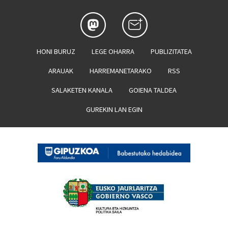
HONI BURUZ
LEGE OHARRA
PUBLIZITATEA
ARAUAK
HARREMANETARAKO
RSS
SALAKETEN KANALA
GOIENA TALDEA
GUREKIN LAN EGIN