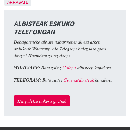
ARRASATE
ALBISTEAK ESKUKO
TELEFONOAN
Debagoieneko albiste nabarmenenak eta azken
ordukoak Whatsapp edo Telegram bidez jaso gura
dituzu? Harpidetu zaitez doan!
WHATSAPP:
Batu zaitez
Goiena
albisteen kanalera.
TELEGRAM:
Batu zaitez
GoienaAlbisteak
kanalera.
Harpidetza aukera guztiak