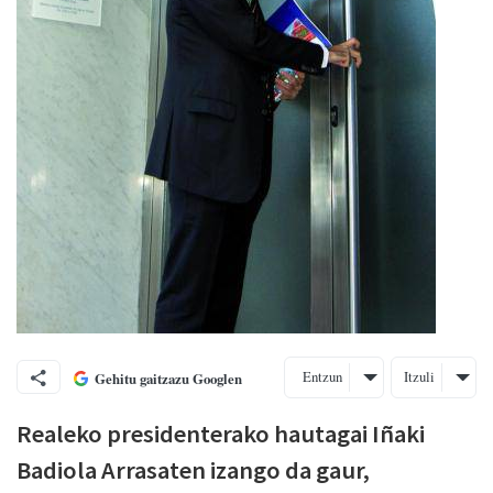
Entzun
Itzuli
Gehitu gaitzazu Googlen
Realeko presidenterako hautagai Iñaki
Badiola Arrasaten izango da gaur,