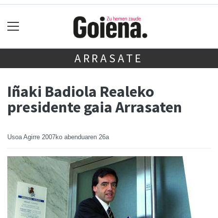
ARRASATE
Iñaki Badiola Realeko
presidente gaia Arrasaten
Usoa Agirre
2007ko abenduaren 26a