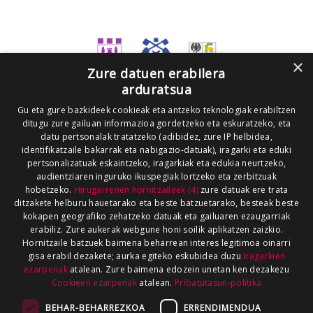
×
Zure datuen erabilera
arduratsua
Gu eta gure bazkideek cookieak eta antzeko teknologiak erabiltzen
ditugu zure gailuan informazioa gordetzeko eta eskuratzeko, eta
datu pertsonalak tratatzeko (adibidez, zure IP helbidea,
identifikatzaile bakarrak eta nabigazio-datuak), iragarki eta eduki
pertsonalizatuak eskaintzeko, iragarkiak eta edukia neurtzeko,
audientziaren inguruko ikuspegiak lortzeko eta zerbitzuak
hobetzeko.
Hirugarrenen hornitzaileek (4)
zure datuak ere trata
ditzakete helburu hauetarako eta beste batzuetarako, besteak beste
kokapen geografiko zehatzeko datuak eta gailuaren ezaugarriak
erabiliz. Zure aukerak webgune honi soilik aplikatzen zaizkio.
Hornitzaile batzuek baimena beharrean interes legitimoa oinarri
gisa erabil dezakete; aurka egiteko eskubidea duzu
Iragarkien
ezarpenak
atalean. Zure baimena edozein unetan ken dezakezu
Cookieen ezarpenak
atalean.
Pribatutasun-politika
BEHAR-BEHARREZKOA
ERRENDIMENDUA