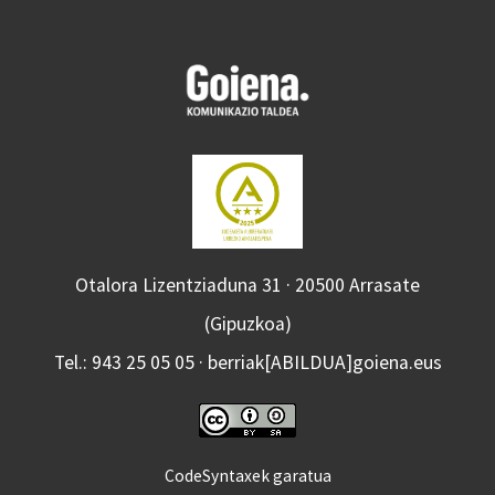
Otalora Lizentziaduna 31 · 20500 Arrasate
(Gipuzkoa)
Tel.: 943 25 05 05 · berriak[ABILDUA]goiena.eus
CodeSyntaxek garatua