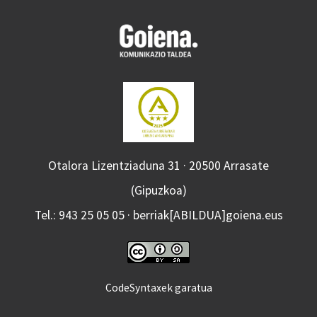
Otalora Lizentziaduna 31 · 20500 Arrasate
(Gipuzkoa)
Tel.: 943 25 05 05 · berriak[ABILDUA]goiena.eus
CodeSyntaxek garatua