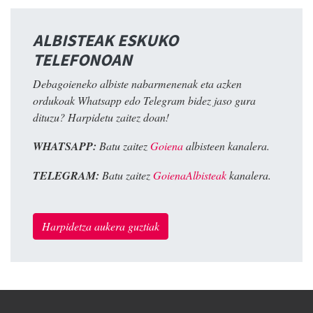
ALBISTEAK ESKUKO
TELEFONOAN
Debagoieneko albiste nabarmenenak eta azken
ordukoak Whatsapp edo Telegram bidez jaso gura
dituzu? Harpidetu zaitez doan!
WHATSAPP:
Batu zaitez
Goiena
albisteen kanalera.
TELEGRAM:
Batu zaitez
GoienaAlbisteak
kanalera.
Harpidetza aukera guztiak