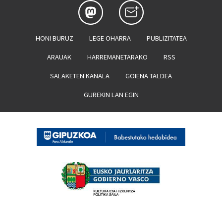
HONI BURUZ
LEGE OHARRA
PUBLIZITATEA
ARAUAK
HARREMANETARAKO
RSS
SALAKETEN KANALA
GOIENA TALDEA
GUREKIN LAN EGIN