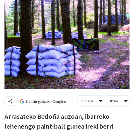
Entzun
Itzuli
Gehitu gaitzazu Googlen
Arrasateko Bedoña auzoan, ibarreko
lehenengo paint-ball gunea ireki berri