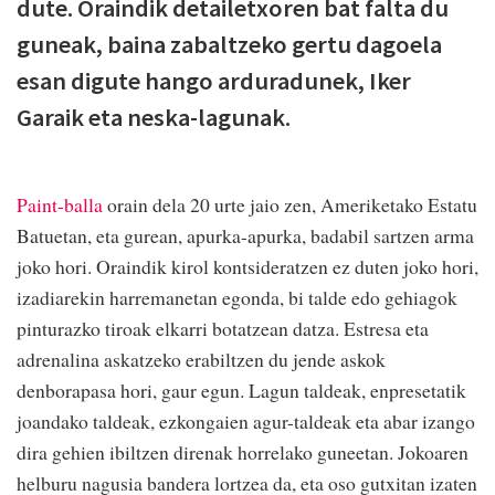
dute. Oraindik detailetxoren bat falta du
guneak, baina zabaltzeko gertu dagoela
esan digute hango arduradunek, Iker
Garaik eta neska-lagunak.
Paint-balla
orain dela 20 urte jaio zen, Ameriketako Estatu
Batuetan, eta gurean, apurka-apurka, badabil sartzen arma
joko hori. Oraindik kirol kontsideratzen ez duten joko hori,
izadiarekin harremanetan egonda, bi talde edo gehiagok
pinturazko tiroak elkarri botatzean datza. Estresa eta
adrenalina askatzeko erabiltzen du jende askok
denborapasa hori, gaur egun. Lagun taldeak, enpresetatik
joandako taldeak, ezkongaien agur-taldeak eta abar izango
dira gehien ibiltzen direnak horrelako guneetan. Jokoaren
helburu nagusia bandera lortzea da, eta oso gutxitan izaten