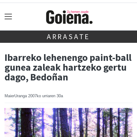
ARRASATE
Ibarreko lehenengo paint-ball
gunea zaleak hartzeko gertu
dago, Bedoñan
MaierUranga
2007ko urriaren 30a