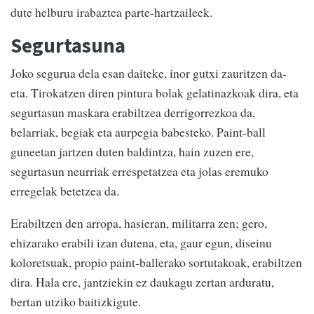
dute helburu irabaztea parte-hartzaileek.
Segurtasuna
Joko segurua dela esan daiteke, inor gutxi zauritzen da-
eta. Tirokatzen diren pintura bolak gelatinazkoak dira, eta
segurtasun maskara erabiltzea derrigorrezkoa da,
belarriak, begiak eta aurpegia babesteko. Paint-ball
guneetan jartzen duten baldintza, hain zuzen ere,
segurtasun neurriak errespetatzea eta jolas eremuko
erregelak betetzea da.
Erabiltzen den arropa, hasieran, militarra zen; gero,
ehizarako erabili izan dutena, eta, gaur egun, diseinu
koloretsuak, propio paint-ballerako sortutakoak, erabiltzen
dira. Hala ere, jantziekin ez daukagu zertan arduratu,
bertan utziko baitizkigute.