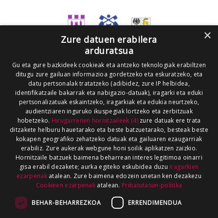
×
Zure datuen erabilera
arduratsua
Gu eta gure bazkideek cookieak eta antzeko teknologiak erabiltzen
ditugu zure gailuan informazioa gordetzeko eta eskuratzeko, eta
datu pertsonalak tratatzeko (adibidez, zure IP helbidea,
identifikatzaile bakarrak eta nabigazio-datuak), iragarki eta eduki
pertsonalizatuak eskaintzeko, iragarkiak eta edukia neurtzeko,
audientziaren inguruko ikuspegiak lortzeko eta zerbitzuak
hobetzeko.
Hirugarrenen hornitzaileek (4)
zure datuak ere trata
ditzakete helburu hauetarako eta beste batzuetarako, besteak beste
kokapen geografiko zehatzeko datuak eta gailuaren ezaugarriak
erabiliz. Zure aukerak webgune honi soilik aplikatzen zaizkio.
Hornitzaile batzuek baimena beharrean interes legitimoa oinarri
gisa erabil dezakete; aurka egiteko eskubidea duzu
Iragarkien
ezarpenak
atalean. Zure baimena edozein unetan ken dezakezu
Cookieen ezarpenak
atalean.
Pribatutasun-politika
BEHAR-BEHARREZKOA
ERRENDIMENDUA