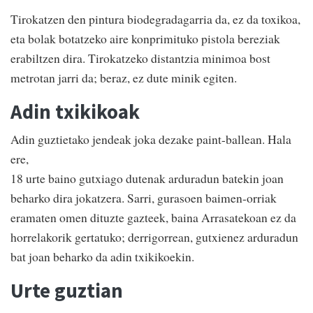
Tirokatzen den pintura biodegradagarria da, ez da toxikoa,
eta bolak botatzeko aire konprimituko pistola bereziak
erabiltzen dira. Tirokatzeko distantzia minimoa bost
metrotan jarri da; beraz, ez dute minik egiten.
Adin txikikoak
Adin guztietako jendeak joka dezake paint-ballean. Hala
ere,
18 urte baino gutxiago dutenak arduradun batekin joan
beharko dira jokatzera. Sarri, gurasoen baimen-orriak
eramaten omen dituzte gazteek, baina Arrasatekoan ez da
horrelakorik gertatuko; derrigorrean, gutxienez arduradun
bat joan beharko da adin txikikoekin.
Urte guztian