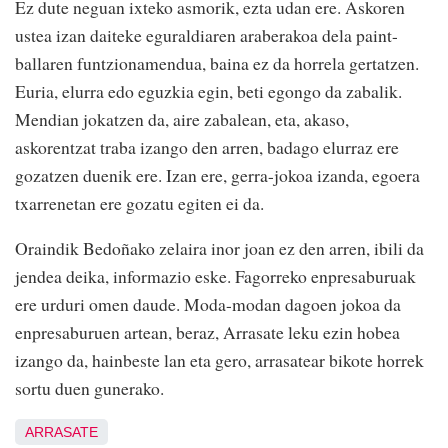
Ez dute neguan ixteko asmorik, ezta udan ere. Askoren
ustea izan daiteke eguraldiaren araberakoa dela paint-
ballaren funtzionamendua, baina ez da horrela gertatzen.
Euria, elurra edo eguzkia egin, beti egongo da zabalik.
Mendian jokatzen da, aire zabalean, eta, akaso,
askorentzat traba izango den arren, badago elurraz ere
gozatzen duenik ere. Izan ere, gerra-jokoa izanda, egoera
txarrenetan ere gozatu egiten ei da.
Oraindik Bedoñako zelaira inor joan ez den arren, ibili da
jendea deika, informazio eske. Fagorreko enpresaburuak
ere urduri omen daude. Moda-modan dagoen jokoa da
enpresaburuen artean, beraz, Arrasate leku ezin hobea
izango da, hainbeste lan eta gero, arrasatear bikote horrek
sortu duen gunerako.
ARRASATE