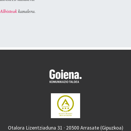
Albisteak
kanalera.
Otalora Lizentziaduna 31 · 20500 Arrasate (Gipuzkoa)