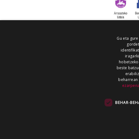
Gu eta gure
gordet
identifika
iragark
hobetzeko
beste batzu
erabili
beharrean 
ezarpen
AIARALDEA
AIKOR
AIURRI
ALEA
BEGITU
ERRAN
EUSKALERRIA IRRA
BEHAR-BEH
KRONIKA
MAILOPE
NOAUA
O