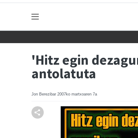
'Hitz egin dezag
antolatuta
Jon Berezibar
2007ko martxoaren 7a