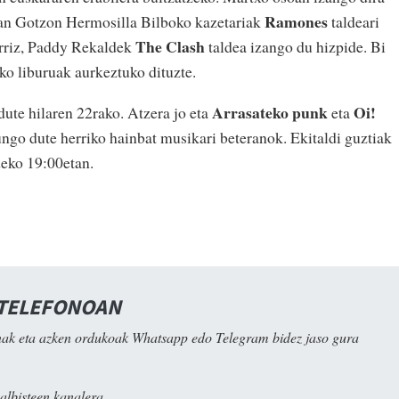
Ramones
ean Gotzon Hermosilla Bilboko kazetariak
taldeari
The Clash
erriz, Paddy Rekaldek
taldea izango du hizpide. Bi
ako liburuak aurkeztuko dituzte.
Arrasateko punk
Oi!
dute hilaren 22rako. Atzera jo eta
eta
ngo dute herriko hainbat musikari beteranok. Ekitaldi guztiak
deko 19:00etan.
 TELEFONOAN
ak eta azken ordukoak Whatsapp edo Telegram bidez jaso gura
albisteen kanalera.