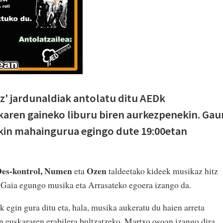
z' jardunaldiak antolatu ditu AEDk
aren gaineko liburu biren aurkezpenekin. Gau
kin mahaingurua egingo dute 19:00etan
 Des-kontrol, Numen
Ozen
eta
taldeetako kideek musikaz hitz
Gaia egungo musika eta Arrasateko egoera izango da.
gin gura ditu eta, hala, musika aukeratu du haien arreta
tan euskararen erabilera bultzatzeko. Martxo osoan izango dira