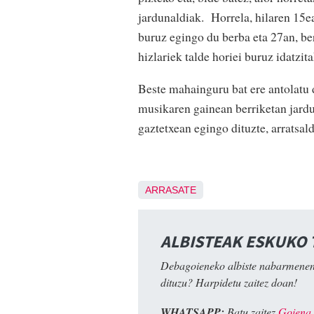
jardunaldiak. Horrela, hilaren 15
buruz egingo du berba eta 27an, b
hizlariek talde horiei buruz idatzit
Beste mahainguru bat ere antolatu 
musikaren gainean berriketan jardu
gaztetxean egingo dituzte, arratsal
ARRASATE
ALBISTEAK ESKUKO
Debagoieneko albiste nabarmenen
dituzu? Harpidetu zaitez doan!
WHATSAPP:
Batu zaitez
Goiena