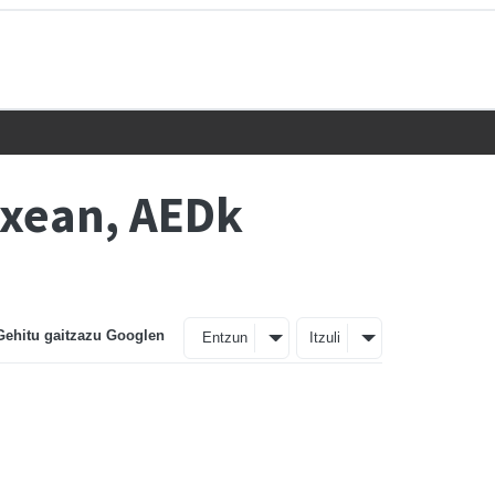
txean, AEDk
Gehitu gaitzazu Googlen
Entzun
Itzuli