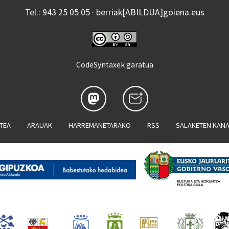
Tel.: 943 25 05 05 · berriak[ABILDUA]goiena.eus
CodeSyntaxek garatua
ATEA
ARAUAK
HARREMANETARAKO
RSS
SALAKETEN KAN