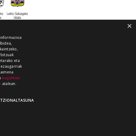
×
 informazioa
lbidea,
skaintzeko,
rbitzuak
etarako eta
 ezaugarriak
 baimena
zu
Iragarkien
k
atalean.
EITIA GUKA
AZKOITIA GUKA
BARRENA
GUKA
GUKA TELEBISTA
HIRUKA
TZIONALTASUNA
Z GUKA
ZUMAIA GUKA
28 KANALA