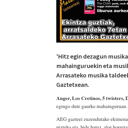
'Hitz egin dezagun musika
mahainguruekin eta musik
Arrasateko musika taldee
Gaztetxean.
Anger, Los Cretinos, 5 twisters,
egingo dute gaurko mahainguruan. 
AEG gazteei zuzendutako ekimenak e
pizteko eta, bide batez, alor horre