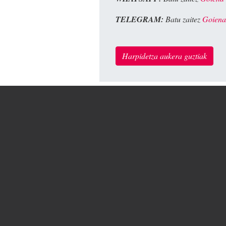
TELEGRAM:
Batu zaitez
Goiena
Harpidetza aukera guztiak