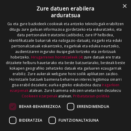
×
Zure datuen erabilera
arduratsua
Gu eta gure bazkideek cookieak eta antzeko teknologiak erabiltzen
ditugu zure gailuan informazioa gordetzeko eta eskuratzeko, eta
datu pertsonalak tratatzeko (adibidez, zure IP helbidea,
identifikatzaile bakarrak eta nabigazio-datuak), iragarki eta eduki
pertsonalizatuak eskaintzeko, iragarkiak eta edukia neurtzeko,
audientziaren inguruko ikuspegiak lortzeko eta zerbitzuak
hobetzeko.
Hirugarrenen hornitzaileek (4)
zure datuak ere trata
ditzakete helburu hauetarako eta beste batzuetarako, besteak beste
kokapen geografiko zehatzeko datuak eta gailuaren ezaugarriak
erabiliz. Zure aukerak webgune honi soilik aplikatzen zaizkio.
Hornitzaile batzuek baimena beharrean interes legitimoa oinarri
gisa erabil dezakete; aurka egiteko eskubidea duzu
Iragarkien
ezarpenak
atalean. Zure baimena edozein unetan ken dezakezu
Cookieen ezarpenak
atalean.
Pribatutasun-politika
BEHAR-BEHARREZKOA
ERRENDIMENDUA
BIDERATZEA
FUNTZIONALTASUNA