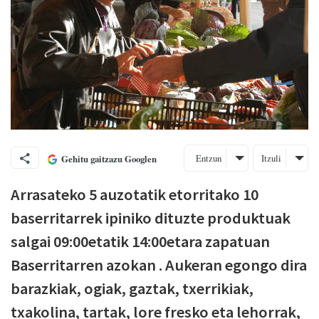
Entzun
Itzuli
Gehitu gaitzazu Googlen
Arrasateko 5 auzotatik etorritako 10
baserritarrek ipiniko dituzte produktuak
salgai 09:00etatik 14:00etara zapatuan
Baserritarren azokan . Aukeran egongo dira
barazkiak, ogiak, gaztak, txerrikiak,
txakolina, tartak, lore fresko eta lehorrak,