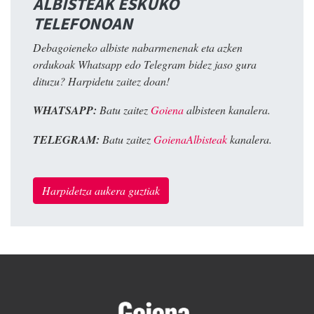
ALBISTEAK ESKUKO
TELEFONOAN
Debagoieneko albiste nabarmenenak eta azken
ordukoak Whatsapp edo Telegram bidez jaso gura
dituzu? Harpidetu zaitez doan!
WHATSAPP:
Batu zaitez
Goiena
albisteen kanalera.
TELEGRAM:
Batu zaitez
GoienaAlbisteak
kanalera.
Harpidetza aukera guztiak