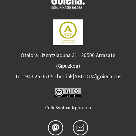
Otalora Lizentziaduna 31 · 20500 Arrasate
(Gipuzkoa)
Tel.: 943 25 05 05 · berriak[ABILDUA]goiena.eus
CodeSyntaxek garatua