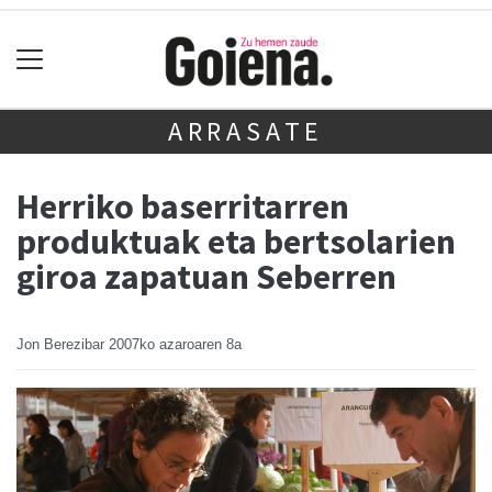
ARRASATE
Herriko baserritarren
produktuak eta bertsolarien
giroa zapatuan Seberren
Jon Berezibar
2007ko azaroaren 8a