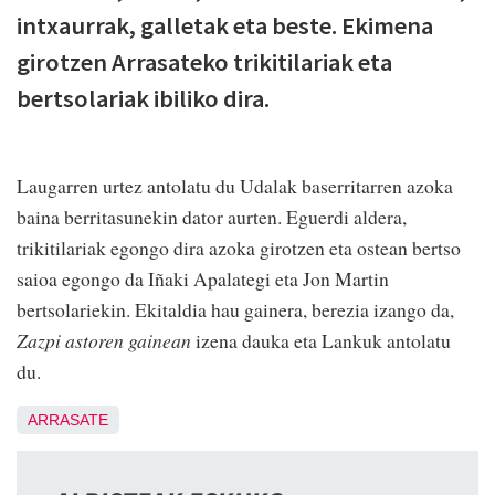
intxaurrak, galletak eta beste. Ekimena
girotzen Arrasateko trikitilariak eta
bertsolariak ibiliko dira.
Laugarren urtez antolatu du Udalak baserritarren azoka
baina berritasunekin dator aurten. Eguerdi aldera,
trikitilariak egongo dira azoka girotzen eta ostean bertso
saioa egongo da Iñaki Apalategi eta Jon Martin
bertsolariekin. Ekitaldia hau gainera, berezia izango da,
Zazpi astoren gainean
izena dauka eta Lankuk antolatu
du.
ARRASATE