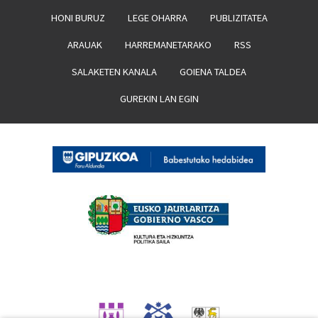
HONI BURUZ
LEGE OHARRA
PUBLIZITATEA
ARAUAK
HARREMANETARAKO
RSS
SALAKETEN KANALA
GOIENA TALDEA
GUREKIN LAN EGIN