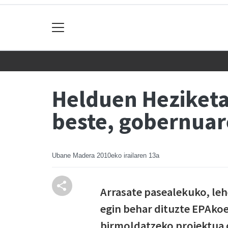
Helduen Heziketa
beste, gobernuar
Ubane Madera
2010eko irailaren 13a
Arrasate pasealekuko, leh
egin behar dituzte EPAkoek
birmoldatzeko proiektua