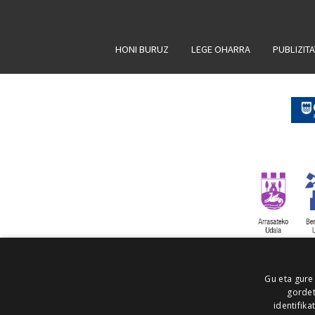
HONI BURUZ
LEGE OHARRA
PUBLIZIT
Gu eta gure
gordet
identifika