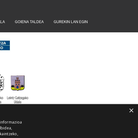
ALA
GOIENA TALDEA
GUREKIN LAN EGIN
×
 informazioa
lbidea,
skaintzeko,