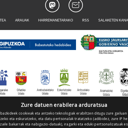
ATEA
ARAUAK
HARREMANETARAKO
RSS
SALAKETEN KAN
Zure datuen erabilera arduratsua
 bazkideek cookieak eta antzeko teknologiak erabiltzen ditugu zure gailuan
zeko eta eskuratzeko, eta datu pertsonalak tratatzeko (adibidez, zure IP he
tzaile bakarrak eta nabigazio-datuak), iragarki eta eduki pertsonalizatuak e