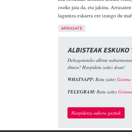
osoko jaia da, eta jakina, Arrasate
laguntza eskaera ere izango du ma
ARRASATE
ALBISTEAK ESKUKO
Debagoieneko albiste nabarmenen
dituzu? Harpidetu zaitez doan!
WHATSAPP:
Batu zaitez
Goiena
TELEGRAM:
Batu zaitez
Goiena
Harpidetza aukera guztiak