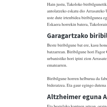
Hain justu, Takoloko biribilguneti
antolatzeko eskatu dio Arrasateko 
uste dute irtenbidea biribilgunea e
Eskaera horrekin batera, Takolorai
Garagartzako birib
Beste biribilgune bat ere, kasu ho
batzarrean. Biribilgune hori Fagor
urbanistiko hori ipini zion Arrasa
ematearren.
Biribilgune horren helburua da fab
bideratzea. Eta gaur egingo dutena
Altzheimer eguna A
Eta bestelako kontuen artean, ora