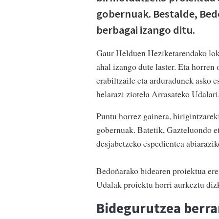
gobernuak. Bestalde, Bedo
berbagai izango ditu.
Gaur Helduen Heziketarendako lokal
ahal izango dute laster. Eta horren
erabiltzaile eta arduradunek asko es
helarazi ziotela Arrasateko Udalar
Puntu horrez gainera, hirigintzare
gobernuak. Batetik, Gazteluondo eta
desjabetzeko espedientea abiarazik
Bedoñarako bidearen proiektua ere
Udalak proiektu horri aurkeztu diz
Bidegurutzea berra