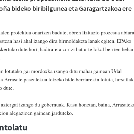
ña bideko biribilgunea eta Garagartzakoa ere
en proiektua onartzen badute, obren lizitazio prozesua abiara
 ostean hasi ahal izango dira birmoldaketa lanak egiten. EPAko
kertuko dute hori, badira-eta zortzi bat urte lokal berrien behar
i.
kin lotutako gai mordoxka izango ditu mahai gainean Udal
 Arrasate pasealekua lotzeko bide berriarekin lotuta, lursailak
o dute.
 aztergai izango du gobernuak. Kasu honetan, baina, Arrasatek
kion alegazioen gainean jarduteko.
ntolatu