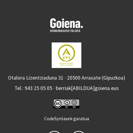
Otalora Lizentziaduna 31 · 20500 Arrasate (Gipuzkoa)
Tel.: 943 25 05 05 · berriak[ABILDUA]goiena.eus
CodeSyntaxek garatua