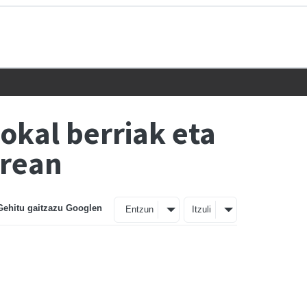
okal berriak eta
rrean
Gehitu gaitzazu Googlen
Entzun
Itzuli