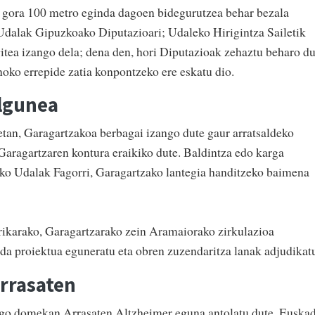
k gora 100 metro eginda dagoen bidegurutzea behar bezala
Udalak Gipuzkoako Diputazioari; Udaleko Hirigintza Sailetik
gitea izango dela; dena den, hori Diputazioak zehaztu beharo du
noko errepide zatia konpontzeko ere eskatu dio.
ilgunea
netan, Garagartzakoa berbagai izango dute gaur arratsaldeko
 Garagartzaren kontura eraikiko dute. Baldintza edo karga
teko Udalak Fagorri, Garagartzako lantegia handitzeko baimena
rikarako, Garagartzarako zein Aramaiorako zirkulazioa
 da proiektua eguneratu eta obren zuzendaritza lanak adjudikat
rrasaten
ingo domekan Arrasaten Altzheimer eguna antolatu dute. Euskad