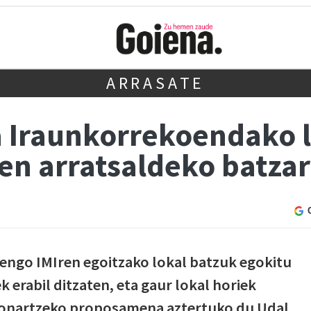
ARRASATE
 Iraunkorrekoendako l
en arratsaldeko batza
engo IMIren egoitzako lokal batzuk egokitu
 erabil ditzaten, eta gaur lokal horiek
 onartzeko proposamena aztertuko du Udal