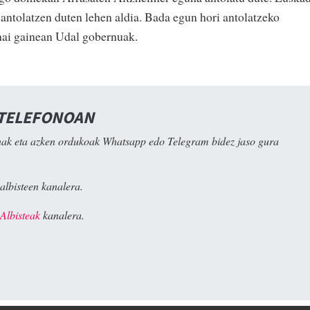
n antolatzen duten lehen aldia. Bada egun hori antolatzeko
hai gainean Udal gobernuak.
 TELEFONOAN
ak eta azken ordukoak Whatsapp edo Telegram bidez jaso gura
albisteen kanalera.
Albisteak
kanalera.