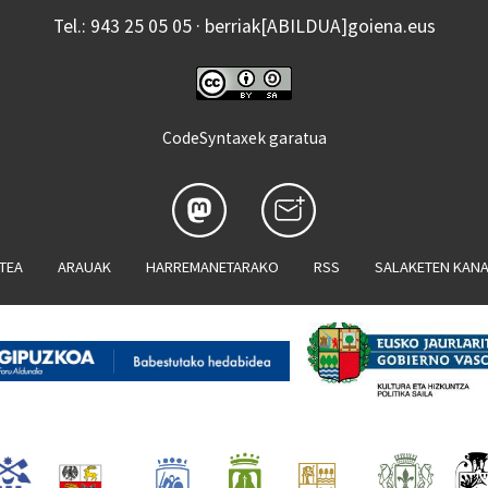
Tel.: 943 25 05 05 · berriak[ABILDUA]goiena.eus
CodeSyntaxek garatua
ATEA
ARAUAK
HARREMANETARAKO
RSS
SALAKETEN KAN