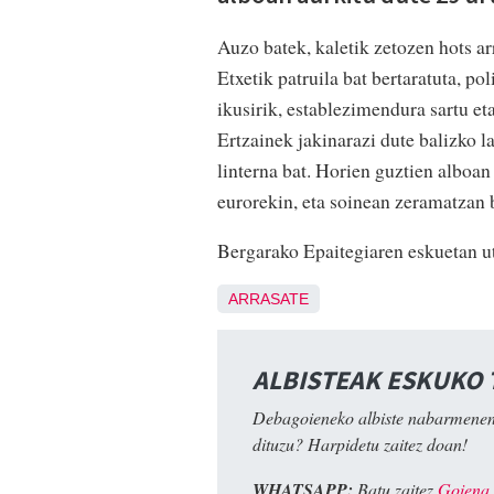
Auzo batek, kaletik zetozen hots a
Etxetik patruila bat bertaratuta, po
ikusirik, establezimendura sartu e
Ertzainek jakinarazi dute balizko
linterna bat. Horien guztien alboan
eurorekin, eta soinean zeramatzan 
Bergarako Epaitegiaren eskuetan utz
ARRASATE
ALBISTEAK ESKUKO
Debagoieneko albiste nabarmenen
dituzu? Harpidetu zaitez doan!
WHATSAPP:
Batu zaitez
Goiena