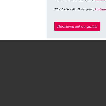
TELEGRAM:
Batu zaitez
Goiena
Harpidetza aukera guztiak