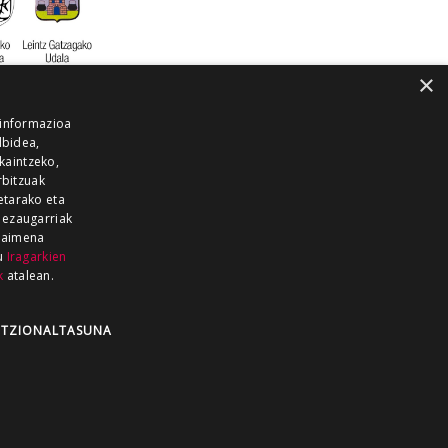
×
 informazioa
lbidea,
skaintzeko,
rbitzuak
etarako eta
 ezaugarriak
 baimena
zu
Iragarkien
k
atalean.
EITIA GUKA
AZKOITIA GUKA
BARRENA
GUKA
GUKA TELEBISTA
HIRUKA
TZIONALTASUNA
Z GUKA
ZUMAIA GUKA
28 KANALA