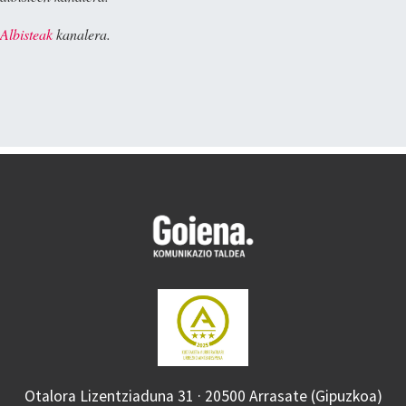
Albisteak
kanalera.
Otalora Lizentziaduna 31 · 20500 Arrasate (Gipuzkoa)