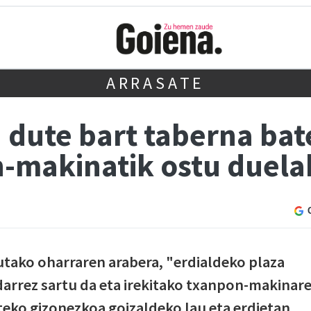
ARRASATE
u dute bart taberna bat
n-makinatik ostu duel
utako oharraren arabera, "erdialdeko plaza
darrez sartu da eta irekitako txanpon-makinar
teko gizonezkoa goizaldeko lau eta erdietan.