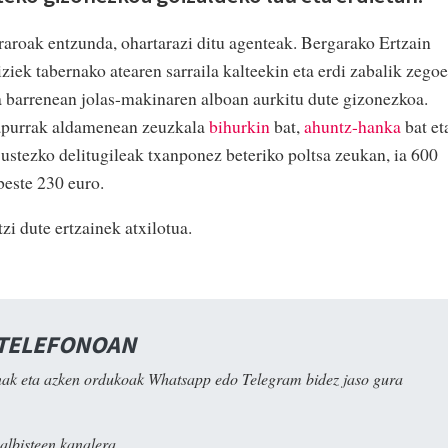
rraroak entzunda, ohartarazi ditu agenteak. Bergarako Ertzain
liziek tabernako atearen sarraila kalteekin eta erdi zabalik zegoe
ta barrenean jolas-makinaren alboan aurkitu dute gizonezkoa.
 lapurrak aldamenean zeuzkala
bihurkin
bat,
ahuntz-hanka
bat et
 ustezko delitugileak txanponez beteriko poltsa zeukan, ia 600
beste 230 euro.
i dute ertzainek atxilotua.
 TELEFONOAN
ak eta azken ordukoak Whatsapp edo Telegram bidez jaso gura
albisteen kanalera.