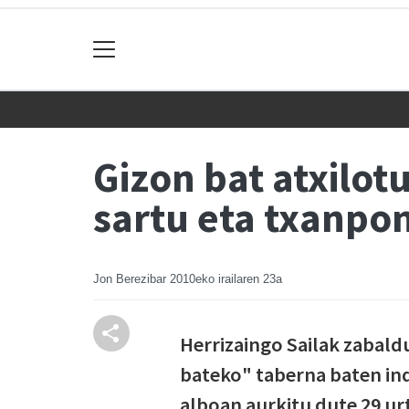
Gizon bat atxilot
sartu eta txanpo
Jon Berezibar
2010eko irailaren 23a
Herrizaingo Sailak zabald
bateko" taberna baten in
alboan aurkitu dute 29 ur