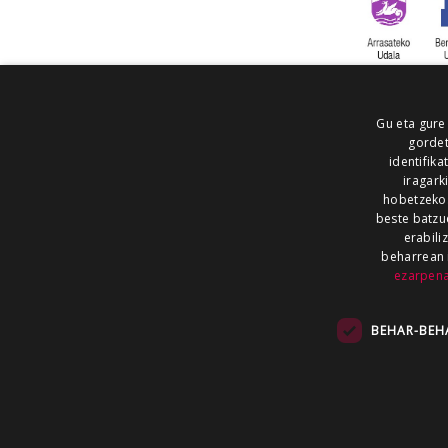
Gu eta gure
gordet
identifika
iragark
hobetzeko
beste batzu
erabili
beharrean 
ezarpen
AIARALDEA
AIKOR
AIURRI
ALEA
BEGITU
ERRAN
EUSKALERRIA IRRA
BEHAR-BEH
KRONIKA
MAILOPE
NOAUA
O