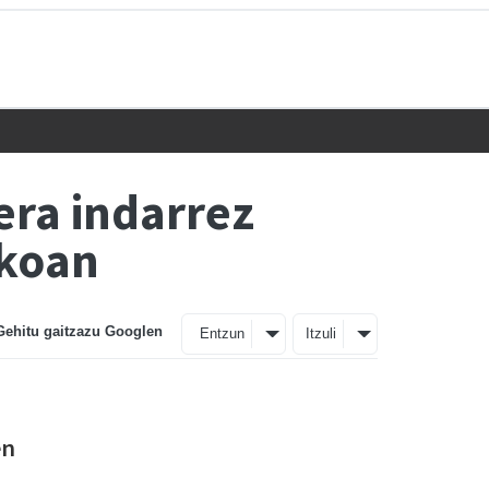
era indarrez
akoan
Gehitu gaitzazu Googlen
Entzun
Itzuli
en