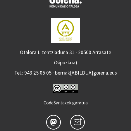
Otalora Lizentziaduna 31 · 20500 Arrasate
(Gipuzkoa)
Tel.: 943 25 05 05 · berriak[ABILDUA]goiena.eus
CodeSyntaxek garatua