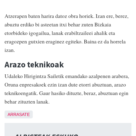
Atzerapen baten harira datoz obra horiek. Izan ere, berez,
abuztu erdiko bi asteetan itxi behar zuten Bizkaia
etorbideko igogailua, lanak erabiltzaileei ahalik eta
eragozpen gutxien eraginez egiteko. Baina ez da horrela
izan.
Arazo teknikoak
Udaleko Hirigintza Sailetik emandako azalpenen arabera,
Oruna enpresakoek ezin izan dute etorri abuztuan, arazo
teknikoengatik. Gaur hasiko dituzte, beraz, abuztuan egin
behar zituzten lanak.
ARRASATE