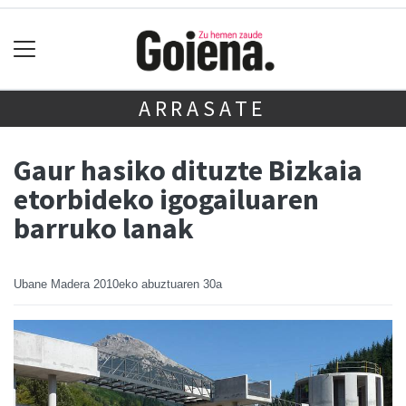
ARRASATE
Gaur hasiko dituzte Bizkaia
etorbideko igogailuaren
barruko lanak
Ubane Madera
2010eko abuztuaren 30a