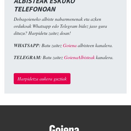
ALBISTEAK ESKUKO
TELEFONOAN
Debagoieneko albiste nabarmenenak eta azken
ordukoak Whatsapp edo Telegram bidez jaso gura
dituzu? Harpidetu zaitez doan!
WHATSAPP:
Batu zaitez
Goiena
albisteen kanalera.
TELEGRAM:
Batu zaitez
GoienaAlbisteak
kanalera.
Harpidetza aukera guztiak