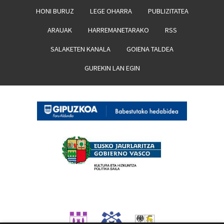
HONI BURUZ
LEGE OHARRA
PUBLIZITATEA
ARAUAK
HARREMANETARAKO
RSS
SALAKETEN KANALA
GOIENA TALDEA
GUREKIN LAN EGIN