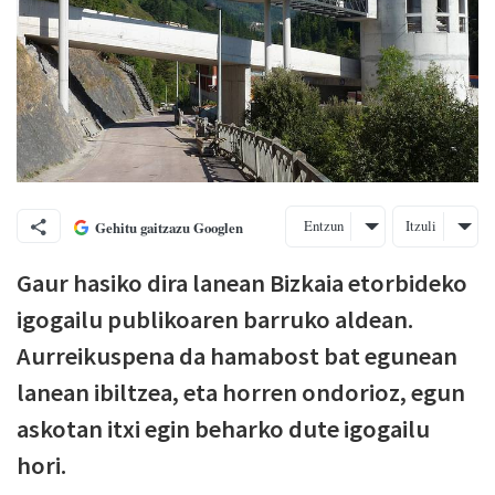
Entzun
Itzuli
Gehitu gaitzazu Googlen
Gaur hasiko dira lanean Bizkaia etorbideko
igogailu publikoaren barruko aldean.
Aurreikuspena da hamabost bat egunean
lanean ibiltzea, eta horren ondorioz, egun
askotan itxi egin beharko dute igogailu
hori.