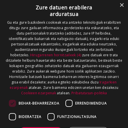
×
Zure datuen erabilera
arduratsua
Gu eta gure bazkideek cookieak eta antzeko teknologiak erabiltzen
ditugu zure gailuan informazioa gordetzeko eta eskuratzeko, eta
datu pertsonalak tratatzeko (adibidez, zure IP helbidea,
identifikatzaile bakarrak eta nabigazio-datuak), iragarki eta eduki
pertsonalizatuak eskaintzeko, iragarkiak eta edukia neurtzeko,
audientziaren inguruko ikuspegiak lortzeko eta zerbitzuak
hobetzeko.
Hirugarrenen hornitzaileek (4)
zure datuak ere trata
ditzakete helburu hauetarako eta beste batzuetarako, besteak beste
kokapen geografiko zehatzeko datuak eta gailuaren ezaugarriak
erabiliz. Zure aukerak webgune honi soilik aplikatzen zaizkio.
Hornitzaile batzuek baimena beharrean interes legitimoa oinarri
gisa erabil dezakete; aurka egiteko eskubidea duzu
Iragarkien
ezarpenak
atalean. Zure baimena edozein unetan ken dezakezu
Cookieen ezarpenak
atalean.
Pribatutasun-politika
BEHAR-BEHARREZKOA
ERRENDIMENDUA
BIDERATZEA
FUNTZIONALTASUNA