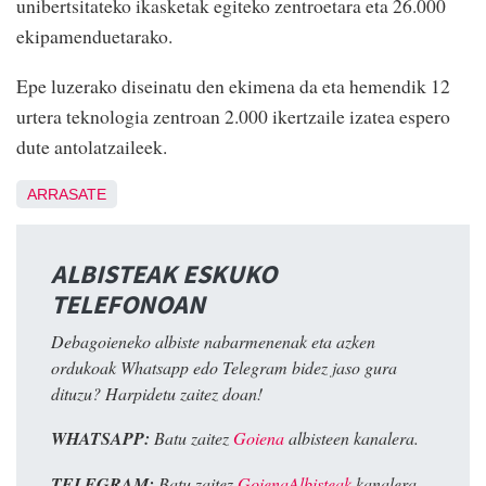
unibertsitateko ikasketak egiteko zentroetara eta 26.000
ekipamenduetarako.
Epe luzerako diseinatu den ekimena da eta hemendik 12
urtera teknologia zentroan 2.000 ikertzaile izatea espero
dute antolatzaileek.
ARRASATE
ALBISTEAK ESKUKO
TELEFONOAN
Debagoieneko albiste nabarmenenak eta azken
ordukoak Whatsapp edo Telegram bidez jaso gura
dituzu? Harpidetu zaitez doan!
WHATSAPP:
Batu zaitez
Goiena
albisteen kanalera.
TELEGRAM:
Batu zaitez
GoienaAlbisteak
kanalera.