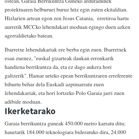
ostean, Garaia Berrikuntza Guneko arduradunek
proiektuaren helburuei buruz hitz egin zuten ekitaldian.
Hizlarien artean egon zen Jesus Catania, erretiroa hartu
aurretik MCCko lehendakari moduan egingo duen azken
agerraldietako batean.
Ibarretxe lehendakariak ere berba egin zuen. Ibarretxek
esan zuenez, "euskal gizarteak daukan erronkarik
handiena berrikuntza da, eta ez dago aukera hori
galtzerik". Hamar urteko epean berrikuntzaren erreferente
bihurtu behar dela Euskadi azpimarratu zuen
lehendakariak, eta hori lortzeko Polo Garaia jarri zuen
adibide moduan.
Ikerketarako
Garaia berrikuntza guneak 450.000 metro karratu ditu;
hauetatik 184.000 teknologiara bideratuko dira, 24.000