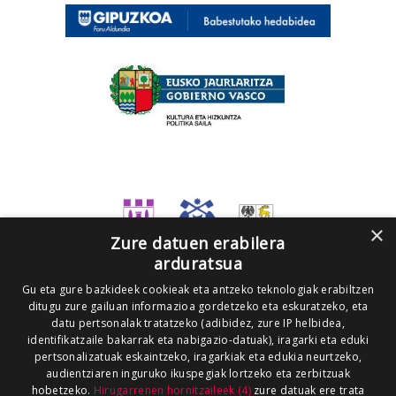
×
Zure datuen erabilera
arduratsua
Gu eta gure bazkideek cookieak eta antzeko teknologiak erabiltzen
ditugu zure gailuan informazioa gordetzeko eta eskuratzeko, eta
datu pertsonalak tratatzeko (adibidez, zure IP helbidea,
identifikatzaile bakarrak eta nabigazio-datuak), iragarki eta eduki
pertsonalizatuak eskaintzeko, iragarkiak eta edukia neurtzeko,
audientziaren inguruko ikuspegiak lortzeko eta zerbitzuak
hobetzeko.
Hirugarrenen hornitzaileek (4)
zure datuak ere trata