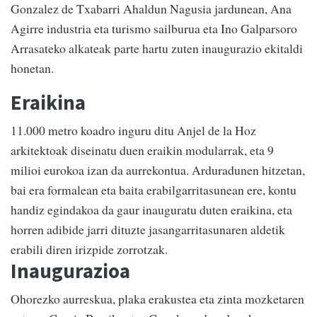
Gonzalez de Txabarri Ahaldun Nagusia jardunean, Ana
Agirre industria eta turismo sailburua eta Ino Galparsoro
Arrasateko alkateak parte hartu zuten inaugurazio ekitaldi
honetan.
Eraikina
11.000 metro koadro inguru ditu Anjel de la Hoz
arkitektoak diseinatu duen eraikin modularrak, eta 9
milioi eurokoa izan da aurrekontua. Arduradunen hitzetan,
bai era formalean eta baita erabilgarritasunean ere, kontu
handiz egindakoa da gaur inauguratu duten eraikina, eta
horren adibide jarri dituzte jasangarritasunaren aldetik
erabili diren irizpide zorrotzak.
Inaugurazioa
Ohorezko aurreskua, plaka erakustea eta zinta mozketaren