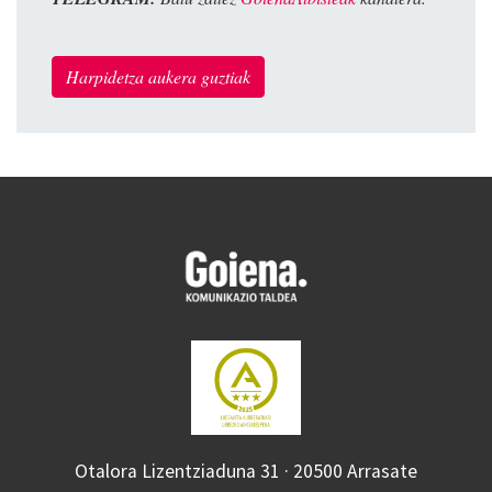
Harpidetza aukera guztiak
Otalora Lizentziaduna 31 · 20500 Arrasate