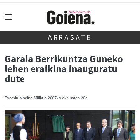
ARRASATE
Garaia Berrikuntza Guneko
lehen eraikina inauguratu
dute
Txomin Madina Milikua
2007ko ekainaren 20a