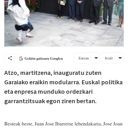
Entzun
Itzuli
Gehitu gaitzazu Googlen
Atzo, martitzena, inauguratu zuten
Garaiako eraikin modularra. Euskal politika
eta enpresa munduko ordezkari
garrantzitsuak egon ziren bertan.
Besteak beste, Juan Jose Ibarretxe lehendakaria, Jose Joan