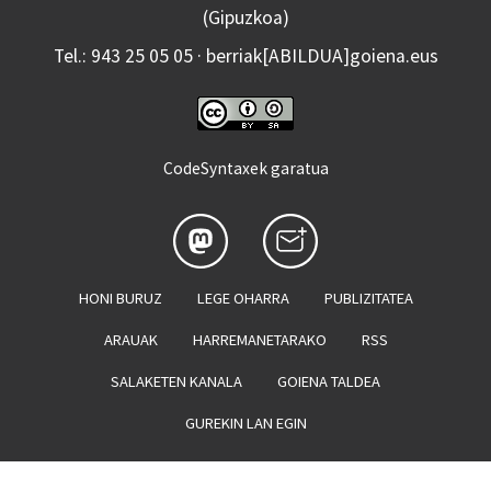
(Gipuzkoa)
Tel.: 943 25 05 05 · berriak[ABILDUA]goiena.eus
CodeSyntaxek garatua
HONI BURUZ
LEGE OHARRA
PUBLIZITATEA
ARAUAK
HARREMANETARAKO
RSS
SALAKETEN KANALA
GOIENA TALDEA
GUREKIN LAN EGIN