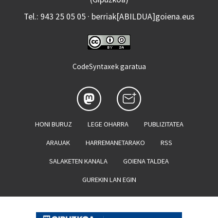
Tel.: 943 25 05 05 · berriak[ABILDUA]goiena.eus
CodeSyntaxek garatua
HONI BURUZ
LEGE OHARRA
PUBLIZITATEA
ARAUAK
HARREMANETARAKO
RSS
SALAKETEN KANALA
GOIENA TALDEA
GUREKIN LAN EGIN