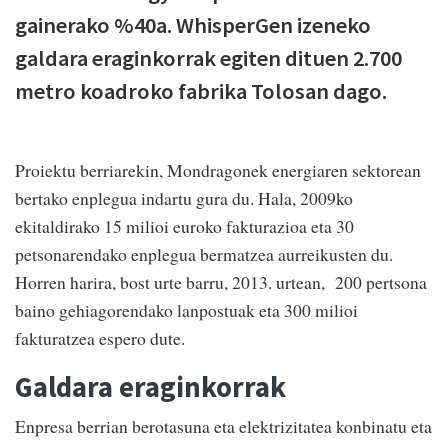
gainerako %40a. WhisperGen izeneko
galdara eraginkorrak egiten dituen 2.700
metro koadroko fabrika Tolosan dago.
Proiektu berriarekin, Mondragonek energiaren sektorean
bertako enplegua indartu gura du. Hala, 2009ko
ekitaldirako 15 milioi euroko fakturazioa eta 30
petsonarendako enplegua bermatzea aurreikusten du.
Horren harira, bost urte barru, 2013. urtean, 200 pertsona
baino gehiagorendako lanpostuak eta 300 milioi
fakturatzea espero dute.
Galdara eraginkorrak
Enpresa berrian berotasuna eta elektrizitatea konbinatu eta