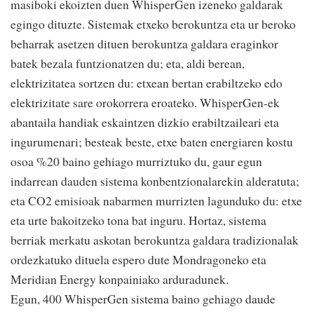
masiboki ekoizten duen WhisperGen izeneko galdarak
egingo dituzte. Sistemak etxeko berokuntza eta ur beroko
beharrak asetzen dituen berokuntza galdara eraginkor
batek bezala funtzionatzen du; eta, aldi berean,
elektrizitatea sortzen du: etxean bertan erabiltzeko edo
elektrizitate sare orokorrera eroateko. WhisperGen-ek
abantaila handiak eskaintzen dizkio erabiltzaileari eta
ingurumenari; besteak beste, etxe baten energiaren kostu
osoa %20 baino gehiago murriztuko du, gaur egun
indarrean dauden sistema konbentzionalarekin alderatuta;
eta CO2 emisioak nabarmen murrizten lagunduko du: etxe
eta urte bakoitzeko tona bat inguru. Hortaz, sistema
berriak merkatu askotan berokuntza galdara tradizionalak
ordezkatuko dituela espero dute Mondragoneko eta
Meridian Energy konpainiako arduradunek.
Egun, 400 WhisperGen sistema baino gehiago daude