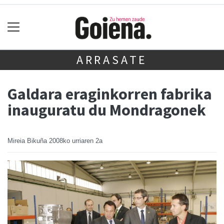
ARRASATE
Galdara eraginkorren fabrika
inauguratu du Mondragonek
Mireia Bikuña
2008ko urriaren 2a