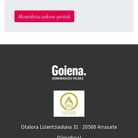
Harpidetza aukera guztiak
Otalora Lizentziaduna 31 · 20500 Arrasate
(Gipuzkoa)