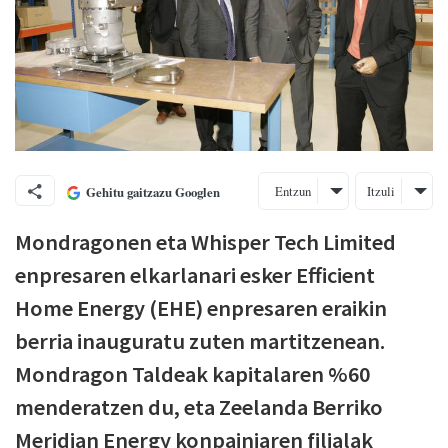
Entzun
Itzuli
Gehitu gaitzazu Googlen
Mondragonen eta Whisper Tech Limited
enpresaren elkarlanari esker Efficient
Home Energy (EHE) enpresaren eraikin
berria inauguratu zuten martitzenean.
Mondragon Taldeak kapitalaren %60
menderatzen du, eta Zeelanda Berriko
Meridian Energy konpainiaren filialak