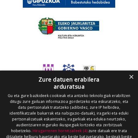
×
Zure datuen erabilera
arduratsua
Gu eta gure bazkideek cookieak eta antzeko teknologiak erabiltzen
ditugu zure gailuan informazioa gordetzeko eta eskuratzeko, eta
datu pertsonalak tratatzeko (adibidez, zure IP helbidea,
identifikatzaile bakarrak eta nabigazio-datuak), iragarki eta eduki
pertsonalizatuak eskaintzeko, iragarkiak eta edukia neurtzeko,
audientziaren inguruko ikuspegiak lortzeko eta zerbitzuak
hobetzeko.
Hirugarrenen hornitzaileek (4)
zure datuak ere trata
ditzakete helburu hauetarako eta beste batzuetarako, besteak beste