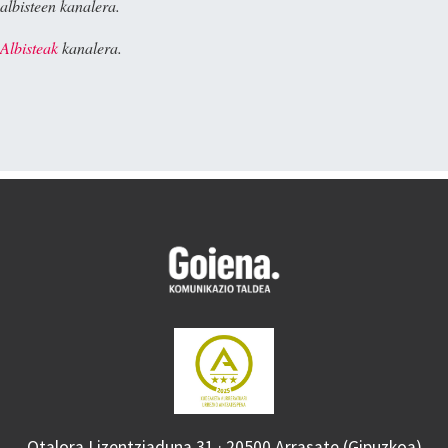
albisteen kanalera.
Albisteak
kanalera.
Otalora Lizentziaduna 31 · 20500 Arrasate (Gipuzkoa)