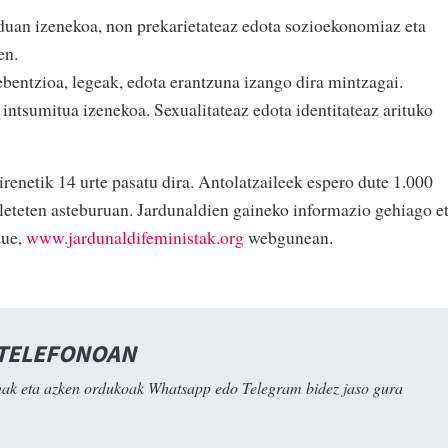
an izenekoa, non prekarietateaz edota sozioekonomiaz eta
en.
ebentzioa, legeak, edota erantzuna izango dira mintzagai.
ntsumitua izenekoa. Sexualitateaz edota identitateaz arituko
renetik 14 urte pasatu dira. Antolatzaileek espero dute 1.000
eteten asteburuan. Jardunaldien gaineko informazio gehiago e
zue,
www.jardunaldifeministak.org
webgunean.
 TELEFONOAN
ak eta azken ordukoak Whatsapp edo Telegram bidez jaso gura