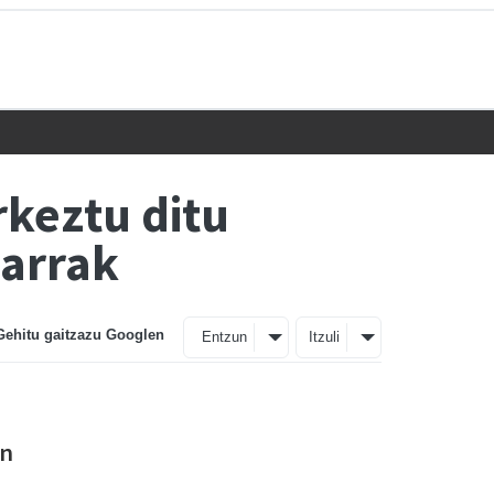
rkeztu ditu
karrak
Gehitu gaitzazu Googlen
Entzun
Itzuli
on