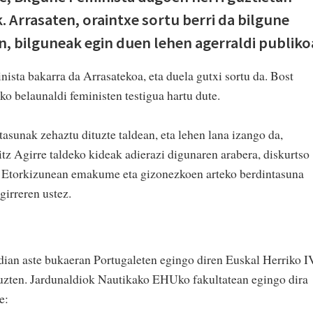
. Arrasaten, oraintxe sortu berri da bilgune
n, bilguneak egin duen lehen agerraldi publiko
sta bakarra da Arrasatekoa, eta duela gutxi sortu da. Bost
ko belaunaldi feministen testigua hartu dute.
tasunak zehaztu dituzte taldean, eta lehen lana izango da,
aitz Agirre taldeko kideak adierazi digunaren arabera, diskurtso
o. Etorkizunean emakume eta gizonezkoen arteko berdintasuna
irreren ustez.
dian aste bukaeran Portugaleten egingo diren Euskal Herriko I
tuzten. Jardunaldiok Nautikako EHUko fakultatean egingo dira
e: