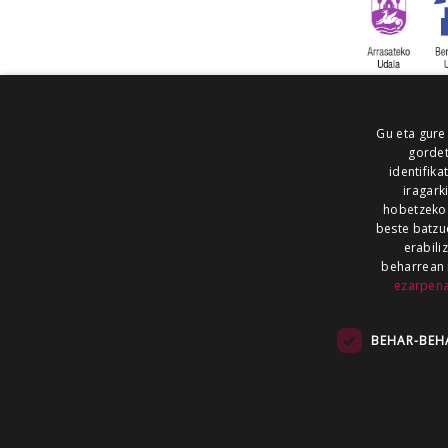
Gu eta gure
gordet
identifika
iragark
hobetzeko
beste batzu
erabili
beharrean 
ezarpen
AIARALDEA
AIKOR
AIURRI
ALEA
BEGITU
ERRAN
EUSKALERRIA IRRA
BEHAR-BEH
KRONIKA
MAILOPE
NOAUA
O