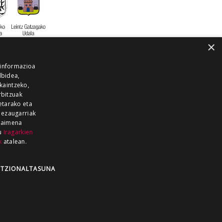
×
 informazioa
lbidea,
skaintzeko,
rbitzuak
etarako eta
 ezaugarriak
 baimena
zu
Iragarkien
k
atalean.
EITIA GUKA
AZKOITIA GUKA
BARRENA
GUKA
GUKA TELEBISTA
HIRUKA
TZIONALTASUNA
Z GUKA
ZUMAIA GUKA
28 KANALA