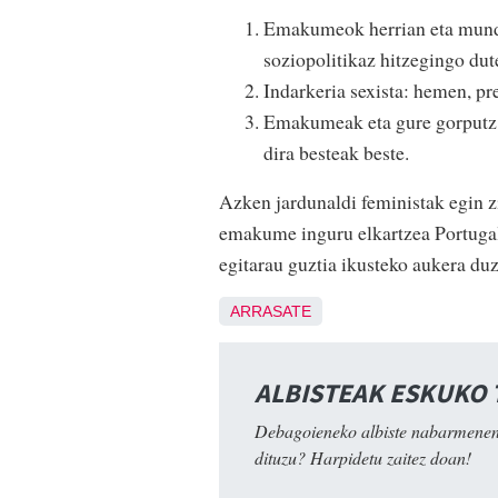
Emakumeok herrian eta mundu
soziopolitikaz hitzegingo dut
Indarkeria sexista: hemen, pr
Emakumeak eta gure gorputz i
dira besteak beste.
Azken jardunaldi feministak egin zi
emakume inguru elkartzea Portugal
egitarau guztia ikusteko aukera du
ARRASATE
ALBISTEAK ESKUKO
Debagoieneko albiste nabarmenen
dituzu? Harpidetu zaitez doan!