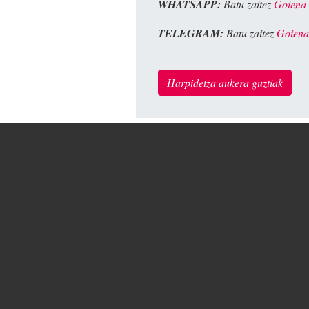
WHATSAPP:
Batu zaitez
Goiena
TELEGRAM:
Batu zaitez
Goiena
Harpidetza aukera guztiak