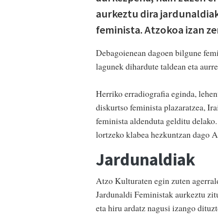
aurkeztu dira jardunaldiak
feminista. Atzokoa izan ze
Debagoienean dagoen bilgune femini
lagunek dihardute taldean eta aurre
Herriko erradiografia eginda, lehen
diskurtso feminista plazaratzea, Ir
feminista aldenduta gelditu delak
lortzeko klabea hezkuntzan dago Ag
Jardunaldiak
Atzo Kulturaten egin zuten agerral
Jardunaldi Feministak aurkeztu zi
eta hiru ardatz nagusi izango dituzt