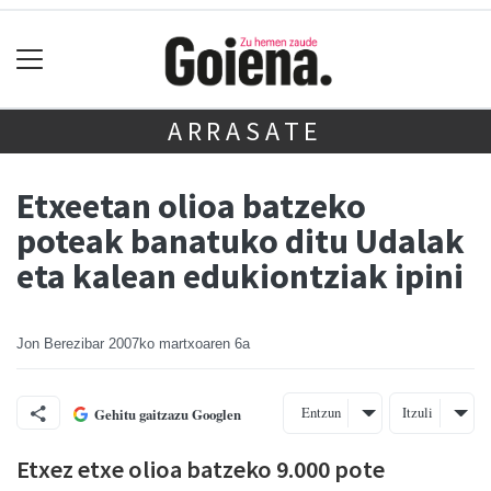
ARRASATE
Etxeetan olioa batzeko
poteak banatuko ditu Udalak
eta kalean edukiontziak ipini
Jon Berezibar
2007ko martxoaren 6a
Entzun
Itzuli
Gehitu gaitzazu Googlen
Etxez etxe olioa batzeko 9.000 pote