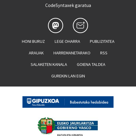
CodeSyntaxek garatua
HONI BURUZ
LEGE OHARRA
PUBLIZITATEA
ARAUAK
HARREMANETARAKO
RSS
SALAKETEN KANALA
GOIENA TALDEA
GUREKIN LAN EGIN