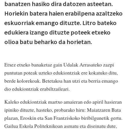
banatzen hasiko dira datozen asteetan.
Horiekin batera haien erabilpena azaltzeko
eskuorriak emango dituzte. Litro bateko
edukiera izango dituzte poteek etxeko
olioa batu beharko da horietan.
Etxez etxeko banaketaz gain Udalak Arrasateko zazpi
puntutan poteak uzteko edukiontziak ere kokatuko ditu,
berde kolorekoak. Betetakoa han utzi eta berria emango
dio edukiontziak erabiltzaileari.
Kaleko edukiontziak martxo amaieran edo apiril hasieran
ipiniko dituzte, hasteko, probarako hiru: Maiatzaren Bata
plazan, Eroskin eta San Frantziskoko biribilgunetik gertu.
Gailua Eskola Politeknikoan asmatu eta diseinatu dute,