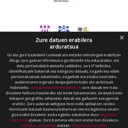
×
Zure datuen erabilera
arduratsua
Gu eta gure bazkideek cookieak eta antzeko teknologiak erabiltzen
ditugu zure gailuan informazioa gordetzeko eta eskuratzeko, eta
datu pertsonalak tratatzeko (adibidez, zure IP helbidea,
identifikatzaile bakarrak eta nabigazio-datuak), iragarki eta eduki
pertsonalizatuak eskaintzeko, iragarkiak eta edukia neurtzeko,
audientziaren inguruko ikuspegiak lortzeko eta zerbitzuak
hobetzeko.
Hirugarrenen hornitzaileek (4)
zure datuak ere trata
ditzakete helburu hauetarako eta beste batzuetarako, besteak beste
kokapen geografiko zehatzeko datuak eta gailuaren ezaugarriak
erabiliz. Zure aukerak webgune honi soilik aplikatzen zaizkio.
Hornitzaile batzuek baimena beharrean interes legitimoa oinarri
gisa erabil dezakete; aurka egiteko eskubidea duzu
Iragarkien
ezarpenak
atalean. Zure baimena edozein unetan ken dezakezu
Cookieen ezarpenak
atalean.
Pribatutasun-politika