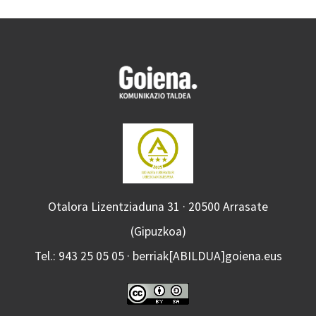
Otalora Lizentziaduna 31 · 20500 Arrasate
(Gipuzkoa)
Tel.: 943 25 05 05 · berriak[ABILDUA]goiena.eus