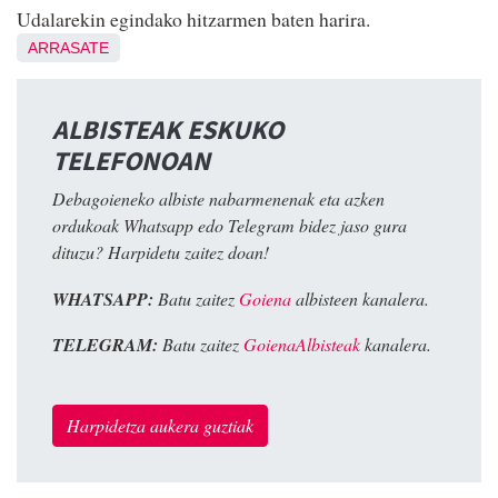
Udalarekin egindako hitzarmen baten harira.
ARRASATE
ALBISTEAK ESKUKO
TELEFONOAN
Debagoieneko albiste nabarmenenak eta azken
ordukoak Whatsapp edo Telegram bidez jaso gura
dituzu? Harpidetu zaitez doan!
WHATSAPP:
Batu zaitez
Goiena
albisteen kanalera.
TELEGRAM:
Batu zaitez
GoienaAlbisteak
kanalera.
Harpidetza aukera guztiak