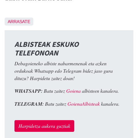
ARRASATE
ALBISTEAK ESKUKO
TELEFONOAN
Debagoieneko albiste nabarmenenak eta azken
ordukoak Whatsapp edo Telegram bidez jaso gura
dituzu? Harpidetu zaitez doan!
WHATSAPP:
Batu zaitez
Goiena
albisteen kanalera.
TELEGRAM:
Batu zaitez
GoienaAlbisteak
kanalera.
Harpidetza aukera guztiak