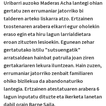
Uribarri auzoko Maderas Acha lantegi ohian
gertatu zen errumaniar jatorriko bi
talderen arteko liskarra atzo. Ertzainen
txostenaren arabera elkarri egur oholekin
eraso egin eta hiru lagun larrialdietara
eroan zituzten lesioekin. Egunean zehar
gertatutako istilu "sutsuengatik"
arratsaldean hainbat patruila joan ziren
gertakariaren lekura iluntzean. Hain zuzen,
errumaniar jatorriko zenbait familiaren
ohiko bizilekua da abandonaturiko
lantegia. Ertzainen atestatuaren arabera 6
lagun inputatu dituzte eta ikerketa lanetan
dabil orain Barne Saila.