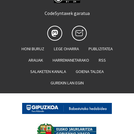
CodeSyntaxek garatua
HONI BURUZ
LEGE OHARRA
PUBLIZITATEA
ARAUAK
HARREMANETARAKO
RSS
SALAKETEN KANALA
GOIENA TALDEA
GUREKIN LAN EGIN