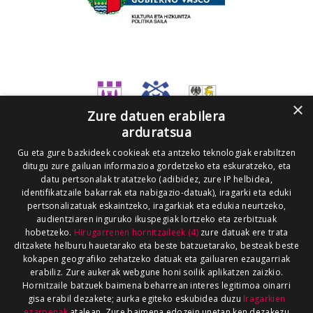
×
Zure datuen erabilera
arduratsua
Gu eta gure bazkideek cookieak eta antzeko teknologiak erabiltzen
ditugu zure gailuan informazioa gordetzeko eta eskuratzeko, eta
datu pertsonalak tratatzeko (adibidez, zure IP helbidea,
identifikatzaile bakarrak eta nabigazio-datuak), iragarki eta eduki
pertsonalizatuak eskaintzeko, iragarkiak eta edukia neurtzeko,
audientziaren inguruko ikuspegiak lortzeko eta zerbitzuak
hobetzeko.
Hirugarrenen hornitzaileek (4)
zure datuak ere trata
ditzakete helburu hauetarako eta beste batzuetarako, besteak beste
kokapen geografiko zehatzeko datuak eta gailuaren ezaugarriak
erabiliz. Zure aukerak webgune honi soilik aplikatzen zaizkio.
Hornitzaile batzuek baimena beharrean interes legitimoa oinarri
gisa erabil dezakete; aurka egiteko eskubidea duzu
Iragarkien
ezarpenak
atalean. Zure baimena edozein unetan ken dezakezu