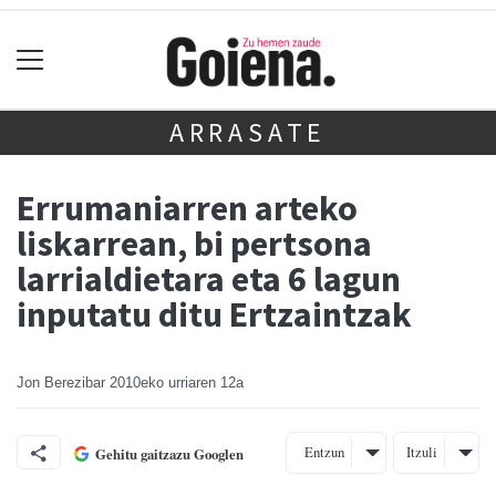
ARRASATE
Errumaniarren arteko
liskarrean, bi pertsona
larrialdietara eta 6 lagun
inputatu ditu Ertzaintzak
Jon Berezibar
2010eko urriaren 12a
Entzun
Itzuli
Gehitu gaitzazu Googlen