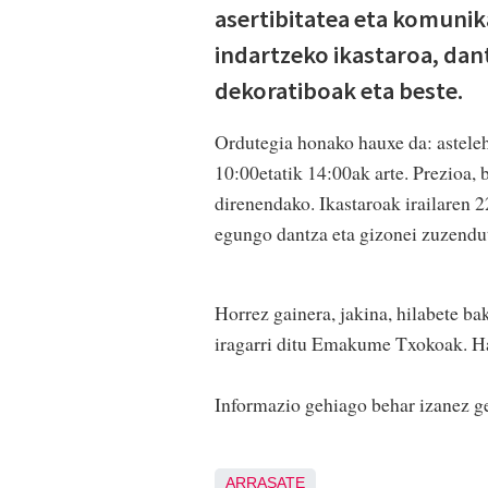
asertibitatea eta komunik
indartzeko ikastaroa, dan
dekoratiboak eta beste.
Ordutegia honako hauxe da: asteleh
10:00etatik 14:00ak arte. Prezioa, 
direnendako. Ikastaroak irailaren 2
egungo dantza eta gizonei zuzendu
Horrez gainera, jakina, hilabete ba
iragarri ditu Emakume Txokoak. Ha
Informazio gehiago behar izanez ge
ARRASATE