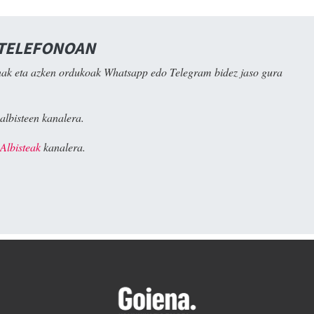
 TELEFONOAN
ak eta azken ordukoak Whatsapp edo Telegram bidez jaso gura
albisteen kanalera.
Albisteak
kanalera.