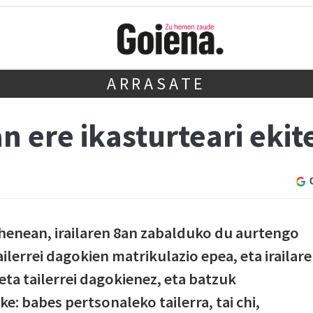
ARRASATE
ere ikasturteari ekit
nean, irailaren 8an zabalduko du aurtengo
ailerrei dagokien matrikulazio epea, eta irailar
 eta tailerrei dagokienez, eta batzuk
ke: babes pertsonaleko tailerra, tai chi,