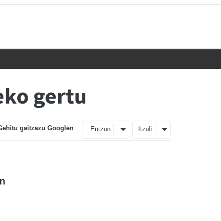
eko gertu
Gehitu gaitzazu Googlen
Entzun
Itzuli
en