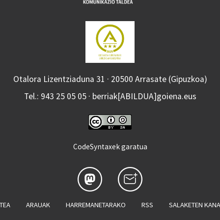
Otalora Lizentziaduna 31 · 20500 Arrasate (Gipuzkoa)
Tel.: 943 25 05 05 · berriak[ABILDUA]goiena.eus
CodeSyntaxek garatua
ATEA
ARAUAK
HARREMANETARAKO
RSS
SALAKETEN KAN