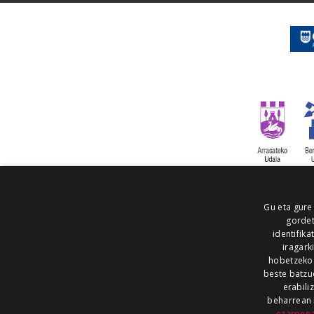
Gu eta gure
gordet
identifika
iragark
hobetzeko
beste batzu
erabili
beharrean 
ezarpen