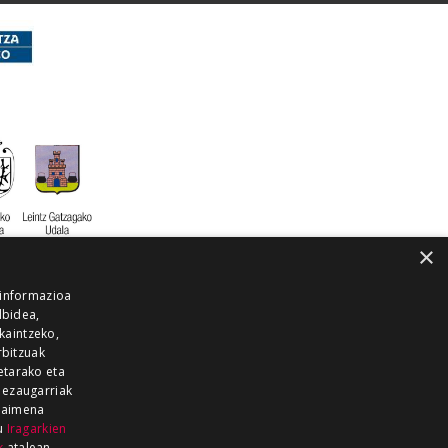
×
 informazioa
lbidea,
skaintzeko,
rbitzuak
etarako eta
 ezaugarriak
 baimena
zu
Iragarkien
k
atalean.