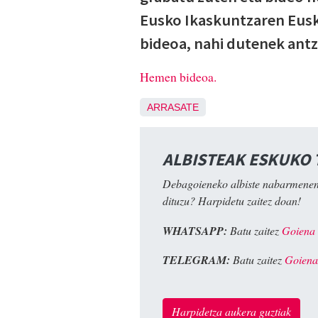
Eusko Ikaskuntzaren Eus
bideoa, nahi dutenek antz
Hemen bideoa.
ARRASATE
ALBISTEAK ESKUKO
Debagoieneko albiste nabarmenen
dituzu? Harpidetu zaitez doan!
WHATSAPP:
Batu zaitez
Goiena
TELEGRAM:
Batu zaitez
Goiena
Harpidetza aukera guztiak