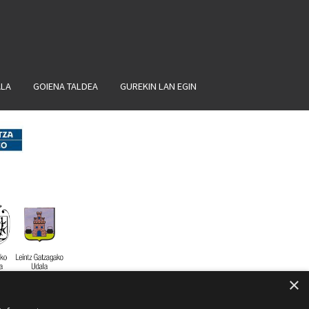
ALA
GOIENA TALDEA
GUREKIN LAN EGIN
×