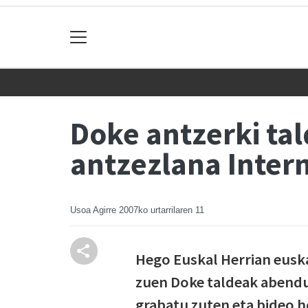
Doke antzerki ta
antzezlana Inter
Usoa Agirre
2007ko urtarrilaren 11
Hego Euskal Herrian euska
zuen Doke taldeak abendua
grabatu zuten eta bideo h