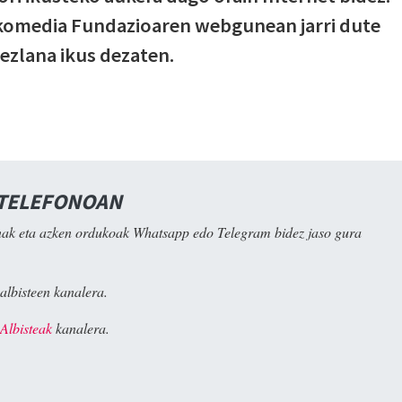
komedia Fundazioaren webgunean jarri dute
ezlana ikus dezaten.
 TELEFONOAN
ak eta azken ordukoak Whatsapp edo Telegram bidez jaso gura
albisteen kanalera.
Albisteak
kanalera.