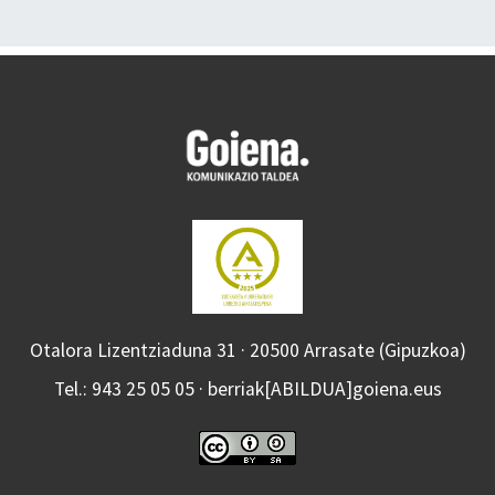
Otalora Lizentziaduna 31 · 20500 Arrasate (Gipuzkoa)
Tel.: 943 25 05 05 · berriak[ABILDUA]goiena.eus