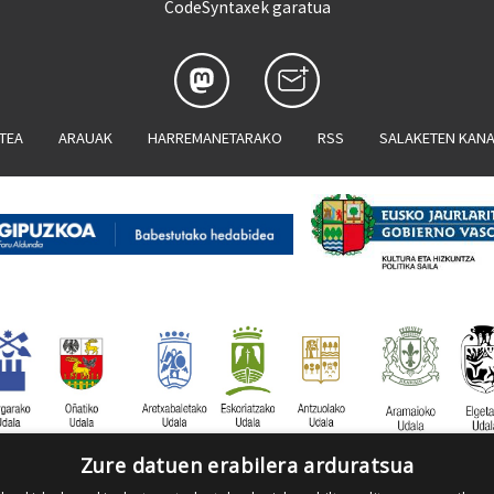
CodeSyntaxek garatua
ATEA
ARAUAK
HARREMANETARAKO
RSS
SALAKETEN KAN
Zure datuen erabilera arduratsua