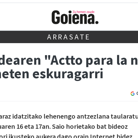
ARRASATE
ldearen "Actto para la
neten eskuragarri
raz idatzitako lehenengo antzezlana taularat
ren 16 eta 17an. Saio horietako bat bideoz
ori ikusteko aukera dago orain Internet bidez.