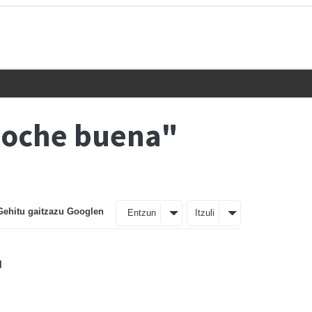
 noche buena"
Gehitu gaitzazu Googlen
Entzun
Itzuli
u