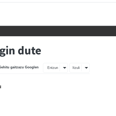
gin dute
Gehitu gaitzazu Googlen
Entzun
Itzuli
u