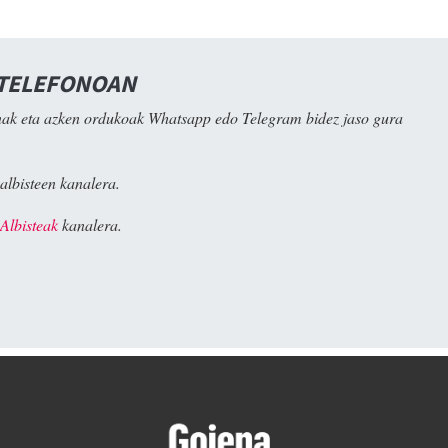
 TELEFONOAN
ak eta azken ordukoak Whatsapp edo Telegram bidez jaso gura
albisteen kanalera.
Albisteak
kanalera.