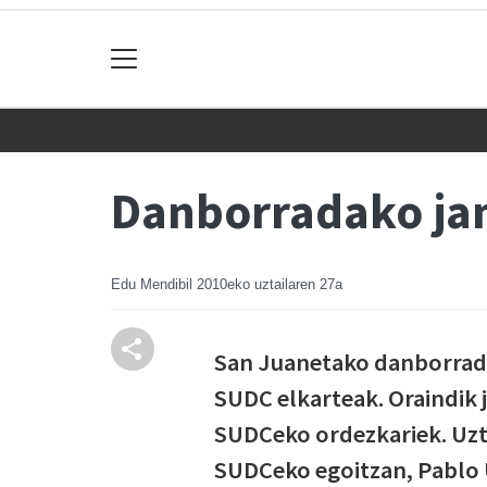
Danborradako jant
Edu Mendibil
2010eko uztailaren 27a
San Juanetako danborradet
SUDC elkarteak. Oraindik j
SUDCeko ordezkariek. Uzta
SUDCeko egoitzan, Pablo U