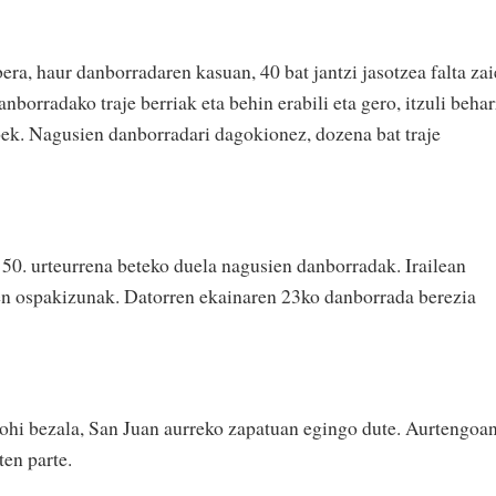
, haur danborradaren kasuan, 40 bat jantzi jasotzea falta zai
anborradako traje berriak eta behin erabili eta gero, itzuli behar
k. Nagusien danborradari dagokionez, dozena bat traje
50. urteurrena beteko duela nagusien danborradak. Irailean
ien ospakizunak. Datorren ekainaren 23ko danborrada berezia
ohi bezala, San Juan aurreko zapatuan egingo dute. Aurtengoa
en parte.