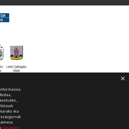
×
 informazioa
lbidea,
skaintzeko,
rbitzuak
etarako eta
 ezaugarriak
 baimena
zu
Iragarkien