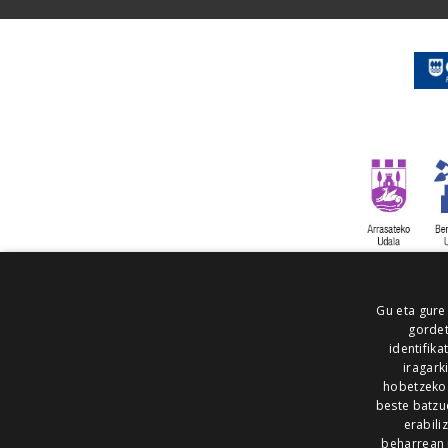
Gu eta gure
gordet
identifika
iragark
hobetzeko
beste batzu
erabili
beharrean 