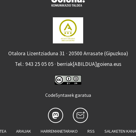
Otalora Lizentziaduna 31 · 20500 Arrasate (Gipuzkoa)
Tel.: 943 25 05 05 · berriak[ABILDUA]goiena.eus
CodeSyntaxek garatua
ATEA
ARAUAK
HARREMANETARAKO
RSS
SALAKETEN KAN