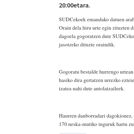
20:00etara.
SUDCekoek emandako datuen arabera
Orain dela hiru urte egin zituzten d
dagoela gogoratzen dute SUDCekoe
jasotzeko dituzte oraindik.
Gogoratu bestalde hurrengo urtean 
hasiko dira gertatzen urrezko ezte
izatea nahi dute antolatzaileek.
Haurren danborradari dagokionez, 
170 neska-mutiko inguruk hartu zut