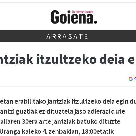
ARRASATE
ziak itzultzeko deia e
an erabilitako jantziak itzultzeko deia egin d
antzi guztiak ez dituztela jaso adierazi dute
ilaren 30era arte jantziak batuko dituzte
ranga kaleko 4. zenbakian, 18:00etatik