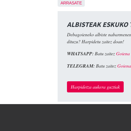
ARRASATE
ALBISTEAK ESKUKO
Debagoieneko albiste nabarmenen
dituzu? Harpidetu zaitez doan!
WHATSAPP:
Batu zaitez
Goiena
TELEGRAM:
Batu zaitez
Goiena
Harpidetza aukera guztiak