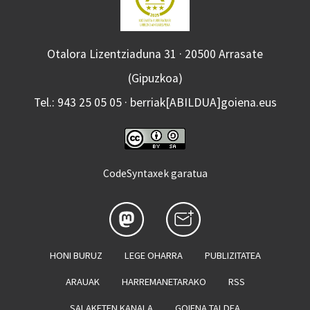
Otalora Lizentziaduna 31 · 20500 Arrasate
(Gipuzkoa)
Tel.: 943 25 05 05 · berriak[ABILDUA]goiena.eus
CodeSyntaxek garatua
HONI BURUZ
LEGE OHARRA
PUBLIZITATEA
ARAUAK
HARREMANETARAKO
RSS
SALAKETEN KANALA
GOIENA TALDEA