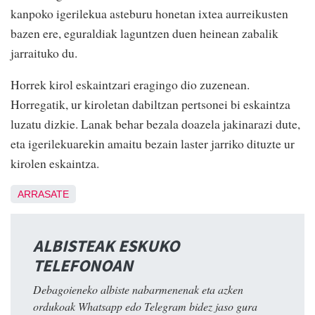
kanpoko igerilekua asteburu honetan ixtea aurreikusten
bazen ere, eguraldiak laguntzen duen heinean zabalik
jarraituko du.
Horrek kirol eskaintzari eragingo dio zuzenean.
Horregatik, ur kiroletan dabiltzan pertsonei bi eskaintza
luzatu dizkie. Lanak behar bezala doazela jakinarazi dute,
eta igerilekuarekin amaitu bezain laster jarriko dituzte ur
kirolen eskaintza.
ARRASATE
ALBISTEAK ESKUKO
TELEFONOAN
Debagoieneko albiste nabarmenenak eta azken
ordukoak Whatsapp edo Telegram bidez jaso gura