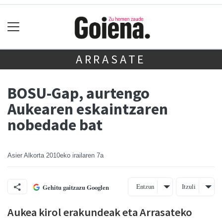
ARRASATE
BOSU-Gap, aurtengo
Aukearen eskaintzaren
nobedade bat
Asier Alkorta
2010eko irailaren 7a
Entzun
Itzuli
Gehitu gaitzazu Googlen
Aukea kirol erakundeak eta Arrasateko