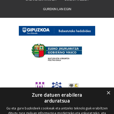
GUREKIN LAN EGIN
×
Zure datuen erabilera
arduratsua
Gu eta gure bazkideek cookieak eta antzeko teknologiak erabiltzen
ditugu zure gailuan informazioa gordetzeko eta eskuratzeko, eta