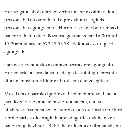
Hortaz gain, aholkularitza zerbitzua ere eskainiko dute,
pertsona bakoitzaren baitako prestakuntza egiteko
pertsona bat egongo baita. Horretarako telefono zenbaki
bat ere zabaldu dute. Ikasturte guztian zehar 16:00etatik
17:30era bitartean 672 27 55 78 telefonoa eskuragarri
egongo da.
Gazteei zuzendutako eskaintza berriak ere egongo dira.
Horien artean aero dance-a eta gazte-spining-a prestatu
dituzte, musikaren bitartez kirola eta dantza egiteko.
Musakolako barruko igerilekuak, bien bitartean, lanean
jarraitzen du. Ekainean hasi ziren lanean, eta lau
hilabeteko iraupena izatea aurreikusten da. Orain arte kirol
zerbitzuari ez dio eragin kanpoko igerilekuak betetzen
baitzuen gabezi hori. Bi hilabetez luzatuko dira lanak, eta