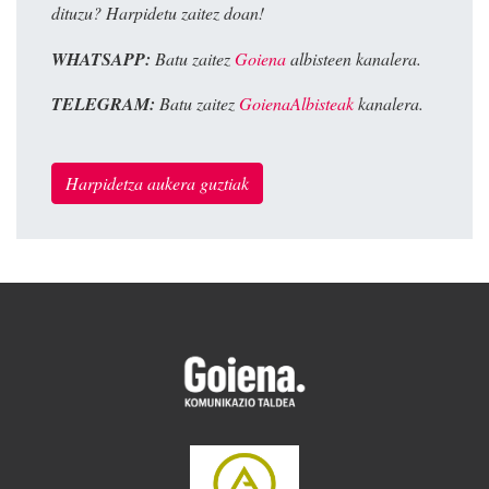
dituzu? Harpidetu zaitez doan!
WHATSAPP:
Batu zaitez
Goiena
albisteen kanalera.
TELEGRAM:
Batu zaitez
GoienaAlbisteak
kanalera.
Harpidetza aukera guztiak