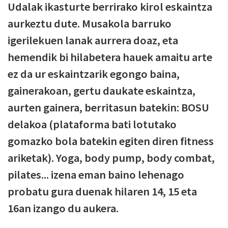
Udalak ikasturte berrirako kirol eskaintza
aurkeztu dute. Musakola barruko
igerilekuen lanak aurrera doaz, eta
hemendik bi hilabetera hauek amaitu arte
ez da ur eskaintzarik egongo baina,
gainerakoan, gertu daukate eskaintza,
aurten gainera, berritasun batekin: BOSU
delakoa (plataforma bati lotutako
gomazko bola batekin egiten diren fitness
ariketak). Yoga, body pump, body combat,
pilates... izena eman baino lehenago
probatu gura duenak hilaren 14, 15 eta
16an izango du aukera.