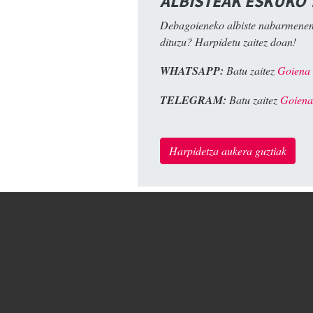
ALBISTEAK ESKUKO
Debagoieneko albiste nabarmenen
dituzu? Harpidetu zaitez doan!
WHATSAPP:
Batu zaitez
Goiena
TELEGRAM:
Batu zaitez
Goiena
Harpidetza aukera guztiak