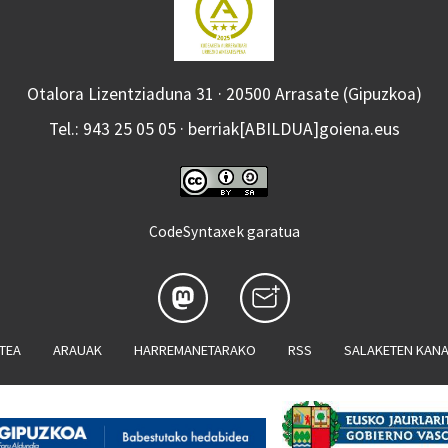
Otalora Lizentziaduna 31 · 20500 Arrasate (Gipuzkoa)
Tel.: 943 25 05 05 · berriak[ABILDUA]goiena.eus
CodeSyntaxek garatua
ATEA
ARAUAK
HARREMANETARAKO
RSS
SALAKETEN KAN