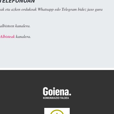
 TELEFONOAN
ak eta azken ordukoak Whatsapp edo Telegram bidez jaso gura
albisteen kanalera.
Albisteak
kanalera.