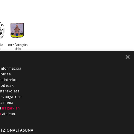
×
 informazioa
lbidea,
skaintzeko,
rbitzuak
etarako eta
 ezaugarriak
 baimena
zu
Iragarkien
k
atalean.
EITIA GUKA
AZKOITIA GUKA
BARRENA
GUKA
GUKA TELEBISTA
HIRUKA
TZIONALTASUNA
Z GUKA
ZUMAIA GUKA
28 KANALA