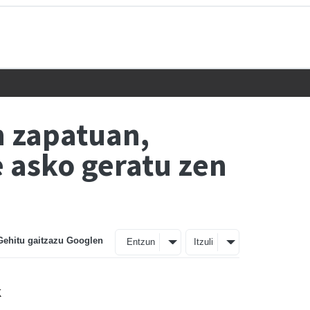
n zapatuan,
e asko geratu zen
Gehitu gaitzazu Googlen
Entzun
Itzuli
k