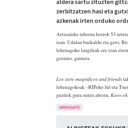
aldera sartu zituzten gil
zerbitzatzen hasi eta gut
azkenak irten orduko ordu
Arrasateko taberna horrek 53 urtet
izan. Udalan bazkaldu eta gero, Bi
lehenagoko langileak ere izan ziren 
goraino, gainera.
Los siete magnificos and friends
ta
lehenagokoak –RIPeko Jul eta Txerr
guztiek gura zuten abestu,
Kaos-ok
ARRASATE