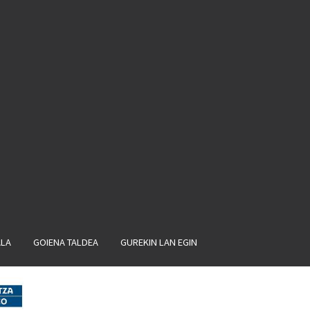
ALA
GOIENA TALDEA
GUREKIN LAN EGIN