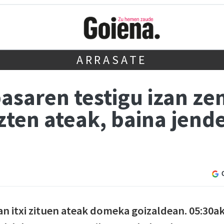
ARRASATE
asaren testigu izan ze
uzten ateak, baina jend
an itxi zituen ateak domeka goizaldean. 05:30a