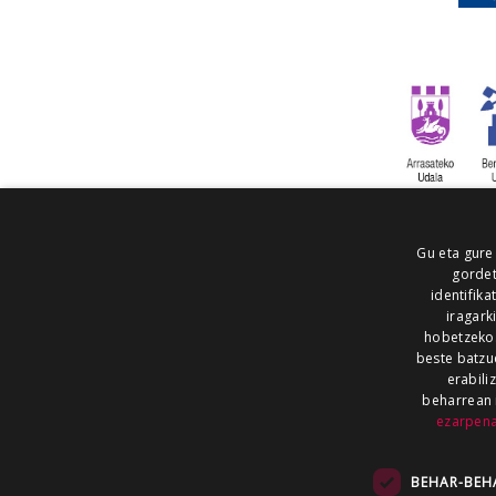
Gu eta gure
gordet
identifika
iragark
hobetzeko
beste batzu
erabili
beharrean 
ezarpen
AIARALDEA
AIKOR
AIURRI
ALEA
BEGITU
ERRAN
EUSKALERRIA IRRA
BEHAR-BEH
KRONIKA
MAILOPE
NOAUA
O