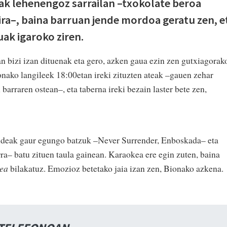
tzak lehenengoz sarrailan –txokolate beroa
xira–, baina barruan jende mordoa geratu zen, e
ak igaroko ziren.
an bizi izan dituenak eta gero, azken gaua ezin zen gutxiagorak
onako langileek 18:00etan ireki zituzten ateak –gauen zehar
barraren ostean–, eta taberna ireki bezain laster bete zen,
ldeak gaur egungo batzuk –Never Surrender, Enboskada– eta
a– batu zituen taula gainean. Karaokea ere egin zuten, baina
ea
bilakatuz. Emozioz betetako jaia izan zen, Bionako azkena.