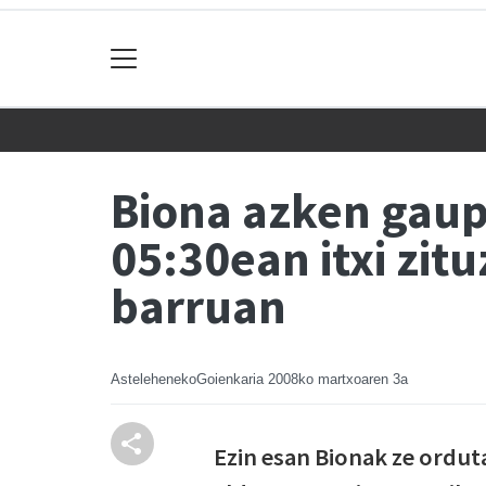
Biona azken gaup
05:30ean itxi zit
barruan
AstelehenekoGoienkaria
2008ko martxoaren 3a
Ezin esan Bionak ze ordut