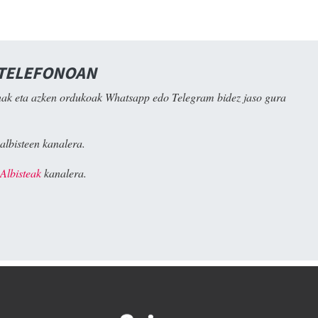
 TELEFONOAN
ak eta azken ordukoak Whatsapp edo Telegram bidez jaso gura
albisteen kanalera.
Albisteak
kanalera.