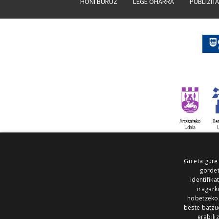
HONI BURUZ
LEGE OHARRA
PUBLIZIT
Gu eta gure
gordet
identifika
iragark
hobetzeko
beste batzu
erabili