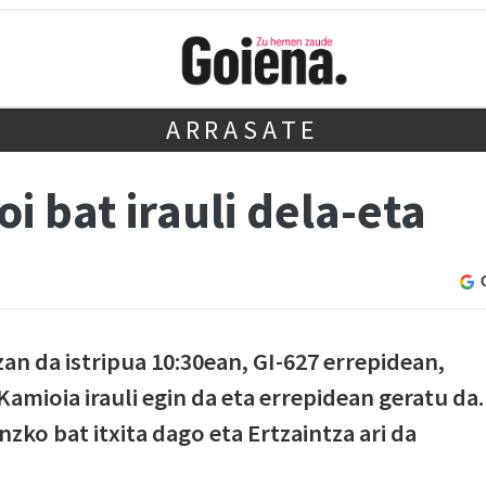
ARRASATE
i bat irauli dela-eta
an da istripua 10:30ean, GI-627 errepidean,
amioia irauli egin da eta errepidean geratu da.
nzko bat itxita dago eta Ertzaintza ari da