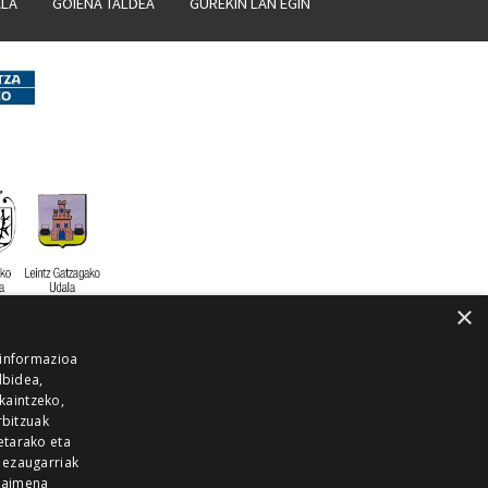
ALA
GOIENA TALDEA
GUREKIN LAN EGIN
×
 informazioa
lbidea,
skaintzeko,
rbitzuak
etarako eta
 ezaugarriak
 baimena