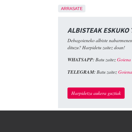
ARRASATE
ALBISTEAK ESKUKO
Debagoieneko albiste nabarmenen
dituzu? Harpidetu zaitez doan!
WHATSAPP:
Batu zaitez
Goiena
TELEGRAM:
Batu zaitez
Goiena
Harpidetza aukera guztiak