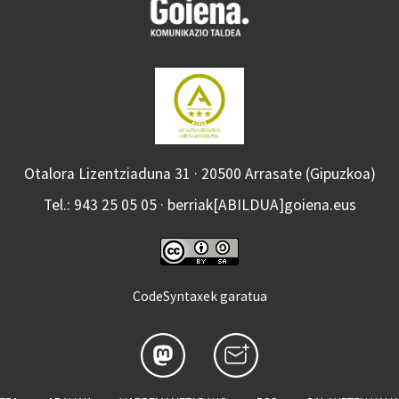
Otalora Lizentziaduna 31 · 20500 Arrasate (Gipuzkoa)
Tel.: 943 25 05 05 · berriak[ABILDUA]goiena.eus
CodeSyntaxek garatua