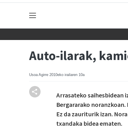
Auto-ilarak, kamio
Usoa Agirre
2010eko irailaren 10a
Arrasateko saihesbidean iz
Bergararako noranzkoan. K
Ez da zauriturik izan. Nora
txandaka bidea ematen.