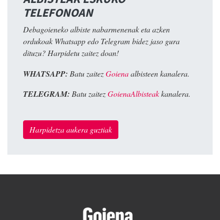
TELEFONOAN
Debagoieneko albiste nabarmenenak eta azken
ordukoak Whatsapp edo Telegram bidez jaso gura
dituzu? Harpidetu zaitez doan!
WHATSAPP:
Batu zaitez
Goiena
albisteen kanalera.
TELEGRAM:
Batu zaitez
GoienaAlbisteak
kanalera.
Harpidetza aukera guztiak