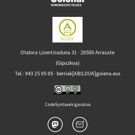
Otalora Lizentziaduna 31 · 20500 Arrasate
(Gipuzkoa)
Tel.: 943 25 05 05 · berriak[ABILDUA]goiena.eus
CodeSyntaxek garatua