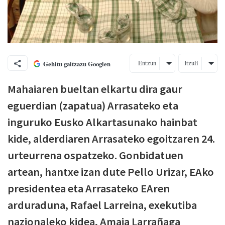
Entzun
Itzuli
Gehitu gaitzazu Googlen
Mahaiaren bueltan elkartu dira gaur
eguerdian (zapatua) Arrasateko eta
inguruko Eusko Alkartasunako hainbat
kide, alderdiaren Arrasateko egoitzaren 24.
urteurrena ospatzeko. Gonbidatuen
artean, hantxe izan dute Pello Urizar, EAko
presidentea eta Arrasateko EAren
arduraduna, Rafael Larreina, exekutiba
nazionaleko kidea, Amaia Larrañaga