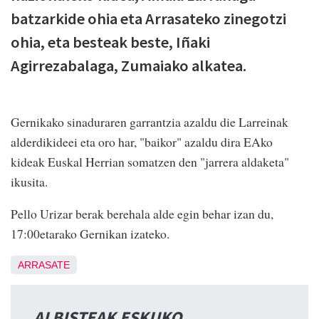
batzarkide ohia eta Arrasateko zinegotzi
ohia, eta besteak beste, Iñaki
Agirrezabalaga, Zumaiako alkatea.
Gernikako sinaduraren garrantzia azaldu die Larreinak
alderdikideei eta oro har, "baikor" azaldu dira EAko
kideak Euskal Herrian somatzen den "jarrera aldaketa"
ikusita.
Pello Urizar berak berehala alde egin behar izan du,
17:00etarako Gernikan izateko.
ARRASATE
ALBISTEAK ESKUKO