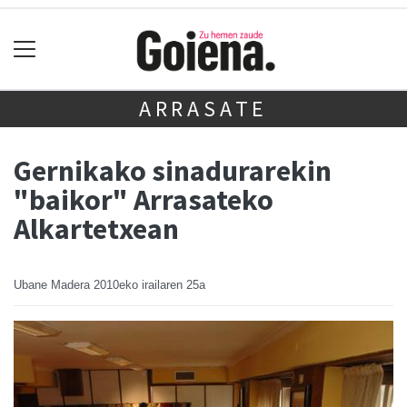
ARRASATE
Gernikako sinadurarekin
"baikor" Arrasateko
Alkartetxean
Ubane Madera
2010eko irailaren 25a