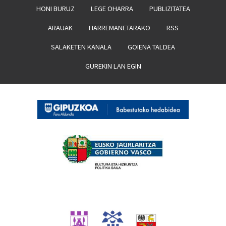
HONI BURUZ
LEGE OHARRA
PUBLIZITATEA
ARAUAK
HARREMANETARAKO
RSS
SALAKETEN KANALA
GOIENA TALDEA
GUREKIN LAN EGIN