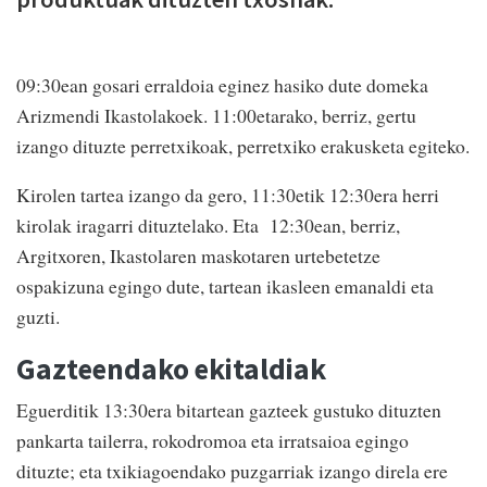
09:30ean gosari erraldoia eginez hasiko dute domeka
Arizmendi Ikastolakoek. 11:00etarako, berriz, gertu
izango dituzte perretxikoak, perretxiko erakusketa egiteko.
Kirolen tartea izango da gero, 11:30etik 12:30era herri
kirolak iragarri dituztelako. Eta 12:30ean, berriz,
Argitxoren, Ikastolaren maskotaren urtebetetze
ospakizuna egingo dute, tartean ikasleen emanaldi eta
guzti.
Gazteendako ekitaldiak
Eguerditik 13:30era bitartean gazteek gustuko dituzten
pankarta tailerra, rokodromoa eta irratsaioa egingo
dituzte; eta txikiagoendako puzgarriak izango direla ere