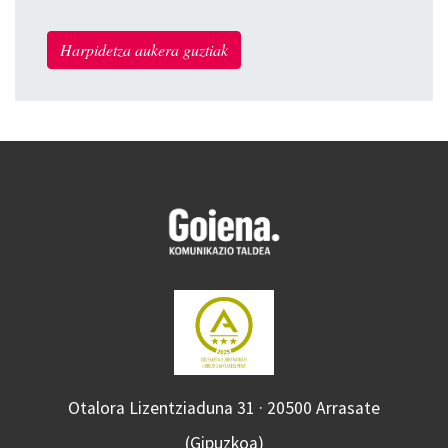
Harpidetza aukera guztiak
Otalora Lizentziaduna 31 · 20500 Arrasate
(Gipuzkoa)