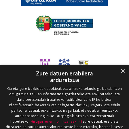
×
Zure datuen erabilera
arduratsua
Gu eta gure bazkideek cookieak eta antzeko teknologiak erabiltzen
ditugu zure gailuan informazioa gordetzeko eta eskuratzeko, eta
datu pertsonalak tratatzeko (adibidez, zure IP helbidea,
identifikatzaile bakarrak eta nabigazio-datuak), iragarki eta eduki
pertsonalizatuak eskaintzeko, iragarkiak eta edukia neurtzeko,
audientziaren inguruko ikuspegiak lortzeko eta zerbitzuak
hobetzeko.
Hirugarrenen hornitzaileek (4)
zure datuak ere trata
ditzakete helburu hauetarako eta beste batzuetarako, besteak beste