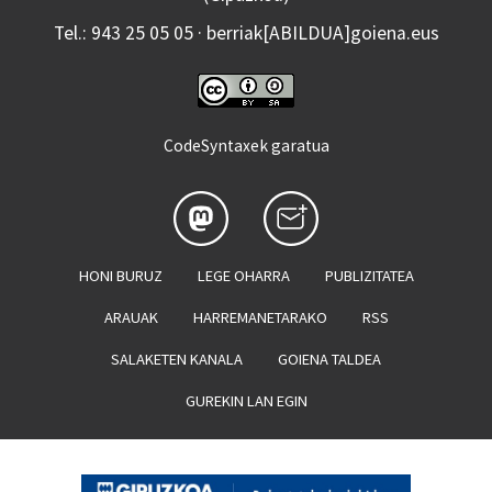
Tel.: 943 25 05 05 · berriak[ABILDUA]goiena.eus
CodeSyntaxek garatua
HONI BURUZ
LEGE OHARRA
PUBLIZITATEA
ARAUAK
HARREMANETARAKO
RSS
SALAKETEN KANALA
GOIENA TALDEA
GUREKIN LAN EGIN