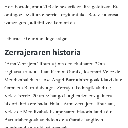
Hori horrela, orain 203 ale besterik ez dira gelditzen. Eta
oraingoz, ez dituzte berriak argitaratuko. Beraz, interesa
izanez gero, adi ibiltzea komeni da.
Liburua 10 eurotan dago salgai.
Zerrajeraren historia
"Ama Zerrajera" liburua joan den ekainaren 22an
argitaratu zuten. Juan Ramon Garaik, Josemari Velez de
Mendizabalek eta Jose Angel Barrutiabengoak idatzi dute.
Garai eta Barrutiabengoa Zerrajerako langileak dira;
Velez, berriz, 20 urtez hango langilea izateaz gainera,
historialaria ere bada. Hala, "Ama Zerrajera" liburuan,
Velez de Mendizabalek enpresaren historia landu du;
Barrutiabengoak anekdotak eta Garaik langileen
mugimendu eta aldarrikapenak.