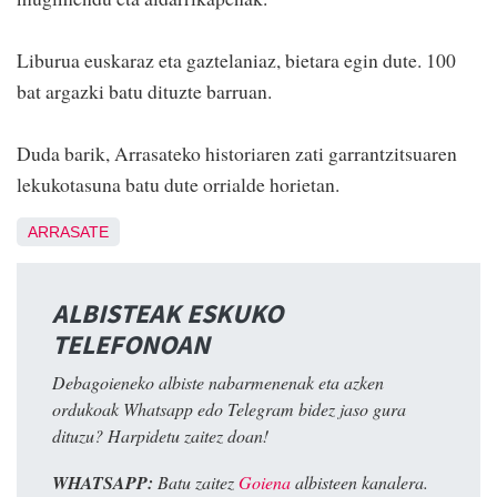
Liburua euskaraz eta gaztelaniaz, bietara egin dute. 100
bat argazki batu dituzte barruan.
Duda barik, Arrasateko historiaren zati garrantzitsuaren
lekukotasuna batu dute orrialde horietan.
ARRASATE
ALBISTEAK ESKUKO
TELEFONOAN
Debagoieneko albiste nabarmenenak eta azken
ordukoak Whatsapp edo Telegram bidez jaso gura
dituzu? Harpidetu zaitez doan!
WHATSAPP:
Batu zaitez
Goiena
albisteen kanalera.