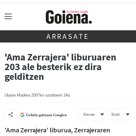
ARRASATE
'Ama Zerrajera' liburuaren
203 ale besterik ez dira
gelditzen
Ubane Madera
2007ko uztailaren 24a
Entzun
Itzuli
Gehitu gaitzazu Googlen
'Ama Zerrajera' liburua, Zerrajeraren