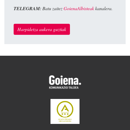
TELEGRAM:
Batu zaitez
GoienaAlbisteak
kanalera.
Harpidetza aukera guztiak