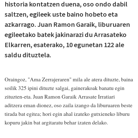
historia kontatzen duena, oso ondo dabil
saltzen, egileek uste baino hobeto eta
azkarrago. Juan Ramon Garaik, liburuaren
egileetako batek jakinarazi du Arrasateko
Elkarren, esaterako, 10 egunetan 122 ale
saldu dituztela.
Oraingoz, "Ama Zerrajeraren" mila ale atera dituzte, baina
soilik 325 ipini dituzte salgai, gainerakoak banatu egin
zituzten-eta. Juan Ramon Garaik Arrasate Irratiari
aditzera eman dionez, oso zaila izango da liburuaren beste
tirada bat egitea; hori egin ahal izateko gutxieneko liburu
kopuru jakin bat argitaratu behar izaten delako.