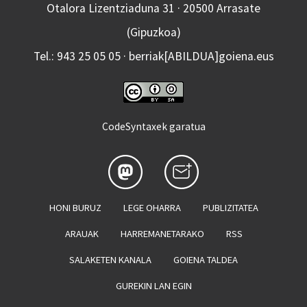
Otalora Lizentziaduna 31 · 20500 Arrasate
(Gipuzkoa)
Tel.: 943 25 05 05 · berriak[ABILDUA]goiena.eus
CodeSyntaxek garatua
HONI BURUZ
LEGE OHARRA
PUBLIZITATEA
ARAUAK
HARREMANETARAKO
RSS
SALAKETEN KANALA
GOIENA TALDEA
GUREKIN LAN EGIN