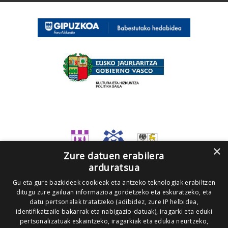
×
Zure datuen erabilera
arduratsua
Gu eta gure bazkideek cookieak eta antzeko teknologiak erabiltzen
ditugu zure gailuan informazioa gordetzeko eta eskuratzeko, eta
datu pertsonalak tratatzeko (adibidez, zure IP helbidea,
identifikatzaile bakarrak eta nabigazio-datuak), iragarki eta eduki
pertsonalizatuak eskaintzeko, iragarkiak eta edukia neurtzeko,