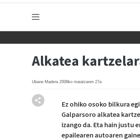
Alkatea kartzela
Ubane Madera
2008ko maiatzaren 27a
Ez ohiko osoko bilkura eg
Galparsoro alkatea kartze
izango da. Eta hain justu 
epailearen autoaren gain