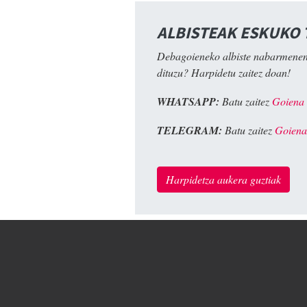
ALBISTEAK ESKUKO
Debagoieneko albiste nabarmenen
dituzu? Harpidetu zaitez doan!
WHATSAPP:
Batu zaitez
Goiena
TELEGRAM:
Batu zaitez
Goiena
Harpidetza aukera guztiak