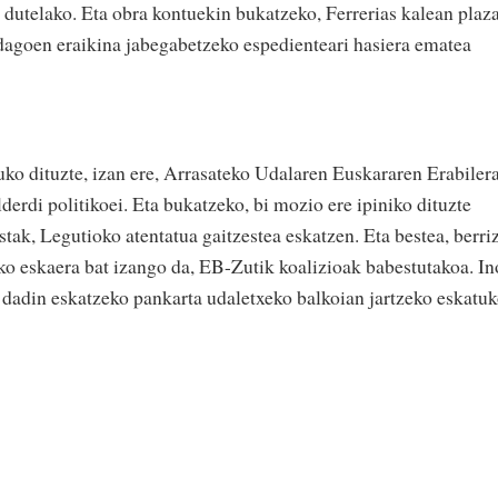
dutelako. Eta obra kontuekin bukatzeko, Ferrerias kalean plaz
n dagoen eraikina jabegabetzeko espedienteari hasiera ematea
uko dituzte, izan ere, Arrasateko Udalaren Euskararen Erabiler
derdi politikoei. Eta bukatzeko, bi mozio ere ipiniko dituzte
stak, Legutioko atentatua gaitzestea eskatzen. Eta bestea, berriz
 eskaera bat izango da, EB-Zutik koalizioak babestutakoa. In
l dadin eskatzeko pankarta udaletxeko balkoian jartzeko eskatu