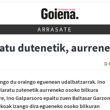
ARRASATE
ratu dutenetik, aurren
ingo du oraingo eguenean udalbatzarrak. Ino
laratu zutenetik aurreneko osoko bilkura
ere, Ino Galparsoro epaitu zuen Baltasar Garzo
ekoak izango dira egueneko osoko bilkuran