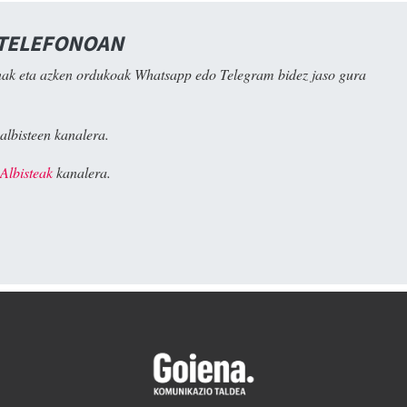
 TELEFONOAN
ak eta azken ordukoak Whatsapp edo Telegram bidez jaso gura
albisteen kanalera.
Albisteak
kanalera.