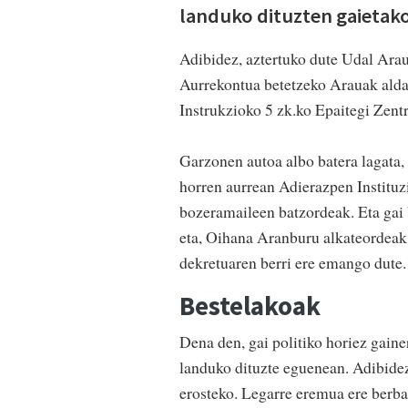
landuko dituzten gaietako
Adibidez, aztertuko dute Udal Arau
Aurrekontua betetzeko Arauak aldat
Instrukzioko 5 zk.ko Epaitegi Zent
Garzonen autoa albo batera lagata, 
horren aurrean Adierazpen Institu
bozeramaileen batzordeak. Eta gai b
eta, Oihana Aranburu alkateordeak 
dekretuaren berri ere emango dute.
Bestelakoak
Dena den, gai politiko horiez gaine
landuko dituzte eguenean. Adibidez
erosteko. Legarre eremua ere berba