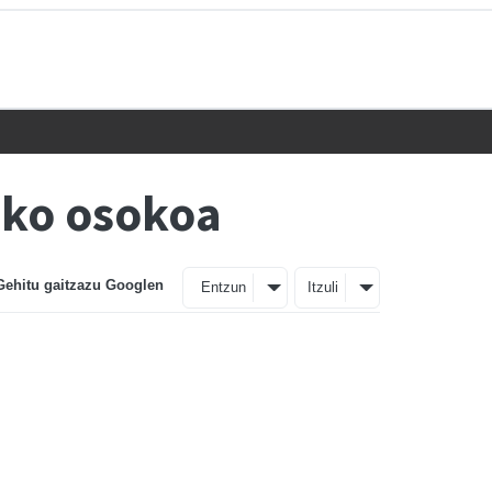
eko osokoa
Gehitu gaitzazu Googlen
Entzun
Itzuli
n