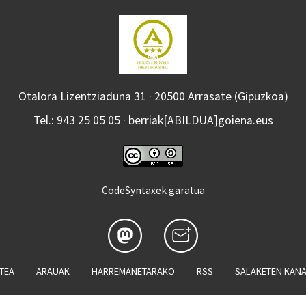
Otalora Lizentziaduna 31 · 20500 Arrasate (Gipuzkoa)
Tel.: 943 25 05 05 · berriak[ABILDUA]goiena.eus
CodeSyntaxek garatua
ATEA
ARAUAK
HARREMANETARAKO
RSS
SALAKETEN KAN