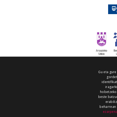
Gu eta gure
gordet
identifika
iragark
hobetzeko
beste batzu
erabili
beharrean 
ezarpen
AIARALDEA
AIKOR
AIURRI
ALEA