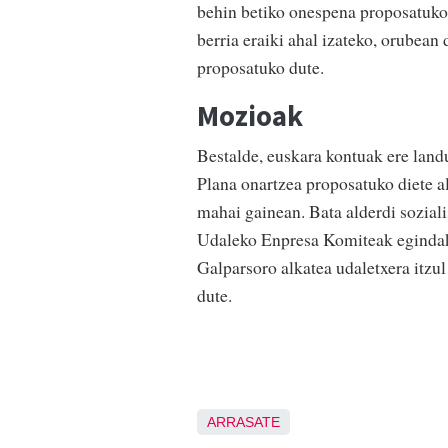
behin betiko onespena proposatuko 
berria eraiki ahal izateko, orubea
proposatuko dute.
Mozioak
Bestalde, euskara kontuak ere land
Plana onartzea proposatuko diete al
mahai gainean. Bata alderdi soziali
Udaleko Enpresa Komiteak egindako
Galparsoro alkatea udaletxera itzu
dute.
ARRASATE