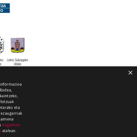
×
 informazioa
lbidea,
skaintzeko,
rbitzuak
etarako eta
 ezaugarriak
 baimena
zu
Iragarkien
k
atalean.
EITIA GUKA
AZKOITIA GUKA
BARRENA