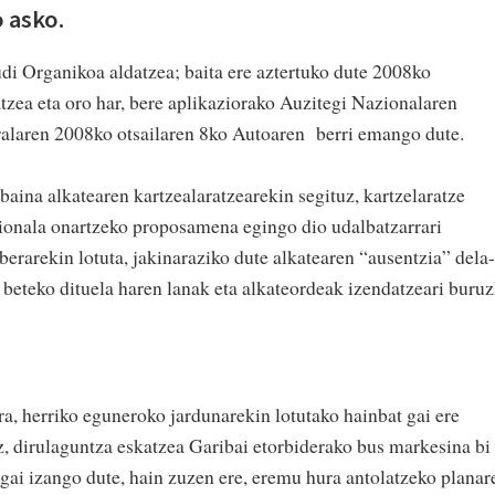
 asko.
di Organikoa aldatzea; baita ere aztertuko dute 2008ko
zea eta oro har, bere aplikaziorako Auzitegi Nazionalaren
ralaren 2008ko otsailaren 8ko Autoaren berri emango dute.
baina alkatearen kartzealaratzearekin segituz, kartzelaratze
zionala onartzeko proposamena egingo dio udalbatzarrari
erarekin lotuta, jakinaraziko dute alkatearen “ausentzia” dela-
beteko dituela haren lanak eta alkateordeak izendatzeari buru
ra, herriko eguneroko jardunarekin lotutako hainbat gai ere
, dirulaguntza eskatzea Garibai etorbiderako bus markesina bi
gai izango dute, hain zuzen ere, eremu hura antolatzeko planar