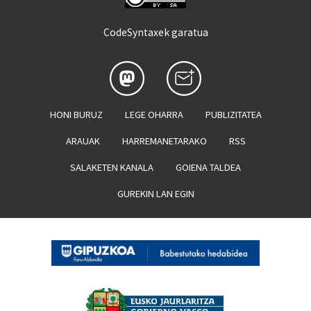
CodeSyntaxek garatua
HONI BURUZ
LEGE OHARRA
PUBLIZITATEA
ARAUAK
HARREMANETARAKO
RSS
SALAKETEN KANALA
GOIENA TALDEA
GUREKIN LAN EGIN