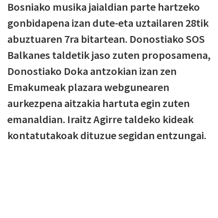
Bosniako musika jaialdian parte hartzeko
gonbidapena izan dute-eta uztailaren 28tik
abuztuaren 7ra bitartean. Donostiako SOS
Balkanes taldetik jaso zuten proposamena,
Donostiako Doka antzokian izan zen
Emakumeak plazara webgunearen
aurkezpena aitzakia hartuta egin zuten
emanaldian. Iraitz Agirre taldeko kideak
kontatutakoak dituzue segidan entzungai.