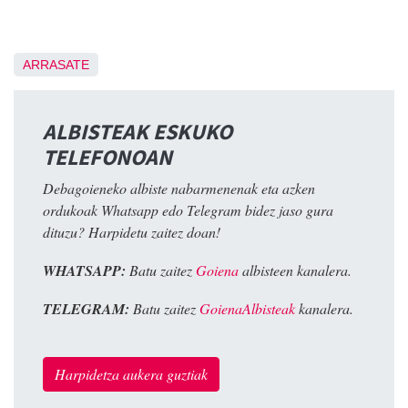
ARRASATE
ALBISTEAK ESKUKO
TELEFONOAN
Debagoieneko albiste nabarmenenak eta azken
ordukoak Whatsapp edo Telegram bidez jaso gura
dituzu? Harpidetu zaitez doan!
WHATSAPP:
Batu zaitez
Goiena
albisteen kanalera.
TELEGRAM:
Batu zaitez
GoienaAlbisteak
kanalera.
Harpidetza aukera guztiak