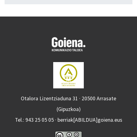
Otalora Lizentziaduna 31 · 20500 Arrasate
(Gipuzkoa)
Tel.: 943 25 05 05 · berriak[ABILDUA]goiena.eus