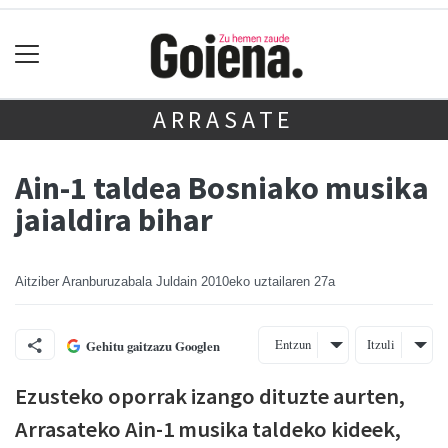
ARRASATE
Ain-1 taldea Bosniako musika
jaialdira bihar
Aitziber Aranburuzabala Juldain
2010eko uztailaren 27a
Entzun
Itzuli
Gehitu gaitzazu Googlen
Ezusteko oporrak izango dituzte aurten,
Arrasateko Ain-1 musika taldeko kideek,