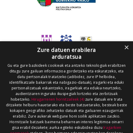
×
Zure datuen erabilera
arduratsua
Gu eta gure bazkideek cookieak eta antzeko teknologiak erabiltzen
ditugu zure gailuan informazioa gordetzeko eta eskuratzeko, eta
datu pertsonalak tratatzeko (adibidez, zure IP helbidea,
identifikatzaile bakarrak eta nabigazio-datuak), iragarki eta eduki
pertsonalizatuak eskaintzeko, iragarkiak eta edukia neurtzeko,
audientziaren inguruko ikuspegiak lortzeko eta zerbitzuak
hobetzeko.
Hirugarrenen hornitzaileek (4)
zure datuak ere trata
ditzakete helburu hauetarako eta beste batzuetarako, besteak beste
kokapen geografiko zehatzeko datuak eta gailuaren ezaugarriak
erabiliz. Zure aukerak webgune honi soilik aplikatzen zaizkio.
Hornitzaile batzuek baimena beharrean interes legitimoa oinarri
gisa erabil dezakete; aurka egiteko eskubidea duzu
Iragarkien