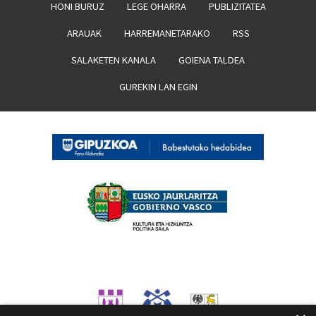
HONI BURUZ
LEGE OHARRA
PUBLIZITATEA
ARAUAK
HARREMANETARAKO
RSS
SALAKETEN KANALA
GOIENA TALDEA
GUREKIN LAN EGIN