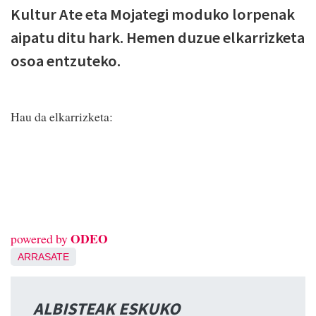
Kultur Ate eta Mojategi moduko lorpenak
aipatu ditu hark. Hemen duzue elkarrizketa
osoa entzuteko.
Hau da elkarrizketa:
ODEO
powered by
ARRASATE
ALBISTEAK ESKUKO