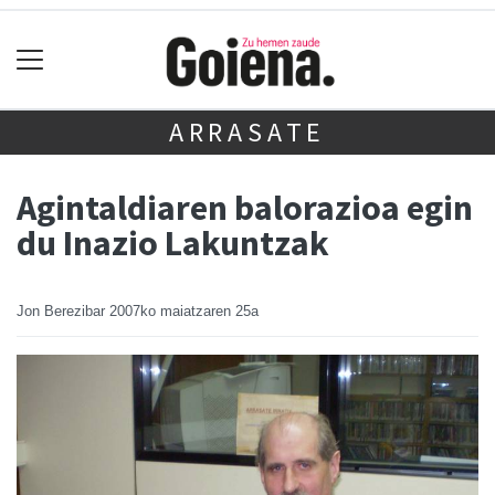
ARRASATE
Agintaldiaren balorazioa egin
du Inazio Lakuntzak
Jon Berezibar
2007ko maiatzaren 25a