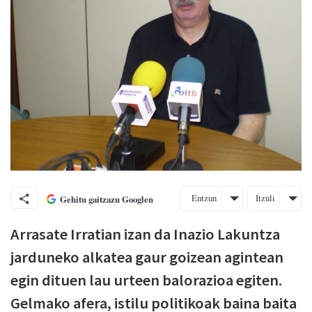
Entzun
Itzuli
Gehitu gaitzazu Googlen
Arrasate Irratian izan da Inazio Lakuntza
jarduneko alkatea gaur goizean agintean
egin dituen lau urteen balorazioa egiten.
Gelmako afera, istilu politikoak baina baita