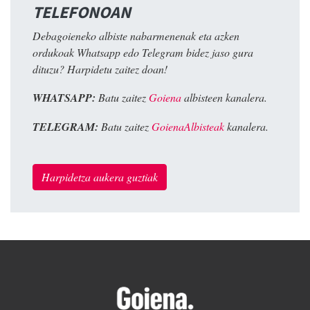
TELEFONOAN
Debagoieneko albiste nabarmenenak eta azken
ordukoak Whatsapp edo Telegram bidez jaso gura
dituzu? Harpidetu zaitez doan!
WHATSAPP:
Batu zaitez
Goiena
albisteen kanalera.
TELEGRAM:
Batu zaitez
GoienaAlbisteak
kanalera.
Harpidetza aukera guztiak