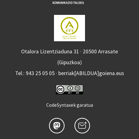
Otalora Lizentziaduna 31 · 20500 Arrasate
(Gipuzkoa)
Tel.: 943 25 05 05 · berriak[ABILDUA]goiena.eus
CodeSyntaxek garatua