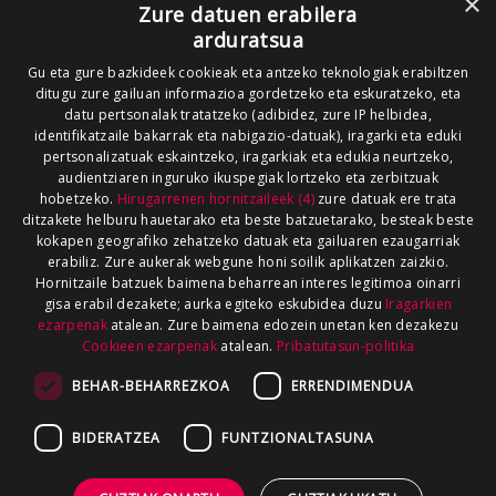
×
Zure datuen erabilera
arduratsua
Gu eta gure bazkideek cookieak eta antzeko teknologiak erabiltzen
ditugu zure gailuan informazioa gordetzeko eta eskuratzeko, eta
datu pertsonalak tratatzeko (adibidez, zure IP helbidea,
identifikatzaile bakarrak eta nabigazio-datuak), iragarki eta eduki
pertsonalizatuak eskaintzeko, iragarkiak eta edukia neurtzeko,
audientziaren inguruko ikuspegiak lortzeko eta zerbitzuak
hobetzeko.
Hirugarrenen hornitzaileek (4)
zure datuak ere trata
ditzakete helburu hauetarako eta beste batzuetarako, besteak beste
kokapen geografiko zehatzeko datuak eta gailuaren ezaugarriak
erabiliz. Zure aukerak webgune honi soilik aplikatzen zaizkio.
Hornitzaile batzuek baimena beharrean interes legitimoa oinarri
gisa erabil dezakete; aurka egiteko eskubidea duzu
Iragarkien
ezarpenak
atalean. Zure baimena edozein unetan ken dezakezu
Cookieen ezarpenak
atalean.
Pribatutasun-politika
BEHAR-BEHARREZKOA
ERRENDIMENDUA
BIDERATZEA
FUNTZIONALTASUNA