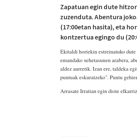
Zapatuan egin dute hitzor
zuzenduta. Abentura joko
(17:00etan hasita), eta h
kontzertua egingo du (20:
Ekitaldi horiekin estreinatuko dute
emandako xehetasunen arabera, abe
aldez aurretik. Izan ere, taldeka eg
puntuak eskuratzeko". Puntu gehien
Arrasate Irratian egin diote elkarr