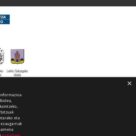
×
 informazioa
lbidea,
skaintzeko,
rbitzuak
etarako eta
 ezaugarriak
 baimena
zu
Iragarkien