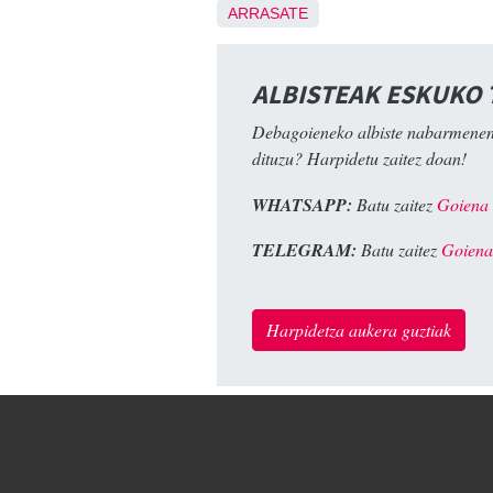
ARRASATE
ALBISTEAK ESKUKO
Debagoieneko albiste nabarmenen
dituzu? Harpidetu zaitez doan!
WHATSAPP:
Batu zaitez
Goiena
TELEGRAM:
Batu zaitez
Goiena
Harpidetza aukera guztiak