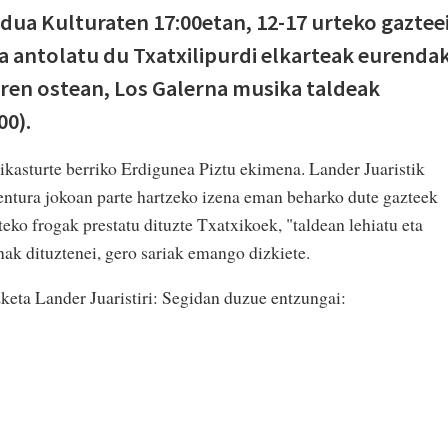
dua Kulturaten 17:00etan, 12-17 urteko gaztee
a antolatu du Txatxilipurdi elkarteak eurenda
orren ostean, Los Galerna musika taldeak
00).
 ikasturte berriko Erdigunea Piztu ekimena. Lander Juaristik
ntura jokoan parte hartzeko izena eman beharko dute gazteek
iteko frogak prestatu dituzte Txatxikoek, "taldean lehiatu eta
ak dituztenei, gero sariak emango dizkiete.
izketa Lander Juaristiri: Segidan duzue entzungai: