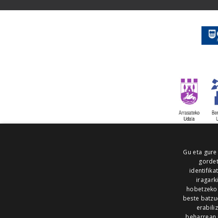
Gu eta gure
gordet
identifika
iragark
hobetzeko
beste batzu
erabili
beharrean 