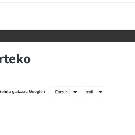
urteko
Gehitu gaitzazu Googlen
Entzun
Itzuli