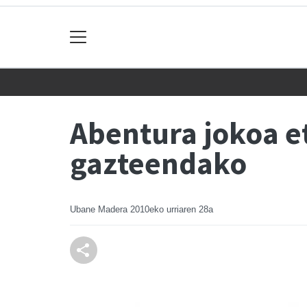
Abentura jokoa e
gazteendako
Ubane Madera
2010eko urriaren 28a