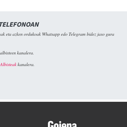
 TELEFONOAN
ak eta azken ordukoak Whatsapp edo Telegram bidez jaso gura
albisteen kanalera.
Albisteak
kanalera.