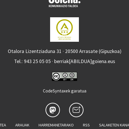
Otalora Lizentziaduna 31 · 20500 Arrasate (Gipuzkoa)
Tel.: 943 25 05 05 · berriak[ABILDUA]goiena.eus
CodeSyntaxek garatua
ATEA
ARAUAK
HARREMANETARAKO
RSS
SALAKETEN KAN