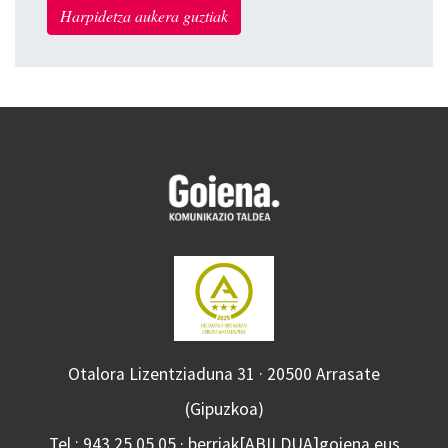
Harpidetza aukera guztiak
Otalora Lizentziaduna 31 · 20500 Arrasate
(Gipuzkoa)
Tel.: 943 25 05 05 · berriak[ABILDUA]goiena.eus