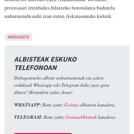
prozesuari irtenbidea bilatzeko borondatea badutela
nabarmendu nahi izan zuten Askatasunako kideek.
ARRASATE
ALBISTEAK ESKUKO
TELEFONOAN
Debagoieneko albiste nabarmenenak eta azken
ordukoak Whatsapp edo Telegram bidez jaso gura
dituzu? Harpidetu zaitez doan!
WHATSAPP:
Batu zaitez
Goiena
albisteen kanalera.
TELEGRAM:
Batu zaitez
GoienaAlbisteak
kanalera.