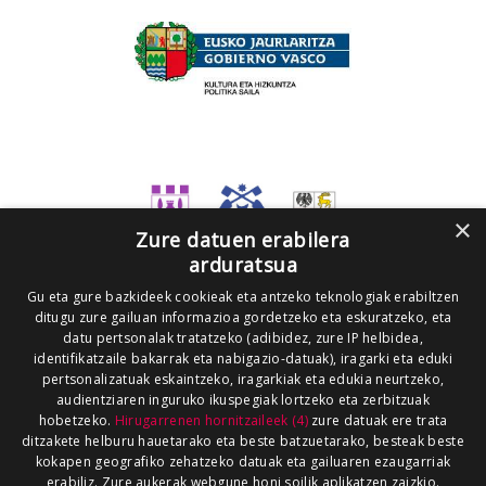
×
Zure datuen erabilera
arduratsua
Gu eta gure bazkideek cookieak eta antzeko teknologiak erabiltzen
ditugu zure gailuan informazioa gordetzeko eta eskuratzeko, eta
datu pertsonalak tratatzeko (adibidez, zure IP helbidea,
identifikatzaile bakarrak eta nabigazio-datuak), iragarki eta eduki
pertsonalizatuak eskaintzeko, iragarkiak eta edukia neurtzeko,
audientziaren inguruko ikuspegiak lortzeko eta zerbitzuak
hobetzeko.
Hirugarrenen hornitzaileek (4)
zure datuak ere trata
ditzakete helburu hauetarako eta beste batzuetarako, besteak beste
kokapen geografiko zehatzeko datuak eta gailuaren ezaugarriak
erabiliz. Zure aukerak webgune honi soilik aplikatzen zaizkio.