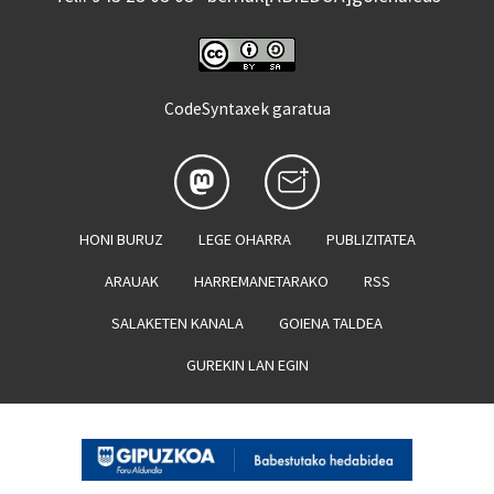
CodeSyntaxek garatua
HONI BURUZ
LEGE OHARRA
PUBLIZITATEA
ARAUAK
HARREMANETARAKO
RSS
SALAKETEN KANALA
GOIENA TALDEA
GUREKIN LAN EGIN