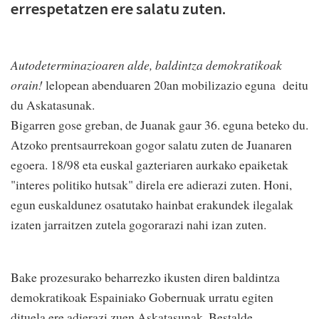
errespetatzen ere salatu zuten.
Autodeterminazioaren alde, baldintza demokratikoak
orain!
lelopean abenduaren 20an mobilizazio eguna deitu
du Askatasunak.
Bigarren gose greban, de Juanak gaur 36. eguna beteko du.
Atzoko prentsaurrekoan gogor salatu zuten de Juanaren
egoera. 18/98 eta euskal gazteriaren aurkako epaiketak
"interes politiko hutsak" direla ere adierazi zuten. Honi,
egun euskaldunez osatutako hainbat erakundek ilegalak
izaten jarraitzen zutela gogorarazi nahi izan zuten.
Bake prozesurako beharrezko ikusten diren baldintza
demokratikoak Espainiako Gobernuak urratu egiten
dituela ere adierazi zuen Askatasunak. Bestalde,