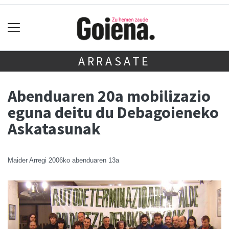
ARRASATE
Abenduaren 20a mobilizazio
eguna deitu du Debagoieneko
Askatasunak
Maider Arregi
2006ko abenduaren 13a