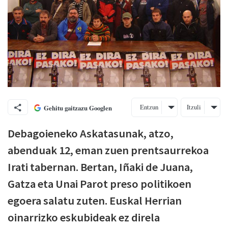
Entzun
Itzuli
Gehitu gaitzazu Googlen
Debagoieneko Askatasunak, atzo,
abenduak 12, eman zuen prentsaurrekoa
Irati tabernan. Bertan, Iñaki de Juana,
Gatza eta Unai Parot preso politikoen
egoera salatu zuten. Euskal Herrian
oinarrizko eskubideak ez direla