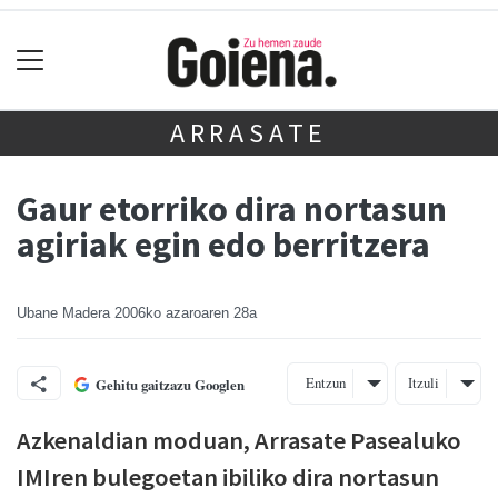
ARRASATE
Gaur etorriko dira nortasun
agiriak egin edo berritzera
Ubane Madera
2006ko azaroaren 28a
Entzun
Itzuli
Gehitu gaitzazu Googlen
Azkenaldian moduan, Arrasate Pasealuko
IMIren bulegoetan ibiliko dira nortasun