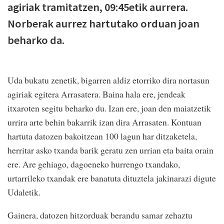
agiriak tramitatzen, 09:45etik aurrera.
Norberak aurrez hartutako orduan joan
beharko da.
Uda bukatu zenetik, bigarren aldiz etorriko dira nortasun
agiriak egitera Arrasatera. Baina hala ere, jendeak
itxaroten segitu beharko du. Izan ere, joan den maiatzetik
urrira arte behin bakarrik izan dira Arrasaten. Kontuan
hartuta datozen bakoitzean 100 lagun har ditzaketela,
herritar asko txanda barik geratu zen urrian eta baita orain
ere. Are gehiago, dagoeneko hurrengo txandako,
urtarrileko txandak ere banatuta dituztela jakinarazi digute
Udaletik.
Gainera, datozen hitzorduak berandu samar zehaztu