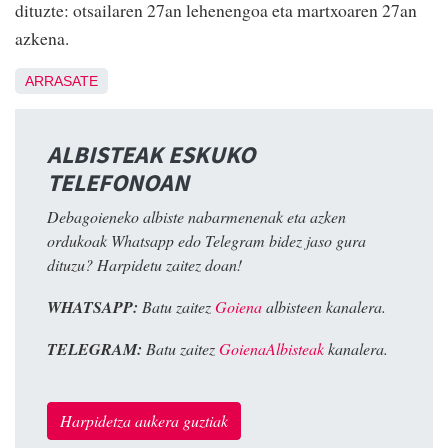
dituzte: otsailaren 27an lehenengoa eta martxoaren 27an
azkena.
ARRASATE
ALBISTEAK ESKUKO
TELEFONOAN
Debagoieneko albiste nabarmenenak eta azken
ordukoak Whatsapp edo Telegram bidez jaso gura
dituzu? Harpidetu zaitez doan!
WHATSAPP:
Batu zaitez
Goiena
albisteen kanalera.
TELEGRAM:
Batu zaitez
GoienaAlbisteak
kanalera.
Harpidetza aukera guztiak