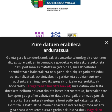
×
Zure datuen erabilera
arduratsua
Gu eta gure bazkideek cookieak eta antzeko teknologiak erabiltzen
ditugu zure gailuan informazioa gordetzeko eta eskuratzeko, eta
datu pertsonalak tratatzeko (adibidez, zure IP helbidea,
identifikatzaile bakarrak eta nabigazio-datuak), iragarki eta eduki
pertsonalizatuak eskaintzeko, iragarkiak eta edukia neurtzeko,
audientziaren inguruko ikuspegiak lortzeko eta zerbitzuak
hobetzeko.
Hirugarrenen hornitzaileek (4)
zure datuak ere trata
ditzakete helburu hauetarako eta beste batzuetarako, besteak beste
kokapen geografiko zehatzeko datuak eta gailuaren ezaugarriak
erabiliz. Zure aukerak webgune honi soilik aplikatzen zaizkio.
Hornitzaile batzuek baimena beharrean interes legitimoa oinarri
gisa erabil dezakete; aurka egiteko eskubidea duzu
Iragarkien